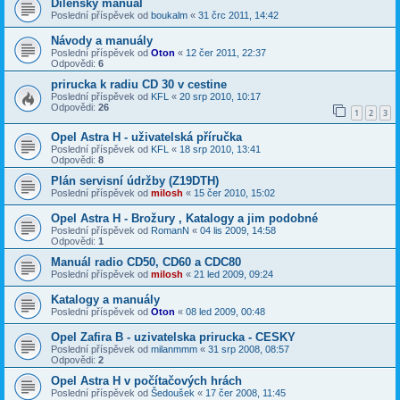
Dílenský manual
Poslední příspěvek od
boukalm
«
31 črc 2011, 14:42
Návody a manuály
Poslední příspěvek od
Oton
«
12 čer 2011, 22:37
Odpovědi:
6
prirucka k radiu CD 30 v cestine
Poslední příspěvek od
KFL
«
20 srp 2010, 10:17
Odpovědi:
26
1
2
3
Opel Astra H - uživatelská příručka
Poslední příspěvek od
KFL
«
18 srp 2010, 13:41
Odpovědi:
8
Plán servisní údržby (Z19DTH)
Poslední příspěvek od
milosh
«
15 čer 2010, 15:02
Opel Astra H - Brožury , Katalogy a jim podobné
Poslední příspěvek od
RomanN
«
04 lis 2009, 14:58
Odpovědi:
1
Manuál radio CD50, CD60 a CDC80
Poslední příspěvek od
milosh
«
21 led 2009, 09:24
Katalogy a manuály
Poslední příspěvek od
Oton
«
08 led 2009, 00:48
Opel Zafira B - uzivatelska prirucka - CESKY
Poslední příspěvek od
milanmmm
«
31 srp 2008, 08:57
Odpovědi:
2
Opel Astra H v počítačových hrách
Poslední příspěvek od
Šedoušek
«
17 čer 2008, 11:45