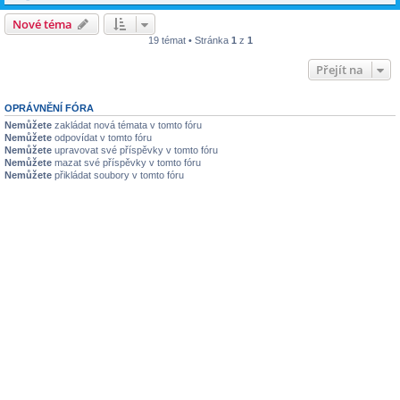
Nové téma
19 témat • Stránka
1
z
1
Přejít na
OPRÁVNĚNÍ FÓRA
Nemůžete
zakládat nová témata v tomto fóru
Nemůžete
odpovídat v tomto fóru
Nemůžete
upravovat své příspěvky v tomto fóru
Nemůžete
mazat své příspěvky v tomto fóru
Nemůžete
přikládat soubory v tomto fóru