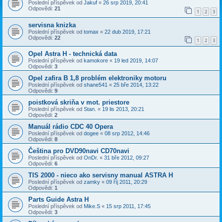
Poslední příspěvek od
Jakuf
«
26 srp 2019, 20:41
Odpovědi:
21
1
2
3
servisna knizka
Poslední příspěvek od
tomax
«
22 dub 2019, 17:21
Odpovědi:
22
1
2
3
Opel Astra H - technická data
Poslední příspěvek od
kamokore
«
19 led 2019, 14:07
Odpovědi:
3
Opel zafira B 1,8 problém elektroniky motoru
Poslední příspěvek od
shane541
«
25 bře 2014, 13:22
Odpovědi:
9
poistková skriňa v mot. priestore
Poslední příspěvek od
Stan.
«
19 lis 2013, 20:21
Odpovědi:
2
Manuál rádio CDC 40 Opera
Poslední příspěvek od
dogee
«
08 srp 2012, 14:46
Odpovědi:
8
Čeština pro DVD90navi CD70navi
Poslední příspěvek od
OnDr.
«
31 bře 2012, 09:27
Odpovědi:
6
TIS 2000 - nieco ako servisny manual ASTRA H
Poslední příspěvek od
zamky
«
09 říj 2011, 20:29
Odpovědi:
1
Parts Guide Astra H
Poslední příspěvek od
Mike.S
«
15 srp 2011, 17:45
Odpovědi:
3