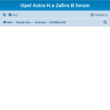
Opel Astra H a Zafira B forum
FAQ
Přihlásit se
H
Web
Obsah fóra
Technika
DOWNLOAD
l
e
d
a
t