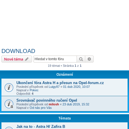
DOWNLOAD
Hledat
Pokročilé hledání
Nové téma
19 témat • Stránka
1
z
1
Oznámení
Ukončení fóra Astra H a přesun na Opel-forum.cz
Poslední příspěvek od
Luigy87
«
01 dub 2020, 10:07
Napsal v
Pokec
Odpovědi:
4
Srovnávač povinného ručení Opel
Poslední příspěvek od
milosh
«
23 dub 2019, 15:32
Napsal v
Od nás pro Vás
Témata
Jak na to - Astra H/ Zafira B