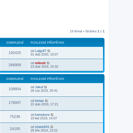
19 témat • Stránka
1
z
1
ZOBRAZENÍ
POSLEDNÍ PŘÍSPĚVEK
od
Luigy87
192425
01 dub 2020, 10:07
od
milosh
266909
23 dub 2019, 15:32
ZOBRAZENÍ
POSLEDNÍ PŘÍSPĚVEK
od
Jakuf
109954
26 srp 2019, 20:41
od
tomax
176007
22 dub 2019, 17:21
od
kamokore
75236
19 led 2019, 14:07
od
shane541
24105
25 bře 2014, 13:22