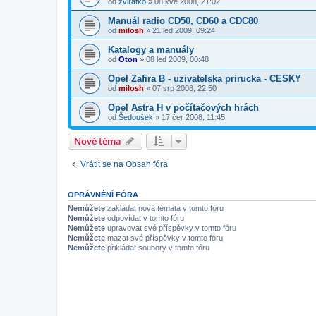
od
zviratko
»
08 kvě 2008, 21:02
Manuál radio CD50, CD60 a CDC80
od
milosh
»
21 led 2009, 09:24
Katalogy a manuály
od
Oton
»
08 led 2009, 00:48
Opel Zafira B - uzivatelska prirucka - CESKY
od
milosh
»
07 srp 2008, 22:50
Opel Astra H v počítačových hrách
od
Šedoušek
»
17 čer 2008, 11:45
Nové téma
Vrátit se na Obsah fóra
OPRÁVNĚNÍ FÓRA
Nemůžete
zakládat nová témata v tomto fóru
Nemůžete
odpovídat v tomto fóru
Nemůžete
upravovat své příspěvky v tomto fóru
Nemůžete
mazat své příspěvky v tomto fóru
Nemůžete
přikládat soubory v tomto fóru