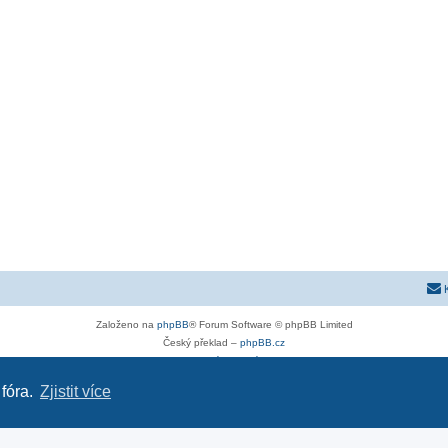
Založeno na
phpBB
® Forum Software © phpBB Limited
Český překlad –
phpBB.cz
Soukromí
|
Podmínky
 fóra.
Zjistit více
astra-g.cz
|
astra-j.cz
|
opel-forum.cz
|
chevroletclub.cz
|
hyundaiclub.net
|
club-fiat.com
|
kia-club.