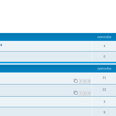
ilé hledání
ODPOVĚDI
cz
4
0
ODPOVĚDI
21
1
2
3
22
1
2
3
3
9