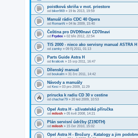
poistková skriňa v mot. priestore
od
biker969
»
19 lis 2013, 19:59
Manuál rádio CDC 40 Opera
od
RomanN
»
04 lis 2009, 15:40
Čeština pro DVD90navi CD70navi
od
Frydex
»
02 bře 2012, 22:54
TIS 2000 - nieco ako servisny manual ASTRA H
od
zamky
»
09 říj 2011, 01:13
Parts Guide Astra H
od
lkralicek
»
15 srp 2011, 16:47
Dílenský manual
od
boukalm
»
31 črc 2011, 14:42
Návody a manuály
od
Kesi
»
03 pro 2009, 11:29
prirucka k radiu CD 30 v cestine
od
chachar79
»
20 led 2009, 10:53
Opel Astra H - uživatelská příručka
od
milosh
»
05 kvě 2008, 14:21
Plán servisní údržby (Z19DTH)
od
milosh
»
15 čer 2010, 15:02
Opel Astra H - Brožury , Katalogy a jim podobn