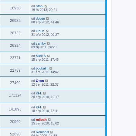
od
Stan.
16950
19 lis 2013, 20:21
od
dogee
26925
08 srp 2012, 14:46
od
OnDr.
20733
31 bře 2012, 09:27
od
zamky
26324
09 říj 2011, 20:29
od
Mike.S
22771
15 srp 2011, 17:45
od
boukalm
22739
31 črc 2011, 14:42
od
Oton
27490
12 čer 2011, 22:37
od
KFL
171324
20 srp 2010, 10:17
od
KFL
141893
18 srp 2010, 13:41
od
milosh
20990
15 čer 2010, 15:02
od
RomanN
52690
04 lis 2009, 14:58