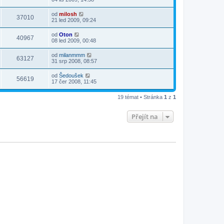
od
milosh
37010
21 led 2009, 09:24
od
Oton
40967
08 led 2009, 00:48
od
milanmmm
63127
31 srp 2008, 08:57
od
Šedoušek
56619
17 čer 2008, 11:45
19 témat • Stránka
1
z
1
Přejít na