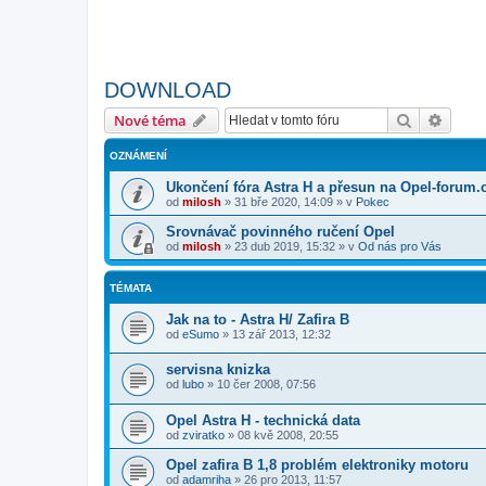
DOWNLOAD
Hledat
Pokroč
Nové téma
OZNÁMENÍ
Ukončení fóra Astra H a přesun na Opel-forum.
od
milosh
»
31 bře 2020, 14:09
» v
Pokec
Srovnávač povinného ručení Opel
od
milosh
»
23 dub 2019, 15:32
» v
Od nás pro Vás
TÉMATA
Jak na to - Astra H/ Zafira B
od
eSumo
»
13 zář 2013, 12:32
servisna knizka
od
lubo
»
10 čer 2008, 07:56
Opel Astra H - technická data
od
zviratko
»
08 kvě 2008, 20:55
Opel zafira B 1,8 problém elektroniky motoru
od
adamriha
»
26 pro 2013, 11:57