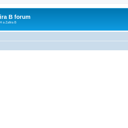
fira B forum
H a Zafira B