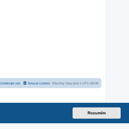
Kontaktujte nás
Smazat cookies
Všechny časy jsou v
UTC+02:00
Rozumím
net
|
suzuki-forum.cz