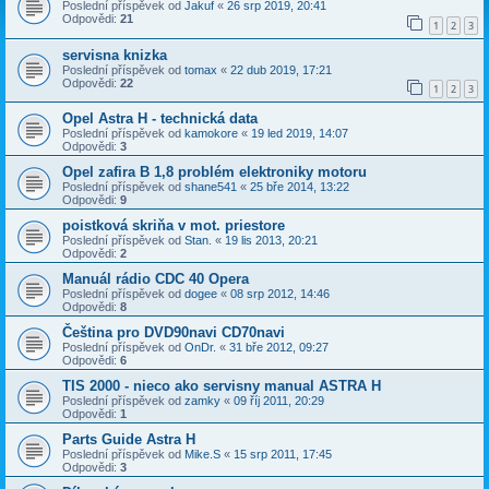
Poslední příspěvek od
Jakuf
«
26 srp 2019, 20:41
Odpovědi:
21
1
2
3
servisna knizka
Poslední příspěvek od
tomax
«
22 dub 2019, 17:21
Odpovědi:
22
1
2
3
Opel Astra H - technická data
Poslední příspěvek od
kamokore
«
19 led 2019, 14:07
Odpovědi:
3
Opel zafira B 1,8 problém elektroniky motoru
Poslední příspěvek od
shane541
«
25 bře 2014, 13:22
Odpovědi:
9
poistková skriňa v mot. priestore
Poslední příspěvek od
Stan.
«
19 lis 2013, 20:21
Odpovědi:
2
Manuál rádio CDC 40 Opera
Poslední příspěvek od
dogee
«
08 srp 2012, 14:46
Odpovědi:
8
Čeština pro DVD90navi CD70navi
Poslední příspěvek od
OnDr.
«
31 bře 2012, 09:27
Odpovědi:
6
TIS 2000 - nieco ako servisny manual ASTRA H
Poslední příspěvek od
zamky
«
09 říj 2011, 20:29
Odpovědi:
1
Parts Guide Astra H
Poslední příspěvek od
Mike.S
«
15 srp 2011, 17:45
Odpovědi:
3