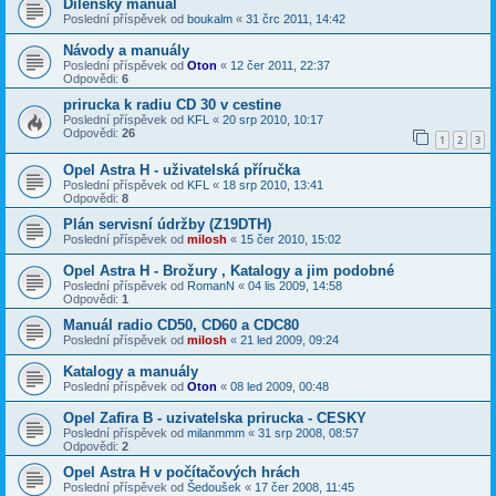
Dílenský manual
Poslední příspěvek od
boukalm
«
31 črc 2011, 14:42
Návody a manuály
Poslední příspěvek od
Oton
«
12 čer 2011, 22:37
Odpovědi:
6
prirucka k radiu CD 30 v cestine
Poslední příspěvek od
KFL
«
20 srp 2010, 10:17
Odpovědi:
26
1
2
3
Opel Astra H - uživatelská příručka
Poslední příspěvek od
KFL
«
18 srp 2010, 13:41
Odpovědi:
8
Plán servisní údržby (Z19DTH)
Poslední příspěvek od
milosh
«
15 čer 2010, 15:02
Opel Astra H - Brožury , Katalogy a jim podobné
Poslední příspěvek od
RomanN
«
04 lis 2009, 14:58
Odpovědi:
1
Manuál radio CD50, CD60 a CDC80
Poslední příspěvek od
milosh
«
21 led 2009, 09:24
Katalogy a manuály
Poslední příspěvek od
Oton
«
08 led 2009, 00:48
Opel Zafira B - uzivatelska prirucka - CESKY
Poslední příspěvek od
milanmmm
«
31 srp 2008, 08:57
Odpovědi:
2
Opel Astra H v počítačových hrách
Poslední příspěvek od
Šedoušek
«
17 čer 2008, 11:45