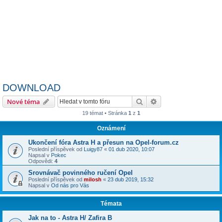
DOWNLOAD
Hledat
Pokročilé hledání
Nové téma
19 témat • Stránka
1
z
1
Oznámení
Ukončení fóra Astra H a přesun na Opel-forum.cz
Poslední příspěvek od
Luigy87
«
01 dub 2020, 10:07
Napsal v
Pokec
Odpovědi:
4
Srovnávač povinného ručení Opel
Poslední příspěvek od
milosh
«
23 dub 2019, 15:32
Napsal v
Od nás pro Vás
Témata
Jak na to - Astra H/ Zafira B