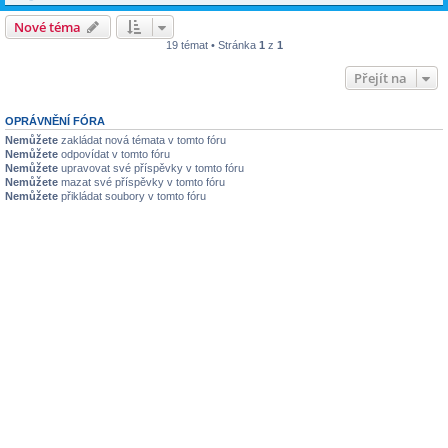
Nové téma
19 témat • Stránka
1
z
1
Přejít na
OPRÁVNĚNÍ FÓRA
Nemůžete
zakládat nová témata v tomto fóru
Nemůžete
odpovídat v tomto fóru
Nemůžete
upravovat své příspěvky v tomto fóru
Nemůžete
mazat své příspěvky v tomto fóru
Nemůžete
přikládat soubory v tomto fóru