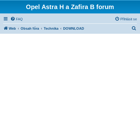
Opel Astra H a Zafira B forum
FAQ
Přihlásit se
H
Web
Obsah fóra
Technika
DOWNLOAD
l
e
d
a
t