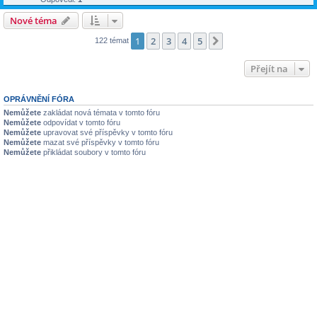
Nové téma
1
2
3
4
5
Další
122 témat
Přejít na
OPRÁVNĚNÍ FÓRA
Nemůžete
zakládat nová témata v tomto fóru
Nemůžete
odpovídat v tomto fóru
Nemůžete
upravovat své příspěvky v tomto fóru
Nemůžete
mazat své příspěvky v tomto fóru
Nemůžete
přikládat soubory v tomto fóru