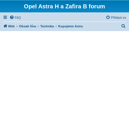
Opel Astra H a Zafira B forum
FAQ
Přihlásit se
H
Web
Obsah fóra
Technika
Kupujeme Astru
l
e
d
a
t