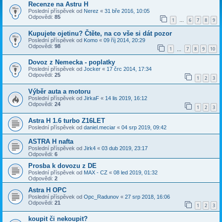
Recenze na Astru H
Poslední příspěvek od
Nerez
«
31 bře 2016, 10:05
Odpovědi:
85
1
6
7
8
9
…
Kupujete ojetinu? Čtěte, na co vše si dát pozor
Poslední příspěvek od
Komo
«
09 říj 2014, 20:29
Odpovědi:
98
1
7
8
9
10
…
Dovoz z Nemecka - poplatky
Poslední příspěvek od
Jocker
«
17 črc 2014, 17:34
Odpovědi:
25
1
2
3
Výběr auta a motoru
Poslední příspěvek od
JirkaF
«
14 lis 2019, 16:12
Odpovědi:
24
1
2
3
Astra H 1.6 turbo Z16LET
Poslední příspěvek od
daniel.meciar
«
04 srp 2019, 09:42
ASTRA H nafta
Poslední příspěvek od
Jirk4
«
03 dub 2019, 23:17
Odpovědi:
6
Prosba k dovozu z DE
Poslední příspěvek od
MAX - CZ
«
08 led 2019, 01:32
Odpovědi:
2
Astra H OPC
Poslední příspěvek od
Opc_Radunov
«
27 srp 2018, 16:06
Odpovědi:
21
1
2
3
koupit či nekoupit?