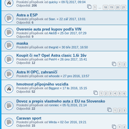
Poslední příspěvek od
quicky
«
09 říj 2017, 09:04
Odpovědi:
206
1
18
19
20
21
…
Astra a ESP
Poslední příspěvek od
Stan.
«
22 zář 2017, 13:01
Odpovědi:
6
Overenie auta pred kupov podľa VIN
Poslední příspěvek od
AlešB
«
25 čer 2017, 07:29
Odpovědi:
9
maska
Poslední příspěvek od
thegrid
«
30 bře 2017, 16:50
Koupit či ne? Opel Astra clasic 1.6i 16v
Poslední příspěvek od
PetrH
«
26 úno 2017, 15:41
Odpovědi:
12
1
2
Astra H OPC, zahraničí
Poslední příspěvek od
whoode
«
27 pro 2016, 13:57
hmotnost přípojného vozidla
Poslední příspěvek od
Biggest
«
17 lis 2016, 15:15
Odpovědi:
52
1
2
3
4
5
6
Dovoz a prepis vlastneho auta z EU na Slovensko
Poslední příspěvek od
ronniec
«
05 říj 2016, 21:14
Odpovědi:
22
1
2
3
Caravan sport
Poslední příspěvek od
Wirda
«
02 čer 2016, 19:21
Odpovědi:
15
1
2