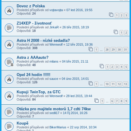
Dovoz z Polska
Poslední příspěvek od
vojtavojta
«
07 led 2016, 19:55
Odpovědi:
24
1
2
3
Z14XEP - životnosť
Poslední příspěvek od
JirkaR
«
26 bře 2015, 18:19
Odpovědi:
18
1
2
Astra H 2008 - nízké sedadla?
Poslední příspěvek od
Werewolf
«
12 bře 2015, 19:36
Odpovědi:
308
1
28
29
30
31
…
Astra z AAAauto?
Poslední příspěvek od
milans
«
04 bře 2015, 21:11
Odpovědi:
48
1
2
3
4
5
Opel 24 hodin !!!!!!
Poslední příspěvek od
sauce
«
04 úno 2015, 14:01
Odpovědi:
126
1
10
11
12
13
…
Kupuji TwinTop, za GTC
Poslední příspěvek od
Werewolf
«
28 led 2015, 19:44
Odpovědi:
84
1
6
7
8
9
…
Otázka pro majitele motorů 1,7 cdti 74kw
Poslední příspěvek od
sedli17
«
14 říj 2014, 16:26
Odpovědi:
7
Koupě
Poslední příspěvek od
BikerMarius
«
22 srp 2014, 10:34
Odpovědi:
1