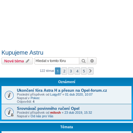
Kupujeme Astru
Hledat
Pokročilé hledání
Nové téma
1
2
3
4
5
Další
122 témat
Oznámení
Ukončení fóra Astra H a přesun na Opel-forum.cz
Poslední příspěvek od
Luigy87
«
01 dub 2020, 10:07
Napsal v
Pokec
Odpovědi:
4
Srovnávač povinného ručení Opel
Poslední příspěvek od
milosh
«
23 dub 2019, 15:32
Napsal v
Od nás pro Vás
Témata