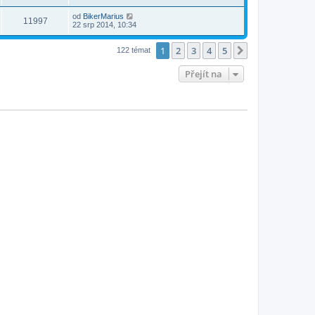
od
BikerMarius
11997
22 srp 2014, 10:34
1
2
3
4
5
Další
122 témat
Přejít na