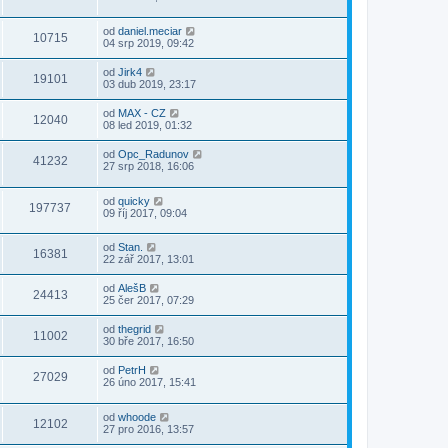
od
daniel.meciar
10715
04 srp 2019, 09:42
od
Jirk4
19101
03 dub 2019, 23:17
od
MAX - CZ
12040
08 led 2019, 01:32
od
Opc_Radunov
41232
27 srp 2018, 16:06
od
quicky
197737
09 říj 2017, 09:04
od
Stan.
16381
22 zář 2017, 13:01
od
AlešB
24413
25 čer 2017, 07:29
od
thegrid
11002
30 bře 2017, 16:50
od
PetrH
27029
26 úno 2017, 15:41
od
whoode
12102
27 pro 2016, 13:57