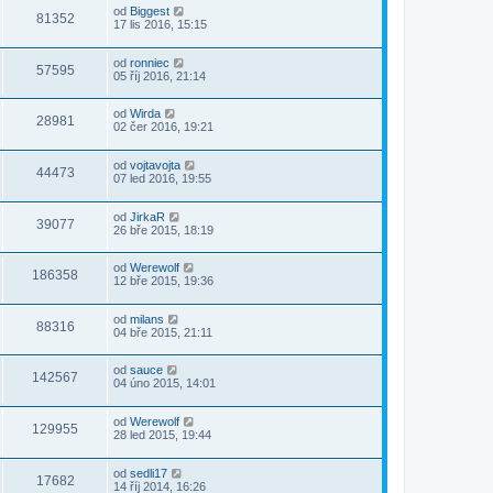
od
Biggest
81352
17 lis 2016, 15:15
od
ronniec
57595
05 říj 2016, 21:14
od
Wirda
28981
02 čer 2016, 19:21
od
vojtavojta
44473
07 led 2016, 19:55
od
JirkaR
39077
26 bře 2015, 18:19
od
Werewolf
186358
12 bře 2015, 19:36
od
milans
88316
04 bře 2015, 21:11
od
sauce
142567
04 úno 2015, 14:01
od
Werewolf
129955
28 led 2015, 19:44
od
sedli17
17682
14 říj 2014, 16:26