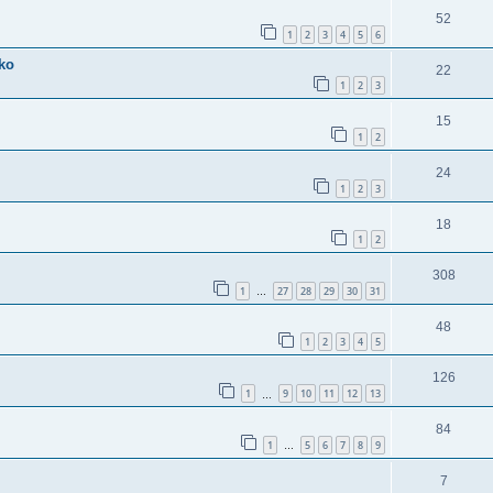
52
1
2
3
4
5
6
ko
22
1
2
3
15
1
2
24
1
2
3
18
1
2
308
1
27
28
29
30
31
…
48
1
2
3
4
5
126
1
9
10
11
12
13
…
84
1
5
6
7
8
9
…
7