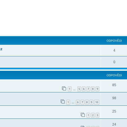
ilé hledání
ODPOVĚDI
cz
4
0
ODPOVĚDI
85
1
5
6
7
8
9
…
98
1
6
7
8
9
10
…
25
1
2
3
24