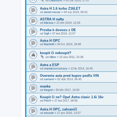
od
Dadosync
»
03 zář 2015, 17:07
Astra H 1.6 turbo Z16LET
od
daniel.meciar
»
04 srp 2019, 09:42
ASTRA H nafta
od
felicista
»
22 bře 2019, 12:26
Prosba k dovozu z DE
od
Sajfi
»
07 led 2019, 12:07
Astra H OPC
od
MartinM
»
04 črc 2014, 18:48
koupit či nekoupit?
od
nlibor
»
10 úno 2011, 22:36
Astra a ESP
od
maniakovzostravy
»
13 lis 2014, 16:45
Overenie auta pred kupov podľa VIN
od
samarel
»
02 dub 2014, 06:45
maska
od
thegrid
»
30 bře 2017, 16:50
Koupit či ne? Opel Astra clasic 1.6i 16v
od
PetrH
»
27 led 2017, 08:56
Astra H OPC, zahraničí
od
whoode
»
27 pro 2016, 13:57