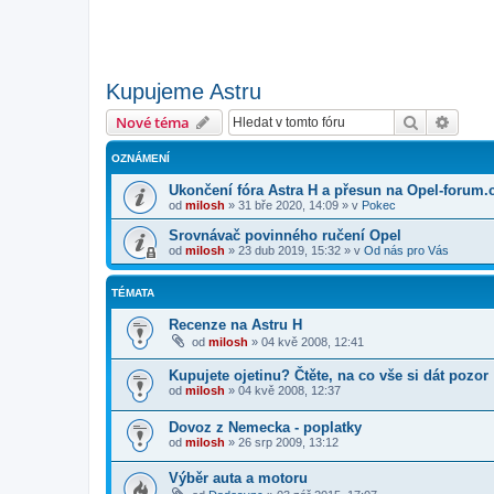
Kupujeme Astru
Hledat
Pokroč
Nové téma
OZNÁMENÍ
Ukončení fóra Astra H a přesun na Opel-forum.
od
milosh
»
31 bře 2020, 14:09
» v
Pokec
Srovnávač povinného ručení Opel
od
milosh
»
23 dub 2019, 15:32
» v
Od nás pro Vás
TÉMATA
Recenze na Astru H
od
milosh
»
04 kvě 2008, 12:41
Kupujete ojetinu? Čtěte, na co vše si dát pozor
od
milosh
»
04 kvě 2008, 12:37
Dovoz z Nemecka - poplatky
od
milosh
»
26 srp 2009, 13:12
Výběr auta a motoru