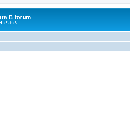
fira B forum
H a Zafira B