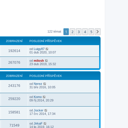
1
2
3
4
5
Další
122 témat
ZOBRAZENÍ
POSLEDNÍ PŘÍSPĚVEK
od
Luigy87
192614
01 dub 2020, 10:07
od
milosh
267076
23 dub 2019, 15:32
ZOBRAZENÍ
POSLEDNÍ PŘÍSPĚVEK
od
Nerez
243176
31 bře 2016, 10:05
od
Komo
259220
09 říj 2014, 20:29
od
Jocker
158581
17 črc 2014, 17:34
od
JirkaF
71549
14 lis 2019, 16:12