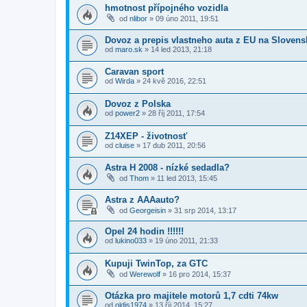
hmotnost přípojného vozidla
od
nlibor
»
09 úno 2011, 19:51
Dovoz a prepis vlastneho auta z EU na Slovens
od
maro.sk
»
14 led 2013, 21:18
Caravan sport
od
Wirda
»
24 kvě 2016, 22:51
Dovoz z Polska
od
power2
»
28 říj 2011, 17:54
Z14XEP - životnosť
od
cluise
»
17 dub 2011, 20:56
Astra H 2008 - nízké sedadla?
od
Thom
»
11 led 2013, 15:45
Astra z AAAauto?
od
Georgeisin
»
31 srp 2014, 13:17
Opel 24 hodin !!!!!!
od
lukino033
»
19 úno 2011, 21:33
Kupuji TwinTop, za GTC
od
Werewolf
»
16 pro 2014, 15:37
Otázka pro majitele motorů 1,7 cdti 74kw
od
oldis1974
»
13 říj 2014, 15:27