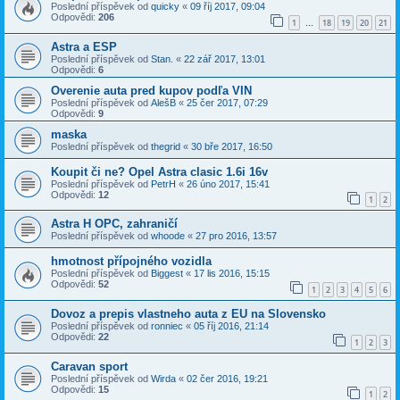
Poslední příspěvek od
quicky
«
09 říj 2017, 09:04
Odpovědi:
206
1
18
19
20
21
…
Astra a ESP
Poslední příspěvek od
Stan.
«
22 zář 2017, 13:01
Odpovědi:
6
Overenie auta pred kupov podľa VIN
Poslední příspěvek od
AlešB
«
25 čer 2017, 07:29
Odpovědi:
9
maska
Poslední příspěvek od
thegrid
«
30 bře 2017, 16:50
Koupit či ne? Opel Astra clasic 1.6i 16v
Poslední příspěvek od
PetrH
«
26 úno 2017, 15:41
Odpovědi:
12
1
2
Astra H OPC, zahraničí
Poslední příspěvek od
whoode
«
27 pro 2016, 13:57
hmotnost přípojného vozidla
Poslední příspěvek od
Biggest
«
17 lis 2016, 15:15
Odpovědi:
52
1
2
3
4
5
6
Dovoz a prepis vlastneho auta z EU na Slovensko
Poslední příspěvek od
ronniec
«
05 říj 2016, 21:14
Odpovědi:
22
1
2
3
Caravan sport
Poslední příspěvek od
Wirda
«
02 čer 2016, 19:21
Odpovědi:
15
1
2