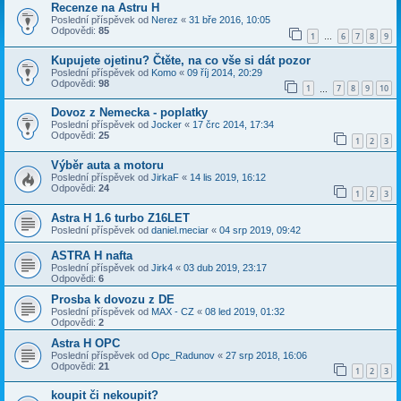
Recenze na Astru H
Poslední příspěvek od
Nerez
«
31 bře 2016, 10:05
Odpovědi:
85
1
6
7
8
9
…
Kupujete ojetinu? Čtěte, na co vše si dát pozor
Poslední příspěvek od
Komo
«
09 říj 2014, 20:29
Odpovědi:
98
1
7
8
9
10
…
Dovoz z Nemecka - poplatky
Poslední příspěvek od
Jocker
«
17 črc 2014, 17:34
Odpovědi:
25
1
2
3
Výběr auta a motoru
Poslední příspěvek od
JirkaF
«
14 lis 2019, 16:12
Odpovědi:
24
1
2
3
Astra H 1.6 turbo Z16LET
Poslední příspěvek od
daniel.meciar
«
04 srp 2019, 09:42
ASTRA H nafta
Poslední příspěvek od
Jirk4
«
03 dub 2019, 23:17
Odpovědi:
6
Prosba k dovozu z DE
Poslední příspěvek od
MAX - CZ
«
08 led 2019, 01:32
Odpovědi:
2
Astra H OPC
Poslední příspěvek od
Opc_Radunov
«
27 srp 2018, 16:06
Odpovědi:
21
1
2
3
koupit či nekoupit?