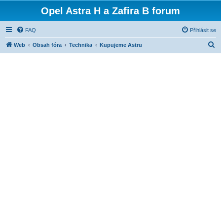
Opel Astra H a Zafira B forum
FAQ
Přihlásit se
H
Web
Obsah fóra
Technika
Kupujeme Astru
l
e
d
a
t