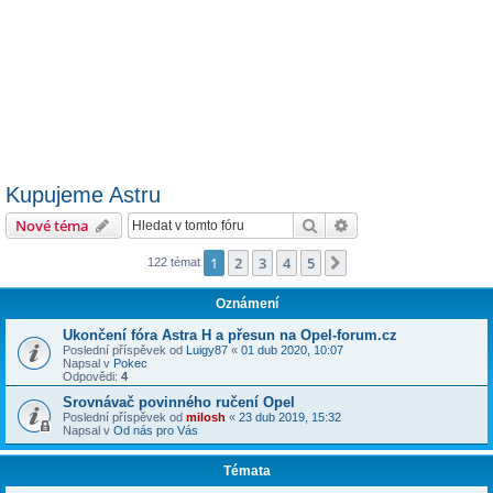
Kupujeme Astru
Hledat
Pokročilé hledání
Nové téma
1
2
3
4
5
Další
122 témat
Oznámení
Ukončení fóra Astra H a přesun na Opel-forum.cz
Poslední příspěvek od
Luigy87
«
01 dub 2020, 10:07
Napsal v
Pokec
Odpovědi:
4
Srovnávač povinného ručení Opel
Poslední příspěvek od
milosh
«
23 dub 2019, 15:32
Napsal v
Od nás pro Vás
Témata