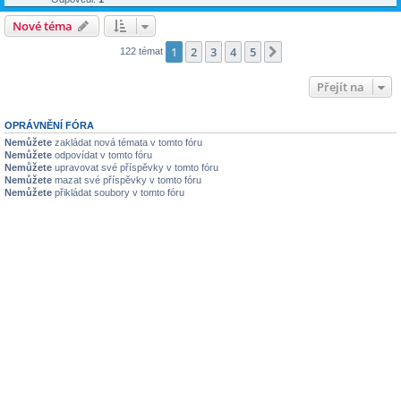
Nové téma
1
2
3
4
5
Další
122 témat
Přejít na
OPRÁVNĚNÍ FÓRA
Nemůžete
zakládat nová témata v tomto fóru
Nemůžete
odpovídat v tomto fóru
Nemůžete
upravovat své příspěvky v tomto fóru
Nemůžete
mazat své příspěvky v tomto fóru
Nemůžete
přikládat soubory v tomto fóru