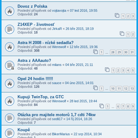
Dovoz z Polska
Poslední příspěvek od
vojtavojta
«
07 led 2016, 19:55
Odpovědi:
24
1
2
3
Z14XEP - životnosť
Poslední příspěvek od
JirkaR
«
26 bře 2015, 18:19
Odpovědi:
18
1
2
Astra H 2008 - nízké sedadla?
Poslední příspěvek od
Werewolf
«
12 bře 2015, 19:36
Odpovědi:
308
1
28
29
30
31
…
Astra z AAAauto?
Poslední příspěvek od
milans
«
04 bře 2015, 21:11
Odpovědi:
48
1
2
3
4
5
Opel 24 hodin !!!!!!
Poslední příspěvek od
sauce
«
04 úno 2015, 14:01
Odpovědi:
126
1
10
11
12
13
…
Kupuji TwinTop, za GTC
Poslední příspěvek od
Werewolf
«
28 led 2015, 19:44
Odpovědi:
84
1
6
7
8
9
…
Otázka pro majitele motorů 1,7 cdti 74kw
Poslední příspěvek od
sedli17
«
14 říj 2014, 16:26
Odpovědi:
7
Koupě
Poslední příspěvek od
BikerMarius
«
22 srp 2014, 10:34
Odpovědi:
1