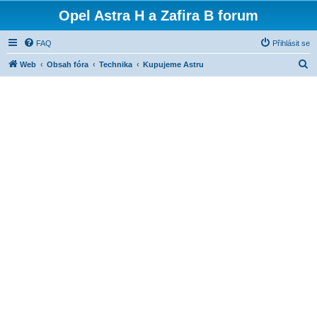
Opel Astra H a Zafira B forum
FAQ
Přihlásit se
H
Web
Obsah fóra
Technika
Kupujeme Astru
l
e
d
a
t