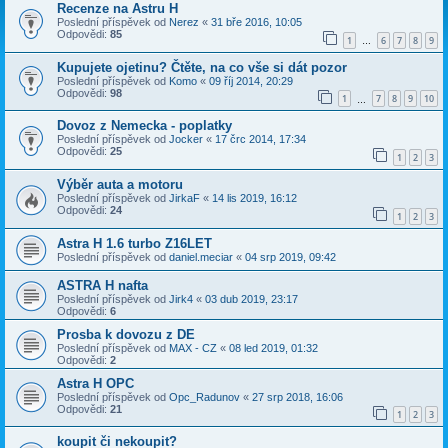
Recenze na Astru H
Poslední příspěvek od
Nerez
«
31 bře 2016, 10:05
Odpovědi:
85
1
6
7
8
9
…
Kupujete ojetinu? Čtěte, na co vše si dát pozor
Poslední příspěvek od
Komo
«
09 říj 2014, 20:29
Odpovědi:
98
1
7
8
9
10
…
Dovoz z Nemecka - poplatky
Poslední příspěvek od
Jocker
«
17 črc 2014, 17:34
Odpovědi:
25
1
2
3
Výběr auta a motoru
Poslední příspěvek od
JirkaF
«
14 lis 2019, 16:12
Odpovědi:
24
1
2
3
Astra H 1.6 turbo Z16LET
Poslední příspěvek od
daniel.meciar
«
04 srp 2019, 09:42
ASTRA H nafta
Poslední příspěvek od
Jirk4
«
03 dub 2019, 23:17
Odpovědi:
6
Prosba k dovozu z DE
Poslední příspěvek od
MAX - CZ
«
08 led 2019, 01:32
Odpovědi:
2
Astra H OPC
Poslední příspěvek od
Opc_Radunov
«
27 srp 2018, 16:06
Odpovědi:
21
1
2
3
koupit či nekoupit?