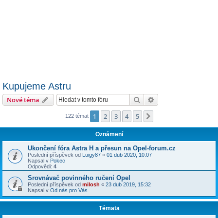
Kupujeme Astru
Hledat
Pokročilé hledání
Nové téma
1
2
3
4
5
Další
122 témat
Oznámení
Ukončení fóra Astra H a přesun na Opel-forum.cz
Poslední příspěvek od
Luigy87
«
01 dub 2020, 10:07
Napsal v
Pokec
Odpovědi:
4
Srovnávač povinného ručení Opel
Poslední příspěvek od
milosh
«
23 dub 2019, 15:32
Napsal v
Od nás pro Vás
Témata