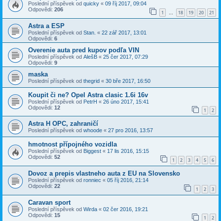
Poslední příspěvek od
quicky
«
09 říj 2017, 09:04
Odpovědi:
206
1
18
19
20
21
…
Astra a ESP
Poslední příspěvek od
Stan.
«
22 zář 2017, 13:01
Odpovědi:
6
Overenie auta pred kupov podľa VIN
Poslední příspěvek od
AlešB
«
25 čer 2017, 07:29
Odpovědi:
9
maska
Poslední příspěvek od
thegrid
«
30 bře 2017, 16:50
Koupit či ne? Opel Astra clasic 1.6i 16v
Poslední příspěvek od
PetrH
«
26 úno 2017, 15:41
Odpovědi:
12
1
2
Astra H OPC, zahraničí
Poslední příspěvek od
whoode
«
27 pro 2016, 13:57
hmotnost přípojného vozidla
Poslední příspěvek od
Biggest
«
17 lis 2016, 15:15
Odpovědi:
52
1
2
3
4
5
6
Dovoz a prepis vlastneho auta z EU na Slovensko
Poslední příspěvek od
ronniec
«
05 říj 2016, 21:14
Odpovědi:
22
1
2
3
Caravan sport
Poslední příspěvek od
Wirda
«
02 čer 2016, 19:21
Odpovědi:
15
1
2