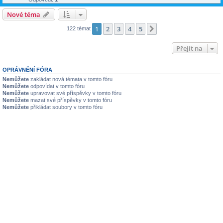
Nové téma
1
2
3
4
5
Další
122 témat
Přejít na
OPRÁVNĚNÍ FÓRA
Nemůžete
zakládat nová témata v tomto fóru
Nemůžete
odpovídat v tomto fóru
Nemůžete
upravovat své příspěvky v tomto fóru
Nemůžete
mazat své příspěvky v tomto fóru
Nemůžete
přikládat soubory v tomto fóru