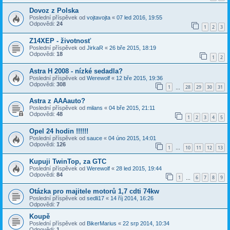
Dovoz z Polska
Poslední příspěvek od
vojtavojta
«
07 led 2016, 19:55
Odpovědi:
24
1
2
3
Z14XEP - životnosť
Poslední příspěvek od
JirkaR
«
26 bře 2015, 18:19
Odpovědi:
18
1
2
Astra H 2008 - nízké sedadla?
Poslední příspěvek od
Werewolf
«
12 bře 2015, 19:36
Odpovědi:
308
1
28
29
30
31
…
Astra z AAAauto?
Poslední příspěvek od
milans
«
04 bře 2015, 21:11
Odpovědi:
48
1
2
3
4
5
Opel 24 hodin !!!!!!
Poslední příspěvek od
sauce
«
04 úno 2015, 14:01
Odpovědi:
126
1
10
11
12
13
…
Kupuji TwinTop, za GTC
Poslední příspěvek od
Werewolf
«
28 led 2015, 19:44
Odpovědi:
84
1
6
7
8
9
…
Otázka pro majitele motorů 1,7 cdti 74kw
Poslední příspěvek od
sedli17
«
14 říj 2014, 16:26
Odpovědi:
7
Koupě
Poslední příspěvek od
BikerMarius
«
22 srp 2014, 10:34
Odpovědi:
1