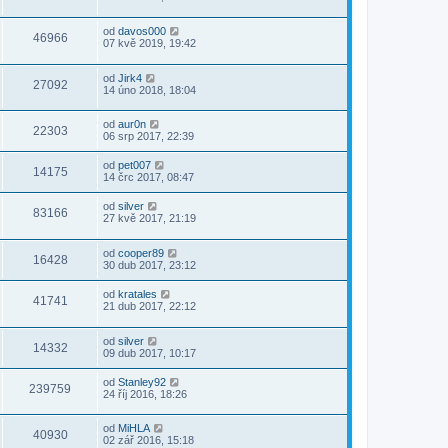
od
davos000
46966
07 kvě 2019, 19:42
od
Jirk4
27092
14 úno 2018, 18:04
od
aur0n
22303
06 srp 2017, 22:39
od
pet007
14175
14 črc 2017, 08:47
od
silver
83166
27 kvě 2017, 21:19
od
cooper89
16428
30 dub 2017, 23:12
od
kratales
41741
21 dub 2017, 22:12
od
silver
14332
09 dub 2017, 10:17
od
Stanley92
239759
24 říj 2016, 18:26
od
MiHLA
40930
02 zář 2016, 15:18