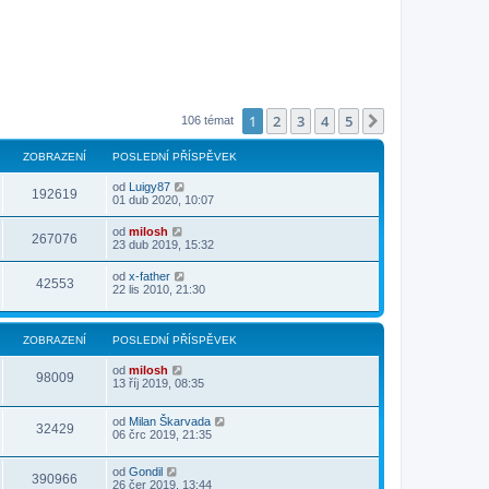
1
2
3
4
5
Další
106 témat
ZOBRAZENÍ
POSLEDNÍ PŘÍSPĚVEK
od
Luigy87
192619
01 dub 2020, 10:07
od
milosh
267076
23 dub 2019, 15:32
od
x-father
42553
22 lis 2010, 21:30
ZOBRAZENÍ
POSLEDNÍ PŘÍSPĚVEK
od
milosh
98009
13 říj 2019, 08:35
od
Milan Škarvada
32429
06 črc 2019, 21:35
od
Gondil
390966
26 čer 2019, 13:44