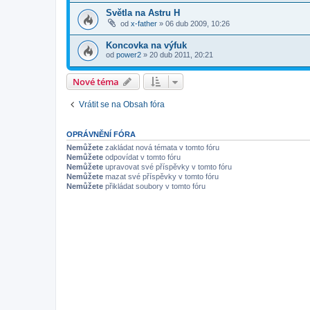
Světla na Astru H
od
x-father
»
06 dub 2009, 10:26
Koncovka na výfuk
od
power2
»
20 dub 2011, 20:21
Nové téma
Vrátit se na Obsah fóra
OPRÁVNĚNÍ FÓRA
Nemůžete
zakládat nová témata v tomto fóru
Nemůžete
odpovídat v tomto fóru
Nemůžete
upravovat své příspěvky v tomto fóru
Nemůžete
mazat své příspěvky v tomto fóru
Nemůžete
přikládat soubory v tomto fóru