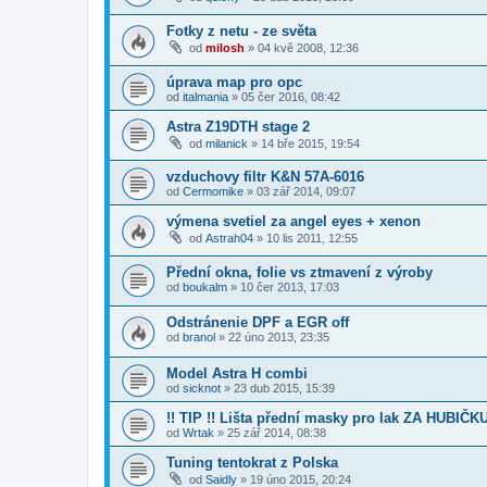
Fotky z netu - ze světa
od
milosh
»
04 kvě 2008, 12:36
úprava map pro opc
od
italmania
»
05 čer 2016, 08:42
Astra Z19DTH stage 2
od
milanick
»
14 bře 2015, 19:54
vzduchovy filtr K&N 57A-6016
od
Cermomike
»
03 zář 2014, 09:07
výmena svetiel za angel eyes + xenon
od
Astrah04
»
10 lis 2011, 12:55
Přední okna, folie vs ztmavení z výroby
od
boukalm
»
10 čer 2013, 17:03
Odstránenie DPF a EGR off
od
branol
»
22 úno 2013, 23:35
Model Astra H combi
od
sicknot
»
23 dub 2015, 15:39
!! TIP !! Lišta přední masky pro lak ZA HUBIČK
od
Wrtak
»
25 zář 2014, 08:38
Tuning tentokrat z Polska
od
Saidly
»
19 úno 2015, 20:24