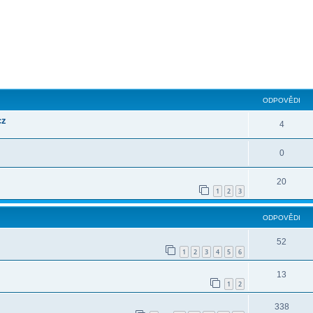
ilé hledání
ODPOVĚDI
cz
4
0
20
1
2
3
ODPOVĚDI
52
1
2
3
4
5
6
13
1
2
338