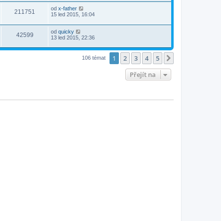
od
x-father
211751
15 led 2015, 16:04
od
quicky
42599
13 led 2015, 22:36
1
2
3
4
5
Další
106 témat
Přejít na