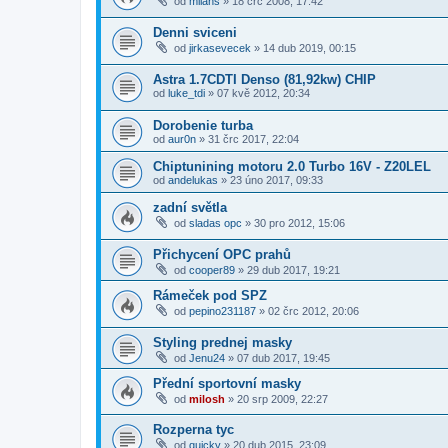
od
milans
»
18 črc 2008, 17:42
Denni sviceni
od
jirkasevecek
»
14 dub 2019, 00:15
Astra 1.7CDTI Denso (81,92kw) CHIP
od
luke_tdi
»
07 kvě 2012, 20:34
Dorobenie turba
od
aur0n
»
31 črc 2017, 22:04
Chiptunining motoru 2.0 Turbo 16V - Z20LEL
od
andelukas
»
23 úno 2017, 09:33
zadní světla
od
sladas opc
»
30 pro 2012, 15:06
Přichycení OPC prahů
od
cooper89
»
29 dub 2017, 19:21
Rámeček pod SPZ
od
pepino231187
»
02 črc 2012, 20:06
Styling prednej masky
od
Jenu24
»
07 dub 2017, 19:45
Přední sportovní masky
od
milosh
»
20 srp 2009, 22:27
Rozperna tyc
od
quicky
»
20 dub 2015, 23:09