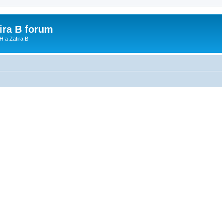
fira B forum
H a Zafira B