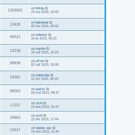
od
Wirda
1283932
24 srp 2016, 19:49
od
italmania
13426
05 čer 2016, 08:42
od
milanick
46012
16 lis 2015, 05:21
od
martini
13238
18 zář 2015, 16:24
od
yFree
89938
02 zář 2015, 19:08
od
vojtavojta
34381
11 čer 2015, 08:18
od
quicky
99563
06 kvě 2015, 08:37
od
zichi
17227
23 dub 2015, 20:47
od
zichi
20663
22 bře 2015, 17:44
od
sladas opc
13017
19 úno 2015, 21:40