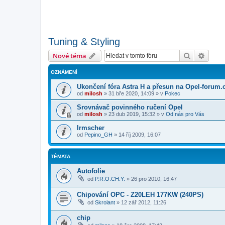
Tuning & Styling
Hledat
Pokroč
Nové téma
OZNÁMENÍ
Ukončení fóra Astra H a přesun na Opel-forum.
od
milosh
»
31 bře 2020, 14:09
» v
Pokec
Srovnávač povinného ručení Opel
od
milosh
»
23 dub 2019, 15:32
» v
Od nás pro Vás
Irmscher
od
Pepino_GH
»
14 říj 2009, 16:07
TÉMATA
Autofolie
od
P.R.O.CH.Y.
»
26 pro 2010, 16:47
Chipování OPC - Z20LEH 177KW (240PS)
od
Skrolant
»
12 zář 2012, 11:26
chip