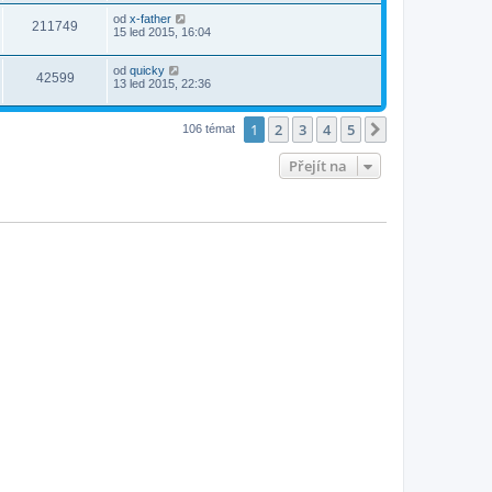
od
x-father
211749
15 led 2015, 16:04
od
quicky
42599
13 led 2015, 22:36
1
2
3
4
5
Další
106 témat
Přejít na