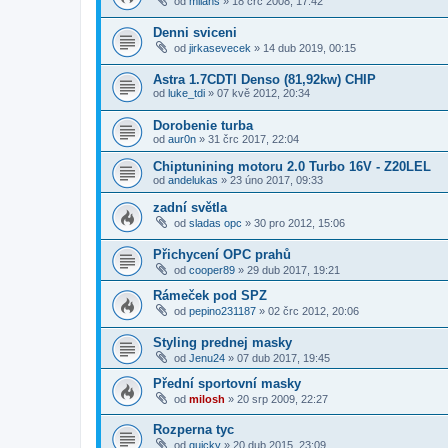
od
milans
»
18 črc 2008, 17:42
Denni sviceni
od
jirkasevecek
»
14 dub 2019, 00:15
Astra 1.7CDTI Denso (81,92kw) CHIP
od
luke_tdi
»
07 kvě 2012, 20:34
Dorobenie turba
od
aur0n
»
31 črc 2017, 22:04
Chiptunining motoru 2.0 Turbo 16V - Z20LEL
od
andelukas
»
23 úno 2017, 09:33
zadní světla
od
sladas opc
»
30 pro 2012, 15:06
Přichycení OPC prahů
od
cooper89
»
29 dub 2017, 19:21
Rámeček pod SPZ
od
pepino231187
»
02 črc 2012, 20:06
Styling prednej masky
od
Jenu24
»
07 dub 2017, 19:45
Přední sportovní masky
od
milosh
»
20 srp 2009, 22:27
Rozperna tyc
od
quicky
»
20 dub 2015, 23:09