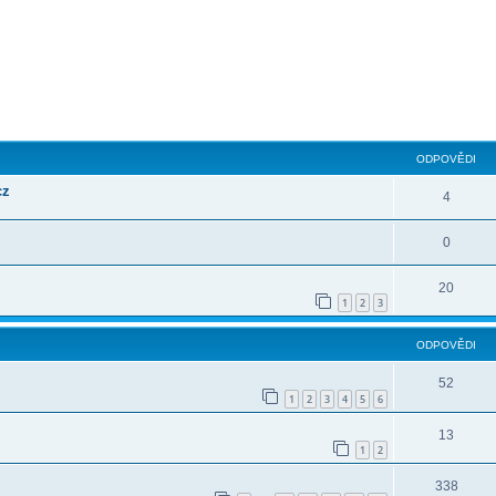
ilé hledání
ODPOVĚDI
cz
4
0
20
1
2
3
ODPOVĚDI
52
1
2
3
4
5
6
13
1
2
338