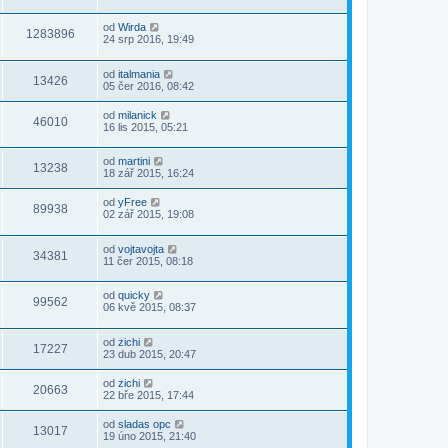
od
Wirda
1283896
24 srp 2016, 19:49
od
italmania
13426
05 čer 2016, 08:42
od
milanick
46010
16 lis 2015, 05:21
od
martini
13238
18 zář 2015, 16:24
od
yFree
89938
02 zář 2015, 19:08
od
vojtavojta
34381
11 čer 2015, 08:18
od
quicky
99562
06 kvě 2015, 08:37
od
zichi
17227
23 dub 2015, 20:47
od
zichi
20663
22 bře 2015, 17:44
od
sladas opc
13017
19 úno 2015, 21:40