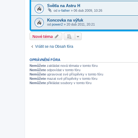
Světla na Astru H
od
x-father
»
06 dub 2009, 10:26
Koncovka na výfuk
od
power2
»
20 dub 2011, 20:21
Nové téma
Vrátit se na Obsah fóra
OPRÁVNĚNÍ FÓRA
Nemůžete
zakládat nová témata v tomto fóru
Nemůžete
odpovídat v tomto fóru
Nemůžete
upravovat své příspěvky v tomto fóru
Nemůžete
mazat své příspěvky v tomto fóru
Nemůžete
přikládat soubory v tomto fóru