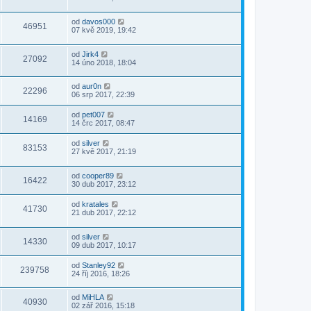
od
davos000
46951
07 kvě 2019, 19:42
od
Jirk4
27092
14 úno 2018, 18:04
od
aur0n
22296
06 srp 2017, 22:39
od
pet007
14169
14 črc 2017, 08:47
od
silver
83153
27 kvě 2017, 21:19
od
cooper89
16422
30 dub 2017, 23:12
od
kratales
41730
21 dub 2017, 22:12
od
silver
14330
09 dub 2017, 10:17
od
Stanley92
239758
24 říj 2016, 18:26
od
MiHLA
40930
02 zář 2016, 15:18