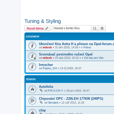
Tuning & Styling
Hledat
Pokroč
Nové téma
OZNÁMENÍ
Ukončení fóra Astra H a přesun na Opel-forum.
od
milosh
»
31 bře 2020, 14:09
» v
Pokec
Srovnávač povinného ručení Opel
od
milosh
»
23 dub 2019, 15:32
» v
Od nás pro Vás
Irmscher
od
Pepino_GH
»
14 říj 2009, 16:07
TÉMATA
Autofolie
od
P.R.O.CH.Y.
»
26 pro 2010, 16:47
Chipování OPC - Z20LEH 177KW (240PS)
od
Skrolant
»
12 zář 2012, 11:26
chip