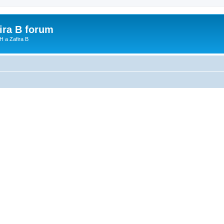
fira B forum
H a Zafira B