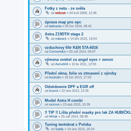
Fotky z netu - ze světa
od
milosh
»
04 kvě 2008, 12:36
úprava map pro opc
od
italmania
»
05 čer 2016, 08:42
Astra Z19DTH stage 2
od
milanick
»
14 bře 2015, 19:54
vzduchovy filtr K&N 57A-6016
od
Cermomike
»
03 zář 2014, 09:07
výmena svetiel za angel eyes + xenon
od
Astrah04
»
10 lis 2011, 12:55
Přední okna, folie vs ztmavení z výroby
od
boukalm
»
10 čer 2013, 17:03
Odstránenie DPF a EGR off
od
branol
»
22 úno 2013, 23:35
Model Astra H combi
od
sicknot
»
23 dub 2015, 15:39
!! TIP !! Lišta přední masky pro lak ZA HUBIČK
od
Wrtak
»
25 zář 2014, 08:38
Tuning tentokrat z Polska
od
Saidly
»
19 úno 2015, 20:24