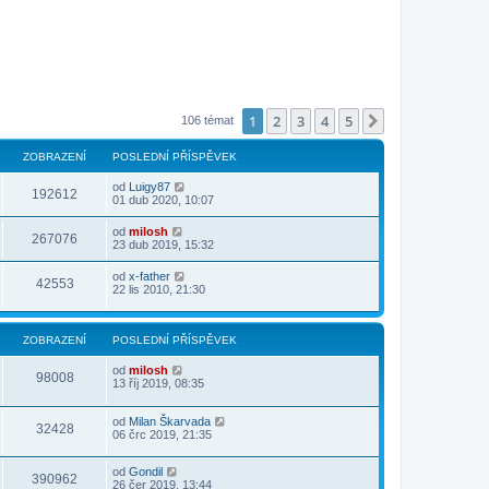
1
2
3
4
5
Další
106 témat
ZOBRAZENÍ
POSLEDNÍ PŘÍSPĚVEK
od
Luigy87
192612
01 dub 2020, 10:07
od
milosh
267076
23 dub 2019, 15:32
od
x-father
42553
22 lis 2010, 21:30
ZOBRAZENÍ
POSLEDNÍ PŘÍSPĚVEK
od
milosh
98008
13 říj 2019, 08:35
od
Milan Škarvada
32428
06 črc 2019, 21:35
od
Gondil
390962
26 čer 2019, 13:44