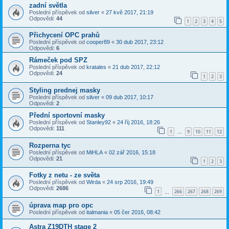
zadní světla
Poslední příspěvek od
silver
«
27 kvě 2017, 21:19
Odpovědi:
44
1
2
3
4
5
Přichycení OPC prahů
Poslední příspěvek od
cooper89
«
30 dub 2017, 23:12
Odpovědi:
6
Rámeček pod SPZ
Poslední příspěvek od
kratales
«
21 dub 2017, 22:12
Odpovědi:
24
1
2
3
Styling prednej masky
Poslední příspěvek od
silver
«
09 dub 2017, 10:17
Odpovědi:
2
Přední sportovní masky
Poslední příspěvek od
Stanley92
«
24 říj 2016, 18:26
Odpovědi:
111
1
9
10
11
12
…
Rozperna tyc
Poslední příspěvek od
MiHLA
«
02 zář 2016, 15:18
Odpovědi:
21
1
2
3
Fotky z netu - ze světa
Poslední příspěvek od
Wirda
«
24 srp 2016, 19:49
Odpovědi:
2686
1
266
267
268
269
…
úprava map pro opc
Poslední příspěvek od
italmania
«
05 čer 2016, 08:42
Astra Z19DTH stage 2