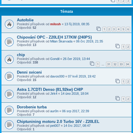
1
2
3
Témata
Autofolie
Poslední příspěvek od
milosh
«
13 říj 2019, 08:35
Odpovědi:
52
1
2
3
4
5
6
Chipování OPC - Z20LEH 177KW (240PS)
Poslední příspěvek od
Milan Škarvada
«
06 črc 2019, 21:35
Odpovědi:
13
1
2
chip
Poslední příspěvek od
Gondil
«
26 čer 2019, 13:44
Odpovědi:
338
1
31
32
33
34
…
Denni sviceni
Poslední příspěvek od
davos000
«
07 kvě 2019, 19:42
Odpovědi:
15
1
2
Astra 1.7CDTI Denso (81,92kw) CHIP
Poslední příspěvek od
Jirk4
«
14 úno 2018, 18:04
Odpovědi:
12
1
2
Dorobenie turba
Poslední příspěvek od
aur0n
«
06 srp 2017, 22:39
Odpovědi:
7
Chiptunining motoru 2.0 Turbo 16V - Z20LEL
Poslední příspěvek od
pet007
«
14 črc 2017, 08:47
Odpovědi:
1