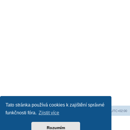
Tato stránka používá cookies k zajištění správné
Web
Obsah fóra
Všechny časy jsou v
UTC+02:00
funkčnosti fóra.
Zjistit více
Založeno na
phpBB
® Forum Software © phpBB Limited
Český překlad –
phpBB.cz
Rozumím