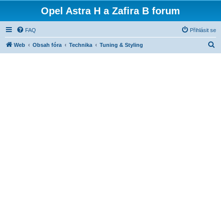
Opel Astra H a Zafira B forum
FAQ
Přihlásit se
H
Web
Obsah fóra
Technika
Tuning & Styling
l
e
d
a
t