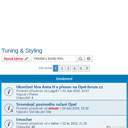
Tuning & Styling
Hledat
Pokročilé hledání
Nové téma
1
2
3
4
5
Další
106 témat
Oznámení
Ukončení fóra Astra H a přesun na Opel-forum.cz
Poslední příspěvek od
Luigy87
«
01 dub 2020, 10:07
Napsal v
Pokec
Odpovědi:
4
Srovnávač povinného ručení Opel
Poslední příspěvek od
milosh
«
23 dub 2019, 15:32
Napsal v
Od nás pro Vás
Irmscher
Poslední příspěvek od
x-father
«
22 lis 2010, 21:30
Odpovědi:
20