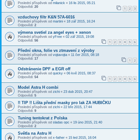
Poslední příspěvek od
milanick
«
16 lis 2015, 05:21
Odpovědi:
20
1
2
3
vzduchovy filtr K&N 57A-6016
Poslední příspěvek od
martini
«
18 zář 2015, 16:24
Odpovědi:
2
výmena svetiel za angel eyes + xenon
Poslední příspěvek od
yFree
«
02 zář 2015, 19:08
Odpovědi:
56
1
2
3
4
5
6
Přední okna, folie vs ztmavení z výroby
Poslední příspěvek od
vojtavojta
«
11 čer 2015, 08:18
Odpovědi:
17
1
2
Odstránenie DPF a EGR off
Poslední příspěvek od
quicky
«
06 kvě 2015, 08:37
Odpovědi:
54
1
2
3
4
5
6
Model Astra H combi
Poslední příspěvek od
zichi
«
23 dub 2015, 20:47
Odpovědi:
5
!! TIP !! Lišta přední masky pro lak ZA HUBIČKU
Poslední příspěvek od
zichi
«
22 bře 2015, 17:44
Odpovědi:
9
Tuning tentokrat z Polska
Poslední příspěvek od
sladas opc
«
19 úno 2015, 21:40
Odpovědi:
2
Světla na Astru H
Poslední příspěvek od
x-father
«
15 led 2015, 16:04