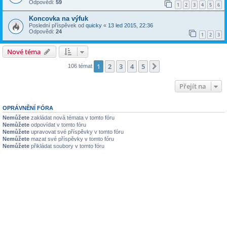
Odpovědi:
59
1
2
3
4
5
6
Koncovka na výfuk
Poslední příspěvek od
quicky
«
13 led 2015, 22:36
Odpovědi:
24
1
2
3
Nové téma
1
2
3
4
5
Další
106 témat
Přejít na
OPRÁVNĚNÍ FÓRA
Nemůžete
zakládat nová témata v tomto fóru
Nemůžete
odpovídat v tomto fóru
Nemůžete
upravovat své příspěvky v tomto fóru
Nemůžete
mazat své příspěvky v tomto fóru
Nemůžete
přikládat soubory v tomto fóru