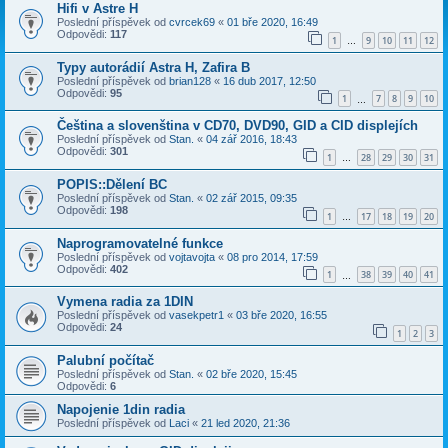
Hifi v Astre H
Poslední příspěvek od
cvrcek69
«
01 bře 2020, 16:49
Odpovědi:
117
1
9
10
11
12
…
Typy autorádií Astra H, Zafira B
Poslední příspěvek od
brian128
«
16 dub 2017, 12:50
Odpovědi:
95
1
7
8
9
10
…
Čeština a slovenština v CD70, DVD90, GID a CID displejích
Poslední příspěvek od
Stan.
«
04 zář 2016, 18:43
Odpovědi:
301
1
28
29
30
31
…
POPIS::Dělení BC
Poslední příspěvek od
Stan.
«
02 zář 2015, 09:35
Odpovědi:
198
1
17
18
19
20
…
Naprogramovatelné funkce
Poslední příspěvek od
vojtavojta
«
08 pro 2014, 17:59
Odpovědi:
402
1
38
39
40
41
…
Vymena radia za 1DIN
Poslední příspěvek od
vasekpetr1
«
03 bře 2020, 16:55
Odpovědi:
24
1
2
3
Palubní počítač
Poslední příspěvek od
Stan.
«
02 bře 2020, 15:45
Odpovědi:
6
Napojenie 1din radia
Poslední příspěvek od
Laci
«
21 led 2020, 21:36