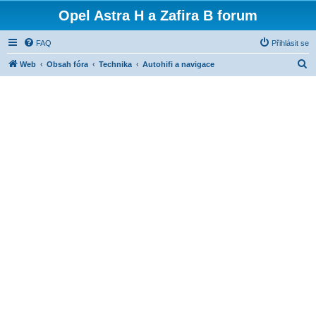
Opel Astra H a Zafira B forum
FAQ
Přihlásit se
H
Web
Obsah fóra
Technika
Autohifi a navigace
l
e
d
a
t