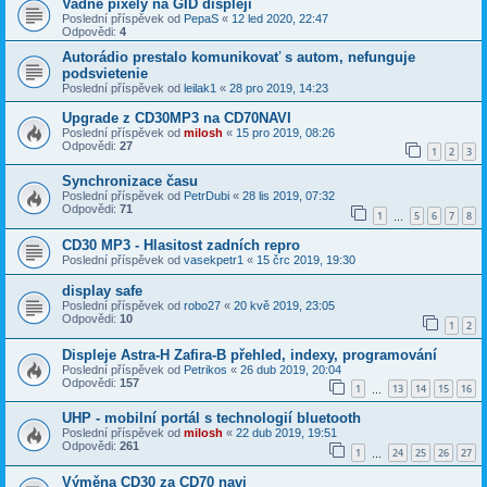
Vadne pixely na GID displeji
Poslední příspěvek od
PepaS
«
12 led 2020, 22:47
Odpovědi:
4
Autorádio prestalo komunikovať s autom, nefunguje
podsvietenie
Poslední příspěvek od
leilak1
«
28 pro 2019, 14:23
Upgrade z CD30MP3 na CD70NAVI
Poslední příspěvek od
milosh
«
15 pro 2019, 08:26
Odpovědi:
27
1
2
3
Synchronizace času
Poslední příspěvek od
PetrDubi
«
28 lis 2019, 07:32
Odpovědi:
71
1
5
6
7
8
…
CD30 MP3 - Hlasitost zadních repro
Poslední příspěvek od
vasekpetr1
«
15 črc 2019, 19:30
display safe
Poslední příspěvek od
robo27
«
20 kvě 2019, 23:05
Odpovědi:
10
1
2
Displeje Astra-H Zafira-B přehled, indexy, programování
Poslední příspěvek od
Petrikos
«
26 dub 2019, 20:04
Odpovědi:
157
1
13
14
15
16
…
UHP - mobilní portál s technologií bluetooth
Poslední příspěvek od
milosh
«
22 dub 2019, 19:51
Odpovědi:
261
1
24
25
26
27
…
Výměna CD30 za CD70 navi