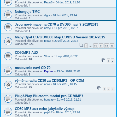
Poslední příspěvek od
PepaS
«
04 dub 2019, 21:10
Odpovědi:
4
Nefunguje TMC
Poslední příspěvek od
digis
«
01 bře 2019, 13:14
Odpovědi:
6
Jsou nové mapy na CD70 a DVD90 navi ? 2018/2019
Poslední příspěvek od
navyi
«
17 pro 2018, 16:57
Odpovědi:
1
Mapy Opel CD70/DVD90 Map CD/DVD Version 2014/2015
Poslední příspěvek od
fedas
«
20 zář 2018, 22:14
Odpovědi:
526
1
50
51
52
53
…
CD30MP3 AUX
Poslední příspěvek od
Stan.
«
01 srp 2018, 07:22
Odpovědi:
18
1
2
nastavenie navi CD 70
Poslední příspěvek od
Frydex
«
13 črc 2018, 21:01
Odpovědi:
1
výměna radia CD30 za CD30MP3 - OP COM
Poslední příspěvek od
nero
«
04 čer 2018, 16:15
Odpovědi:
25
1
2
3
Plug&Play Bluetooth modul pro CD30MP3
Poslední příspěvek od
honzap
«
21 kvě 2018, 21:21
Odpovědi:
4
CD30 MP3 aux nebo jakýkoliv výstup
Poslední příspěvek od
pajak7
«
18 dub 2018, 23:26
Odpovědi:
9