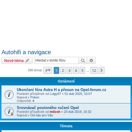
Autohifi a navigace
Hledat
Pokročilé hledání
Nové téma
Stránka
1
z
12
1
2
3
4
5
12
Další
288 témat
…
Oznámení
Ukončení fóra Astra H a přesun na Opel-forum.cz
Poslední příspěvek od
Luigy87
«
01 dub 2020, 10:07
Napsal v
Pokec
Odpovědi:
4
Srovnávač povinného ručení Opel
Poslední příspěvek od
milosh
«
23 dub 2019, 15:32
Napsal v
Od nás pro Vás
Témata