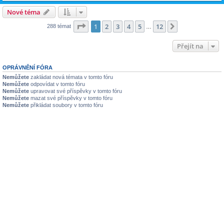
Nové téma
Stránka
1
z
12
1
2
3
4
5
12
Další
288 témat
…
Přejít na
OPRÁVNĚNÍ FÓRA
Nemůžete
zakládat nová témata v tomto fóru
Nemůžete
odpovídat v tomto fóru
Nemůžete
upravovat své příspěvky v tomto fóru
Nemůžete
mazat své příspěvky v tomto fóru
Nemůžete
přikládat soubory v tomto fóru