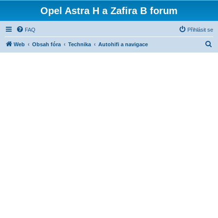
Opel Astra H a Zafira B forum
FAQ
Přihlásit se
H
Web
Obsah fóra
Technika
Autohifi a navigace
l
e
d
a
t