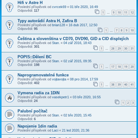
Hifi v Astre H
Poslední příspěvek od
cvrcek69
«
01 bře 2020, 16:49
Odpovědi:
117
1
9
10
11
12
…
Typy autorádií Astra H, Zafira B
Poslední příspěvek od
brian128
«
16 dub 2017, 12:50
Odpovědi:
95
1
7
8
9
10
…
Čeština a slovenština v CD70, DVD90, GID a CID displejích
Poslední příspěvek od
Stan.
«
04 zář 2016, 18:43
Odpovědi:
301
1
28
29
30
31
…
POPIS::Dělení BC
Poslední příspěvek od
Stan.
«
02 zář 2015, 09:35
Odpovědi:
198
1
17
18
19
20
…
Naprogramovatelné funkce
Poslední příspěvek od
vojtavojta
«
08 pro 2014, 17:59
Odpovědi:
402
1
38
39
40
41
…
Vymena radia za 1DIN
Poslední příspěvek od
vasekpetr1
«
03 bře 2020, 16:55
Odpovědi:
24
1
2
3
Palubní počítač
Poslední příspěvek od
Stan.
«
02 bře 2020, 15:45
Odpovědi:
6
Napojenie 1din radia
Poslední příspěvek od
Laci
«
21 led 2020, 21:36