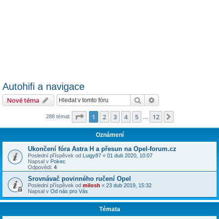
Autohifi a navigace
Hledat
Pokročilé hledání
Nové téma
Stránka
1
z
12
1
2
3
4
5
12
Další
288 témat
…
Oznámení
Ukončení fóra Astra H a přesun na Opel-forum.cz
Poslední příspěvek od
Luigy87
«
01 dub 2020, 10:07
Napsal v
Pokec
Odpovědi:
4
Srovnávač povinného ručení Opel
Poslední příspěvek od
milosh
«
23 dub 2019, 15:32
Napsal v
Od nás pro Vás
Témata