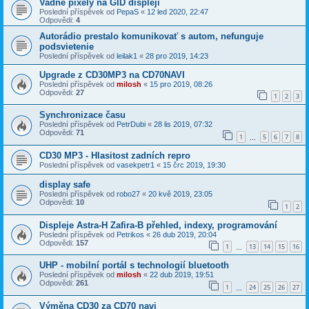
Vadne pixely na GID displeji
Poslední příspěvek od
PepaS
«
12 led 2020, 22:47
Odpovědi:
4
Autorádio prestalo komunikovať s autom, nefunguje
podsvietenie
Poslední příspěvek od
leilak1
«
28 pro 2019, 14:23
Upgrade z CD30MP3 na CD70NAVI
Poslední příspěvek od
milosh
«
15 pro 2019, 08:26
Odpovědi:
27
1
2
3
Synchronizace času
Poslední příspěvek od
PetrDubi
«
28 lis 2019, 07:32
Odpovědi:
71
1
5
6
7
8
…
CD30 MP3 - Hlasitost zadních repro
Poslední příspěvek od
vasekpetr1
«
15 črc 2019, 19:30
display safe
Poslední příspěvek od
robo27
«
20 kvě 2019, 23:05
Odpovědi:
10
1
2
Displeje Astra-H Zafira-B přehled, indexy, programování
Poslední příspěvek od
Petrikos
«
26 dub 2019, 20:04
Odpovědi:
157
1
13
14
15
16
…
UHP - mobilní portál s technologií bluetooth
Poslední příspěvek od
milosh
«
22 dub 2019, 19:51
Odpovědi:
261
1
24
25
26
27
…
Výměna CD30 za CD70 navi