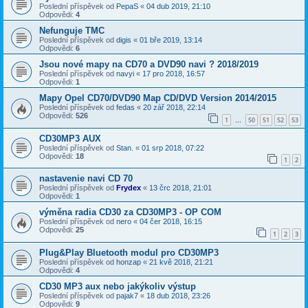
Poslední příspěvek od
PepaS
«
04 dub 2019, 21:10
Odpovědi:
4
Nefunguje TMC
Poslední příspěvek od
digis
«
01 bře 2019, 13:14
Odpovědi:
6
Jsou nové mapy na CD70 a DVD90 navi ? 2018/2019
Poslední příspěvek od
navyi
«
17 pro 2018, 16:57
Odpovědi:
1
Mapy Opel CD70/DVD90 Map CD/DVD Version 2014/2015
Poslední příspěvek od
fedas
«
20 zář 2018, 22:14
Odpovědi:
526
1
50
51
52
53
…
CD30MP3 AUX
Poslední příspěvek od
Stan.
«
01 srp 2018, 07:22
Odpovědi:
18
1
2
nastavenie navi CD 70
Poslední příspěvek od
Frydex
«
13 črc 2018, 21:01
Odpovědi:
1
výměna radia CD30 za CD30MP3 - OP COM
Poslední příspěvek od
nero
«
04 čer 2018, 16:15
Odpovědi:
25
1
2
3
Plug&Play Bluetooth modul pro CD30MP3
Poslední příspěvek od
honzap
«
21 kvě 2018, 21:21
Odpovědi:
4
CD30 MP3 aux nebo jakýkoliv výstup
Poslední příspěvek od
pajak7
«
18 dub 2018, 23:26
Odpovědi:
9