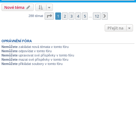
Nové téma
Stránka
1
z
12
1
2
3
4
5
12
Další
288 témat
…
Přejít na
OPRÁVNĚNÍ FÓRA
Nemůžete
zakládat nová témata v tomto fóru
Nemůžete
odpovídat v tomto fóru
Nemůžete
upravovat své příspěvky v tomto fóru
Nemůžete
mazat své příspěvky v tomto fóru
Nemůžete
přikládat soubory v tomto fóru