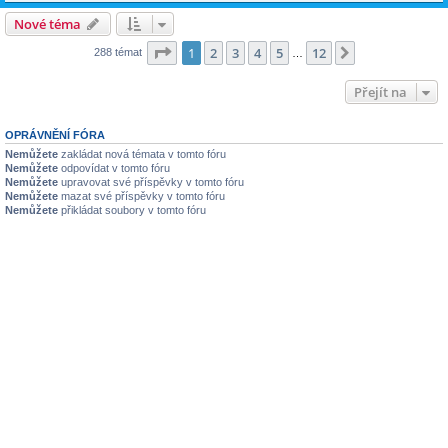
Nové téma
Stránka
1
z
12
1
2
3
4
5
12
Další
288 témat
…
Přejít na
OPRÁVNĚNÍ FÓRA
Nemůžete
zakládat nová témata v tomto fóru
Nemůžete
odpovídat v tomto fóru
Nemůžete
upravovat své příspěvky v tomto fóru
Nemůžete
mazat své příspěvky v tomto fóru
Nemůžete
přikládat soubory v tomto fóru