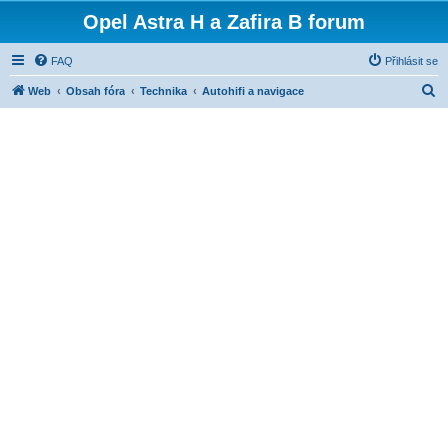
Opel Astra H a Zafira B forum
FAQ
Přihlásit se
H
Web
Obsah fóra
Technika
Autohifi a navigace
l
e
d
a
t