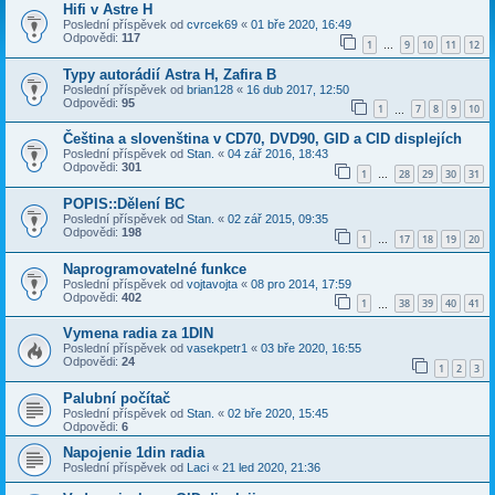
Hifi v Astre H
Poslední příspěvek od
cvrcek69
«
01 bře 2020, 16:49
Odpovědi:
117
1
9
10
11
12
…
Typy autorádií Astra H, Zafira B
Poslední příspěvek od
brian128
«
16 dub 2017, 12:50
Odpovědi:
95
1
7
8
9
10
…
Čeština a slovenština v CD70, DVD90, GID a CID displejích
Poslední příspěvek od
Stan.
«
04 zář 2016, 18:43
Odpovědi:
301
1
28
29
30
31
…
POPIS::Dělení BC
Poslední příspěvek od
Stan.
«
02 zář 2015, 09:35
Odpovědi:
198
1
17
18
19
20
…
Naprogramovatelné funkce
Poslední příspěvek od
vojtavojta
«
08 pro 2014, 17:59
Odpovědi:
402
1
38
39
40
41
…
Vymena radia za 1DIN
Poslední příspěvek od
vasekpetr1
«
03 bře 2020, 16:55
Odpovědi:
24
1
2
3
Palubní počítač
Poslední příspěvek od
Stan.
«
02 bře 2020, 15:45
Odpovědi:
6
Napojenie 1din radia
Poslední příspěvek od
Laci
«
21 led 2020, 21:36