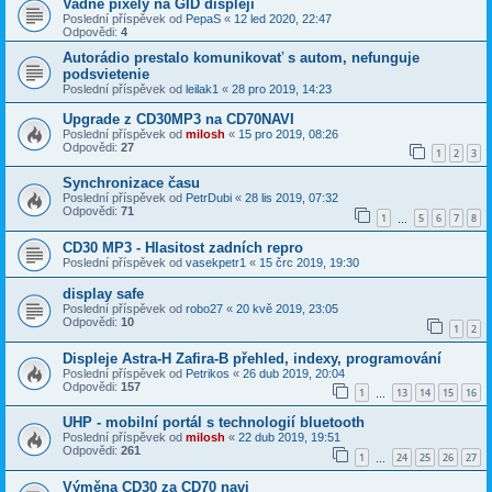
Vadne pixely na GID displeji
Poslední příspěvek od
PepaS
«
12 led 2020, 22:47
Odpovědi:
4
Autorádio prestalo komunikovať s autom, nefunguje
podsvietenie
Poslední příspěvek od
leilak1
«
28 pro 2019, 14:23
Upgrade z CD30MP3 na CD70NAVI
Poslední příspěvek od
milosh
«
15 pro 2019, 08:26
Odpovědi:
27
1
2
3
Synchronizace času
Poslední příspěvek od
PetrDubi
«
28 lis 2019, 07:32
Odpovědi:
71
1
5
6
7
8
…
CD30 MP3 - Hlasitost zadních repro
Poslední příspěvek od
vasekpetr1
«
15 črc 2019, 19:30
display safe
Poslední příspěvek od
robo27
«
20 kvě 2019, 23:05
Odpovědi:
10
1
2
Displeje Astra-H Zafira-B přehled, indexy, programování
Poslední příspěvek od
Petrikos
«
26 dub 2019, 20:04
Odpovědi:
157
1
13
14
15
16
…
UHP - mobilní portál s technologií bluetooth
Poslední příspěvek od
milosh
«
22 dub 2019, 19:51
Odpovědi:
261
1
24
25
26
27
…
Výměna CD30 za CD70 navi