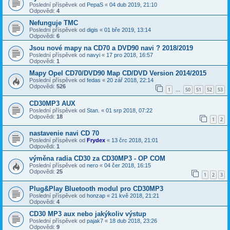
Poslední příspěvek od
PepaS
«
04 dub 2019, 21:10
Odpovědi:
4
Nefunguje TMC
Poslední příspěvek od
digis
«
01 bře 2019, 13:14
Odpovědi:
6
Jsou nové mapy na CD70 a DVD90 navi ? 2018/2019
Poslední příspěvek od
navyi
«
17 pro 2018, 16:57
Odpovědi:
1
Mapy Opel CD70/DVD90 Map CD/DVD Version 2014/2015
Poslední příspěvek od
fedas
«
20 zář 2018, 22:14
Odpovědi:
526
1
50
51
52
53
…
CD30MP3 AUX
Poslední příspěvek od
Stan.
«
01 srp 2018, 07:22
Odpovědi:
18
1
2
nastavenie navi CD 70
Poslední příspěvek od
Frydex
«
13 črc 2018, 21:01
Odpovědi:
1
výměna radia CD30 za CD30MP3 - OP COM
Poslední příspěvek od
nero
«
04 čer 2018, 16:15
Odpovědi:
25
1
2
3
Plug&Play Bluetooth modul pro CD30MP3
Poslední příspěvek od
honzap
«
21 kvě 2018, 21:21
Odpovědi:
4
CD30 MP3 aux nebo jakýkoliv výstup
Poslední příspěvek od
pajak7
«
18 dub 2018, 23:26
Odpovědi:
9