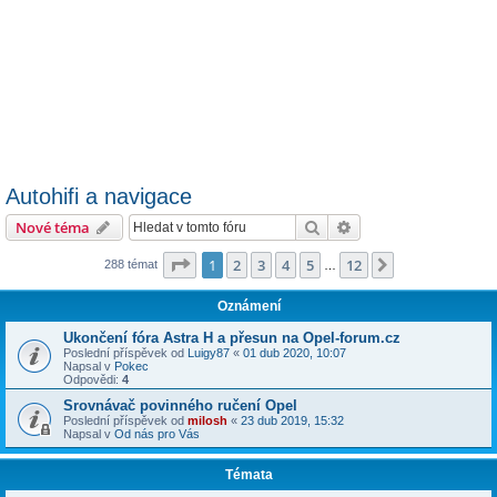
Autohifi a navigace
Hledat
Pokročilé hledání
Nové téma
Stránka
1
z
12
1
2
3
4
5
12
Další
288 témat
…
Oznámení
Ukončení fóra Astra H a přesun na Opel-forum.cz
Poslední příspěvek od
Luigy87
«
01 dub 2020, 10:07
Napsal v
Pokec
Odpovědi:
4
Srovnávač povinného ručení Opel
Poslední příspěvek od
milosh
«
23 dub 2019, 15:32
Napsal v
Od nás pro Vás
Témata