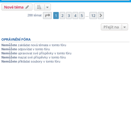
Nové téma
Stránka
1
z
12
1
2
3
4
5
12
Další
288 témat
…
Přejít na
OPRÁVNĚNÍ FÓRA
Nemůžete
zakládat nová témata v tomto fóru
Nemůžete
odpovídat v tomto fóru
Nemůžete
upravovat své příspěvky v tomto fóru
Nemůžete
mazat své příspěvky v tomto fóru
Nemůžete
přikládat soubory v tomto fóru