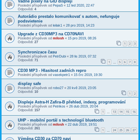
Vadne pixely na GID displeji
Poslední příspěvek od
PepaS
«
12 led 2020, 22:47
Odpovědi:
4
Autorádio prestalo komunikovať s autom, nefunguje
podsvietenie
Poslední příspěvek od
leilak1
«
28 pro 2019, 14:23
Upgrade z CD30MP3 na CD70NAVI
Poslední příspěvek od
milosh
«
15 pro 2019, 08:26
Odpovědi:
27
1
2
3
Synchronizace času
Poslední příspěvek od
PetrDubi
«
28 lis 2019, 07:32
Odpovědi:
71
1
5
6
7
8
…
CD30 MP3 - Hlasitost zadních repro
Poslední příspěvek od
vasekpetr1
«
15 črc 2019, 19:30
display safe
Poslední příspěvek od
robo27
«
20 kvě 2019, 23:05
Odpovědi:
10
1
2
Displeje Astra-H Zafira-B přehled, indexy, programování
Poslední příspěvek od
Petrikos
«
26 dub 2019, 20:04
Odpovědi:
157
1
13
14
15
16
…
UHP - mobilní portál s technologií bluetooth
Poslední příspěvek od
milosh
«
22 dub 2019, 19:51
Odpovědi:
261
1
24
25
26
27
…
Výměna CD30 za CD70 navi