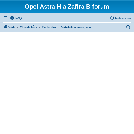
Opel Astra H a Zafira B forum
FAQ
Přihlásit se
H
Web
Obsah fóra
Technika
Autohifi a navigace
l
e
d
a
t