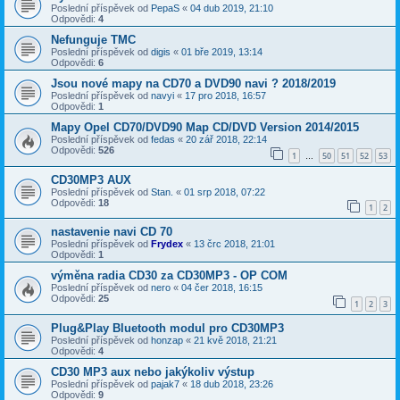
Poslední příspěvek od
PepaS
«
04 dub 2019, 21:10
Odpovědi:
4
Nefunguje TMC
Poslední příspěvek od
digis
«
01 bře 2019, 13:14
Odpovědi:
6
Jsou nové mapy na CD70 a DVD90 navi ? 2018/2019
Poslední příspěvek od
navyi
«
17 pro 2018, 16:57
Odpovědi:
1
Mapy Opel CD70/DVD90 Map CD/DVD Version 2014/2015
Poslední příspěvek od
fedas
«
20 zář 2018, 22:14
Odpovědi:
526
1
50
51
52
53
…
CD30MP3 AUX
Poslední příspěvek od
Stan.
«
01 srp 2018, 07:22
Odpovědi:
18
1
2
nastavenie navi CD 70
Poslední příspěvek od
Frydex
«
13 črc 2018, 21:01
Odpovědi:
1
výměna radia CD30 za CD30MP3 - OP COM
Poslední příspěvek od
nero
«
04 čer 2018, 16:15
Odpovědi:
25
1
2
3
Plug&Play Bluetooth modul pro CD30MP3
Poslední příspěvek od
honzap
«
21 kvě 2018, 21:21
Odpovědi:
4
CD30 MP3 aux nebo jakýkoliv výstup
Poslední příspěvek od
pajak7
«
18 dub 2018, 23:26
Odpovědi:
9