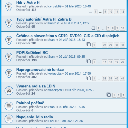
Hifi v Astre H
Poslední příspěvek od
cvrcek69
«
01 bře 2020, 16:49
Odpovědi:
117
1
9
10
11
12
…
Typy autorádií Astra H, Zafira B
Poslední příspěvek od
brian128
«
16 dub 2017, 12:50
Odpovědi:
95
1
7
8
9
10
…
Čeština a slovenština v CD70, DVD90, GID a CID displejích
Poslední příspěvek od
Stan.
«
04 zář 2016, 18:43
Odpovědi:
301
1
28
29
30
31
…
POPIS::Dělení BC
Poslední příspěvek od
Stan.
«
02 zář 2015, 09:35
Odpovědi:
198
1
17
18
19
20
…
Naprogramovatelné funkce
Poslední příspěvek od
vojtavojta
«
08 pro 2014, 17:59
Odpovědi:
402
1
38
39
40
41
…
Vymena radia za 1DIN
Poslední příspěvek od
vasekpetr1
«
03 bře 2020, 16:55
Odpovědi:
24
1
2
3
Palubní počítač
Poslední příspěvek od
Stan.
«
02 bře 2020, 15:45
Odpovědi:
6
Napojenie 1din radia
Poslední příspěvek od
Laci
«
21 led 2020, 21:36