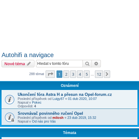
Autohifi a navigace
Hledat
Pokročilé hledání
Nové téma
Stránka
1
z
12
1
2
3
4
5
12
Další
288 témat
…
Oznámení
Ukončení fóra Astra H a přesun na Opel-forum.cz
Poslední příspěvek od
Luigy87
«
01 dub 2020, 10:07
Napsal v
Pokec
Odpovědi:
4
Srovnávač povinného ručení Opel
Poslední příspěvek od
milosh
«
23 dub 2019, 15:32
Napsal v
Od nás pro Vás
Témata