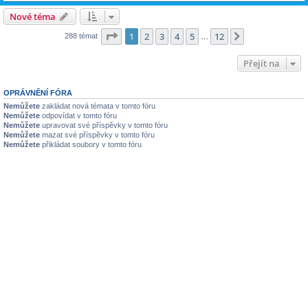
Nové téma
Stránka
1
z
12
1
2
3
4
5
12
Další
288 témat
…
Přejít na
OPRÁVNĚNÍ FÓRA
Nemůžete
zakládat nová témata v tomto fóru
Nemůžete
odpovídat v tomto fóru
Nemůžete
upravovat své příspěvky v tomto fóru
Nemůžete
mazat své příspěvky v tomto fóru
Nemůžete
přikládat soubory v tomto fóru