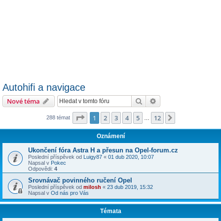
Autohifi a navigace
Hledat
Pokročilé hledání
Nové téma
Stránka
1
z
12
1
2
3
4
5
12
Další
288 témat
…
Oznámení
Ukončení fóra Astra H a přesun na Opel-forum.cz
Poslední příspěvek od
Luigy87
«
01 dub 2020, 10:07
Napsal v
Pokec
Odpovědi:
4
Srovnávač povinného ručení Opel
Poslední příspěvek od
milosh
«
23 dub 2019, 15:32
Napsal v
Od nás pro Vás
Témata