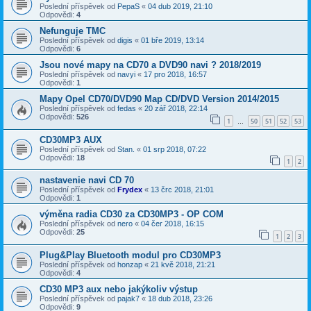
Poslední příspěvek od
PepaS
«
04 dub 2019, 21:10
Odpovědi:
4
Nefunguje TMC
Poslední příspěvek od
digis
«
01 bře 2019, 13:14
Odpovědi:
6
Jsou nové mapy na CD70 a DVD90 navi ? 2018/2019
Poslední příspěvek od
navyi
«
17 pro 2018, 16:57
Odpovědi:
1
Mapy Opel CD70/DVD90 Map CD/DVD Version 2014/2015
Poslední příspěvek od
fedas
«
20 zář 2018, 22:14
Odpovědi:
526
1
50
51
52
53
…
CD30MP3 AUX
Poslední příspěvek od
Stan.
«
01 srp 2018, 07:22
Odpovědi:
18
1
2
nastavenie navi CD 70
Poslední příspěvek od
Frydex
«
13 črc 2018, 21:01
Odpovědi:
1
výměna radia CD30 za CD30MP3 - OP COM
Poslední příspěvek od
nero
«
04 čer 2018, 16:15
Odpovědi:
25
1
2
3
Plug&Play Bluetooth modul pro CD30MP3
Poslední příspěvek od
honzap
«
21 kvě 2018, 21:21
Odpovědi:
4
CD30 MP3 aux nebo jakýkoliv výstup
Poslední příspěvek od
pajak7
«
18 dub 2018, 23:26
Odpovědi:
9