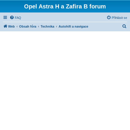
Opel Astra H a Zafira B forum
FAQ
Přihlásit se
H
Web
Obsah fóra
Technika
Autohifi a navigace
l
e
d
a
t