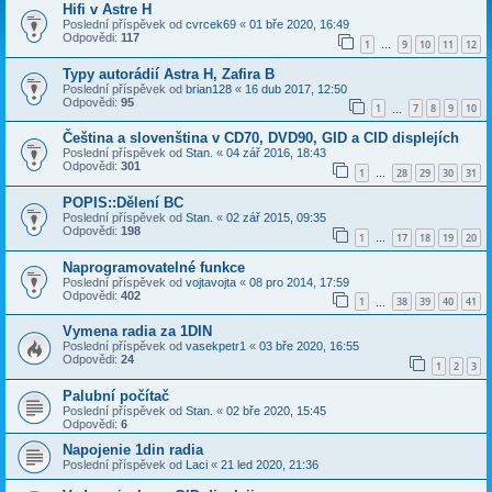
Hifi v Astre H
Poslední příspěvek od
cvrcek69
«
01 bře 2020, 16:49
Odpovědi:
117
1
9
10
11
12
…
Typy autorádií Astra H, Zafira B
Poslední příspěvek od
brian128
«
16 dub 2017, 12:50
Odpovědi:
95
1
7
8
9
10
…
Čeština a slovenština v CD70, DVD90, GID a CID displejích
Poslední příspěvek od
Stan.
«
04 zář 2016, 18:43
Odpovědi:
301
1
28
29
30
31
…
POPIS::Dělení BC
Poslední příspěvek od
Stan.
«
02 zář 2015, 09:35
Odpovědi:
198
1
17
18
19
20
…
Naprogramovatelné funkce
Poslední příspěvek od
vojtavojta
«
08 pro 2014, 17:59
Odpovědi:
402
1
38
39
40
41
…
Vymena radia za 1DIN
Poslední příspěvek od
vasekpetr1
«
03 bře 2020, 16:55
Odpovědi:
24
1
2
3
Palubní počítač
Poslední příspěvek od
Stan.
«
02 bře 2020, 15:45
Odpovědi:
6
Napojenie 1din radia
Poslední příspěvek od
Laci
«
21 led 2020, 21:36