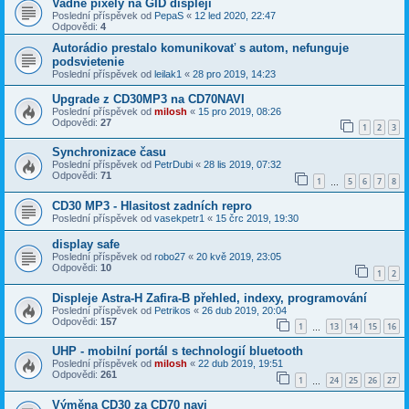
Vadne pixely na GID displeji
Poslední příspěvek od
PepaS
«
12 led 2020, 22:47
Odpovědi:
4
Autorádio prestalo komunikovať s autom, nefunguje
podsvietenie
Poslední příspěvek od
leilak1
«
28 pro 2019, 14:23
Upgrade z CD30MP3 na CD70NAVI
Poslední příspěvek od
milosh
«
15 pro 2019, 08:26
Odpovědi:
27
1
2
3
Synchronizace času
Poslední příspěvek od
PetrDubi
«
28 lis 2019, 07:32
Odpovědi:
71
1
5
6
7
8
…
CD30 MP3 - Hlasitost zadních repro
Poslední příspěvek od
vasekpetr1
«
15 črc 2019, 19:30
display safe
Poslední příspěvek od
robo27
«
20 kvě 2019, 23:05
Odpovědi:
10
1
2
Displeje Astra-H Zafira-B přehled, indexy, programování
Poslední příspěvek od
Petrikos
«
26 dub 2019, 20:04
Odpovědi:
157
1
13
14
15
16
…
UHP - mobilní portál s technologií bluetooth
Poslední příspěvek od
milosh
«
22 dub 2019, 19:51
Odpovědi:
261
1
24
25
26
27
…
Výměna CD30 za CD70 navi