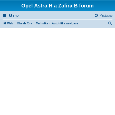
Opel Astra H a Zafira B forum
FAQ
Přihlásit se
H
Web
Obsah fóra
Technika
Autohifi a navigace
l
e
d
a
t