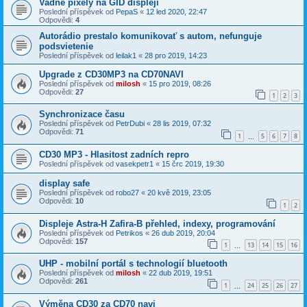
Vadne pixely na GID displeji
Poslední příspěvek od
PepaS
«
12 led 2020, 22:47
Odpovědi:
4
Autorádio prestalo komunikovať s autom, nefunguje
podsvietenie
Poslední příspěvek od
leilak1
«
28 pro 2019, 14:23
Upgrade z CD30MP3 na CD70NAVI
Poslední příspěvek od
milosh
«
15 pro 2019, 08:26
Odpovědi:
27
1
2
3
Synchronizace času
Poslední příspěvek od
PetrDubi
«
28 lis 2019, 07:32
Odpovědi:
71
1
5
6
7
8
…
CD30 MP3 - Hlasitost zadních repro
Poslední příspěvek od
vasekpetr1
«
15 črc 2019, 19:30
display safe
Poslední příspěvek od
robo27
«
20 kvě 2019, 23:05
Odpovědi:
10
1
2
Displeje Astra-H Zafira-B přehled, indexy, programování
Poslední příspěvek od
Petrikos
«
26 dub 2019, 20:04
Odpovědi:
157
1
13
14
15
16
…
UHP - mobilní portál s technologií bluetooth
Poslední příspěvek od
milosh
«
22 dub 2019, 19:51
Odpovědi:
261
1
24
25
26
27
…
Výměna CD30 za CD70 navi