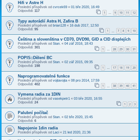
Hifi v Astre H
Poslední příspěvek od
cvrcek69
«
01 bře 2020, 16:49
Odpovědi:
117
1
9
10
11
12
…
Typy autorádií Astra H, Zafira B
Poslední příspěvek od
brian128
«
16 dub 2017, 12:50
Odpovědi:
95
1
7
8
9
10
…
Čeština a slovenština v CD70, DVD90, GID a CID displejích
Poslední příspěvek od
Stan.
«
04 zář 2016, 18:43
Odpovědi:
301
1
28
29
30
31
…
POPIS::Dělení BC
Poslední příspěvek od
Stan.
«
02 zář 2015, 09:35
Odpovědi:
198
1
17
18
19
20
…
Naprogramovatelné funkce
Poslední příspěvek od
vojtavojta
«
08 pro 2014, 17:59
Odpovědi:
402
1
38
39
40
41
…
Vymena radia za 1DIN
Poslední příspěvek od
vasekpetr1
«
03 bře 2020, 16:55
Odpovědi:
24
1
2
3
Palubní počítač
Poslední příspěvek od
Stan.
«
02 bře 2020, 15:45
Odpovědi:
6
Napojenie 1din radia
Poslední příspěvek od
Laci
«
21 led 2020, 21:36