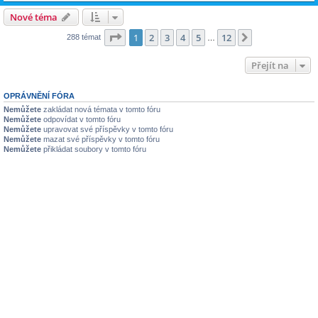
Nové téma
Stránka
1
z
12
1
2
3
4
5
12
Další
288 témat
…
Přejít na
OPRÁVNĚNÍ FÓRA
Nemůžete
zakládat nová témata v tomto fóru
Nemůžete
odpovídat v tomto fóru
Nemůžete
upravovat své příspěvky v tomto fóru
Nemůžete
mazat své příspěvky v tomto fóru
Nemůžete
přikládat soubory v tomto fóru