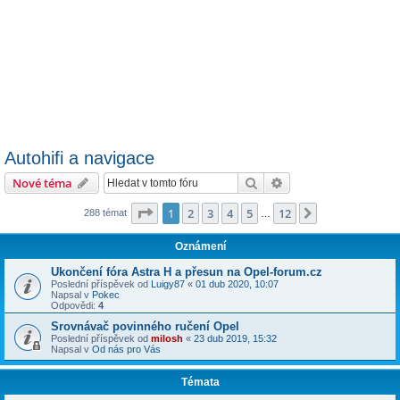
Autohifi a navigace
Hledat
Pokročilé hledání
Nové téma
Stránka
1
z
12
1
2
3
4
5
12
Další
288 témat
…
Oznámení
Ukončení fóra Astra H a přesun na Opel-forum.cz
Poslední příspěvek od
Luigy87
«
01 dub 2020, 10:07
Napsal v
Pokec
Odpovědi:
4
Srovnávač povinného ručení Opel
Poslední příspěvek od
milosh
«
23 dub 2019, 15:32
Napsal v
Od nás pro Vás
Témata