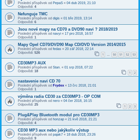
Poslední příspěvek od
PepaS
«
04 dub 2019, 21:10
Odpovědi:
4
Nefunguje TMC
Poslední příspěvek od
digis
«
01 bře 2019, 13:14
Odpovědi:
6
Jsou nové mapy na CD70 a DVD90 navi ? 2018/2019
Poslední příspěvek od
navyi
«
17 pro 2018, 16:57
Odpovědi:
1
Mapy Opel CD70/DVD90 Map CD/DVD Version 2014/2015
Poslední příspěvek od
fedas
«
20 zář 2018, 22:14
Odpovědi:
526
1
50
51
52
53
…
CD30MP3 AUX
Poslední příspěvek od
Stan.
«
01 srp 2018, 07:22
Odpovědi:
18
1
2
nastavenie navi CD 70
Poslední příspěvek od
Frydex
«
13 črc 2018, 21:01
Odpovědi:
1
výměna radia CD30 za CD30MP3 - OP COM
Poslední příspěvek od
nero
«
04 čer 2018, 16:15
Odpovědi:
25
1
2
3
Plug&Play Bluetooth modul pro CD30MP3
Poslední příspěvek od
honzap
«
21 kvě 2018, 21:21
Odpovědi:
4
CD30 MP3 aux nebo jakýkoliv výstup
Poslední příspěvek od
pajak7
«
18 dub 2018, 23:26
Odpovědi:
9