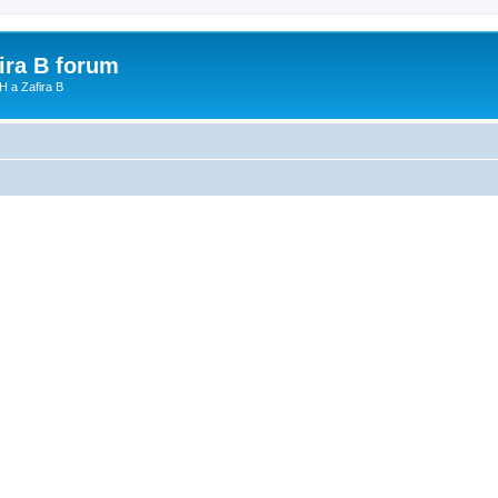
fira B forum
H a Zafira B