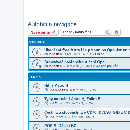
Autohifi a navigace
Hledat
Pokroč
Nové téma
OZNÁMENÍ
Ukončení fóra Astra H a přesun na Opel-forum.
od
milosh
»
31 bře 2020, 14:09
» v
Pokec
Srovnávač povinného ručení Opel
od
milosh
»
23 dub 2019, 15:32
» v
Od nás pro Vás
TÉMATA
Hifi v Astre H
od
milosh
»
04 kvě 2008, 12:35
Typy autorádií Astra H, Zafira B
od
Oton
»
26 čer 2009, 00:29
Čeština a slovenština v CD70, DVD90, GID a CID
od
PepaS
»
26 čer 2009, 08:23
POPIS::Dělení BC