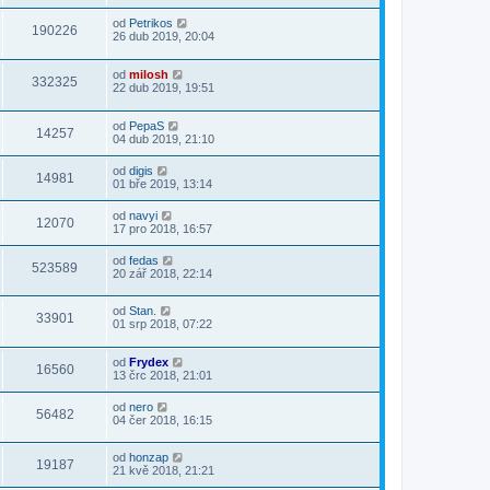
od
Petrikos
190226
26 dub 2019, 20:04
od
milosh
332325
22 dub 2019, 19:51
od
PepaS
14257
04 dub 2019, 21:10
od
digis
14981
01 bře 2019, 13:14
od
navyi
12070
17 pro 2018, 16:57
od
fedas
523589
20 zář 2018, 22:14
od
Stan.
33901
01 srp 2018, 07:22
od
Frydex
16560
13 črc 2018, 21:01
od
nero
56482
04 čer 2018, 16:15
od
honzap
19187
21 kvě 2018, 21:21