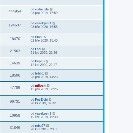
od
vojtavojta
444954
08 pro 2014, 17:59
od
vasekpetr1
194637
03 bře 2020, 16:55
od
Stan.
18470
02 bře 2020, 15:45
od
Laci
21563
21 led 2020, 21:36
od
PepaS
14639
12 led 2020, 22:47
od
leilak1
18506
28 pro 2019, 14:23
od
milosh
47789
15 pro 2019, 08:26
od
PetrDubi
96731
28 lis 2019, 07:32
od
vasekpetr1
10958
15 črc 2019, 19:30
od
robo27
31846
20 kvě 2019, 23:05