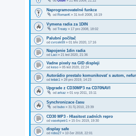
od
Oton
»
21 led 2009, 21:22
Naprogramovatelné funkce
od
RomanK
»
31 kvě 2008, 16:19
Vymena radia za 1DIN
od
Treaty
»
17 pro 2008, 18:02
Palubní počítač
od
cvrcek69
»
01 bře 2020, 17:16
Napojenie 1din radia
od
Laci
»
21 led 2020, 21:36
Vadne pixely na GID displeji
od
keso
»
05 led 2020, 22:24
Autorádio prestalo komunikovať s autom, nefu
od
leilak1
»
28 pro 2019, 14:23
Upgrade z CD30MP3 na CD70NAVI
od
arkaz
»
01 srp 2011, 15:11
Synchronizace času
od
bubo
»
31 říj 2010, 23:39
CD30 MP3 - Hlasitost zadních repro
od
vasekpetr1
»
15 črc 2019, 19:30
display safe
od
robo27
»
10 čer 2018, 22:01