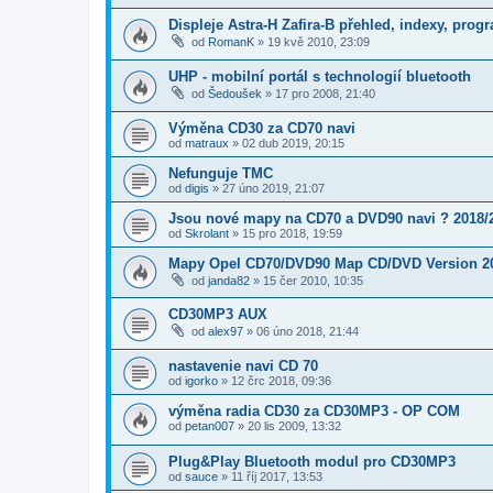
Displeje Astra-H Zafira-B přehled, indexy, prog
od
RomanK
»
19 kvě 2010, 23:09
UHP - mobilní portál s technologií bluetooth
od
Šedoušek
»
17 pro 2008, 21:40
Výměna CD30 za CD70 navi
od
matraux
»
02 dub 2019, 20:15
Nefunguje TMC
od
digis
»
27 úno 2019, 21:07
Jsou nové mapy na CD70 a DVD90 navi ? 2018/
od
Skrolant
»
15 pro 2018, 19:59
Mapy Opel CD70/DVD90 Map CD/DVD Version 2
od
janda82
»
15 čer 2010, 10:35
CD30MP3 AUX
od
alex97
»
06 úno 2018, 21:44
nastavenie navi CD 70
od
igorko
»
12 črc 2018, 09:36
výměna radia CD30 za CD30MP3 - OP COM
od
petan007
»
20 lis 2009, 13:32
Plug&Play Bluetooth modul pro CD30MP3
od
sauce
»
11 říj 2017, 13:53