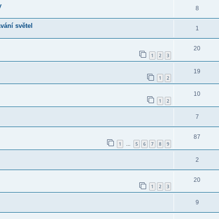
y
8
vání světel
1
20
1
2
3
19
1
2
10
1
2
7
87
1
5
6
7
8
9
…
2
20
1
2
3
9