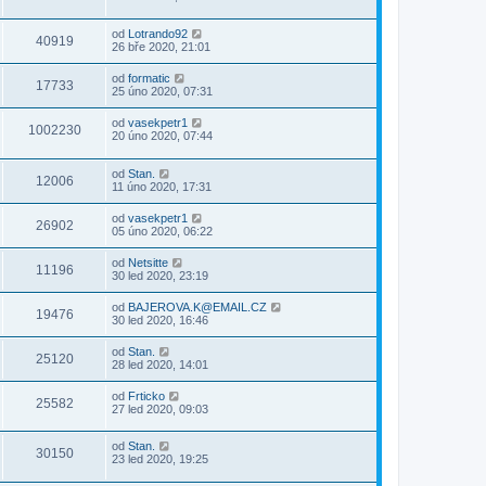
od
Lotrando92
40919
26 bře 2020, 21:01
od
formatic
17733
25 úno 2020, 07:31
od
vasekpetr1
1002230
20 úno 2020, 07:44
od
Stan.
12006
11 úno 2020, 17:31
od
vasekpetr1
26902
05 úno 2020, 06:22
od
Netsitte
11196
30 led 2020, 23:19
od
BAJEROVA.K@EMAIL.CZ
19476
30 led 2020, 16:46
od
Stan.
25120
28 led 2020, 14:01
od
Frticko
25582
27 led 2020, 09:03
od
Stan.
30150
23 led 2020, 19:25