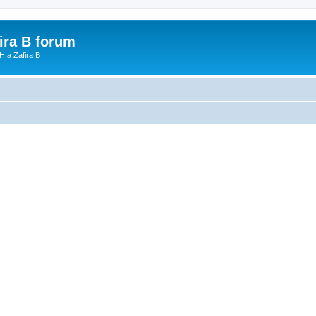
fira B forum
H a Zafira B