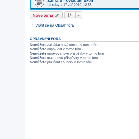
Zafira B - ovládání oken
od
rolay
»
17 zář 2019, 12:56
Nové téma
Vrátit se na Obsah fóra
OPRÁVNĚNÍ FÓRA
Nemůžete
zakládat nová témata v tomto fóru
Nemůžete
odpovídat v tomto fóru
Nemůžete
upravovat své příspěvky v tomto fóru
Nemůžete
mazat své příspěvky v tomto fóru
Nemůžete
přikládat soubory v tomto fóru