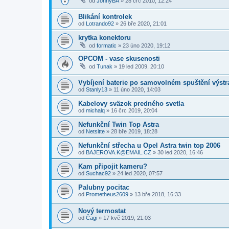
od
JohnyBA
»
28 črc 2010, 12:24
Blikání kontrolek
od
Lotrando92
»
26 bře 2020, 21:01
krytka konektoru
od
formatic
»
23 úno 2020, 19:12
OPCOM - vase skusenosti
od
Tunak
»
19 led 2009, 20:10
Vybíjení baterie po samovolném spuštění výstr
od
Stanly13
»
11 úno 2020, 14:03
Kabelovy sväzok predného svetla
od
michalq
»
16 črc 2019, 20:04
Nefunkční Twin Top Astra
od
Netsitte
»
28 bře 2019, 18:28
Nefunkční střecha u Opel Astra twin top 2006
od
BAJEROVA.K@EMAIL.CZ
»
30 led 2020, 16:46
Kam připojit kameru?
od
Suchac92
»
24 led 2020, 07:57
Palubny pocitac
od
Prometheus2609
»
13 bře 2018, 16:33
Nový termostat
od
Čagi
»
17 kvě 2019, 21:03