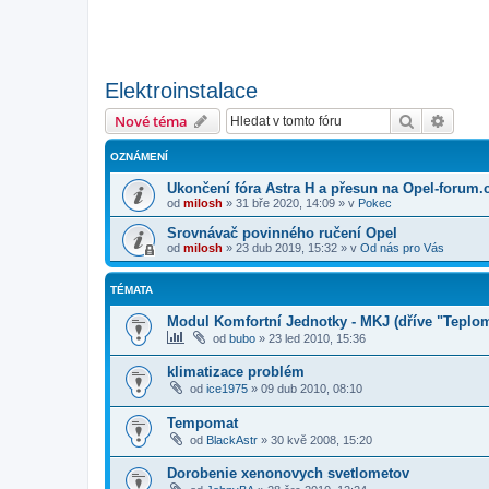
Elektroinstalace
Hledat
Pokroč
Nové téma
OZNÁMENÍ
Ukončení fóra Astra H a přesun na Opel-forum.
od
milosh
»
31 bře 2020, 14:09
» v
Pokec
Srovnávač povinného ručení Opel
od
milosh
»
23 dub 2019, 15:32
» v
Od nás pro Vás
TÉMATA
Modul Komfortní Jednotky - MKJ (dříve "Teplo
od
bubo
»
23 led 2010, 15:36
klimatizace problém
od
ice1975
»
09 dub 2010, 08:10
Tempomat
od
BlackAstr
»
30 kvě 2008, 15:20
Dorobenie xenonovych svetlometov