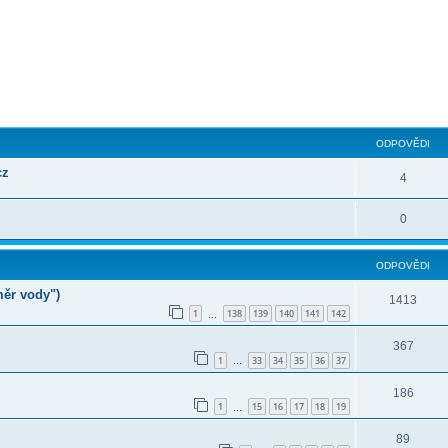
ilé hledání
ODPOVĚDI
cz
4
0
ODPOVĚDI
měr vody")
1413
1
138
139
140
141
142
…
367
1
33
34
35
36
37
…
186
1
15
16
17
18
19
…
89