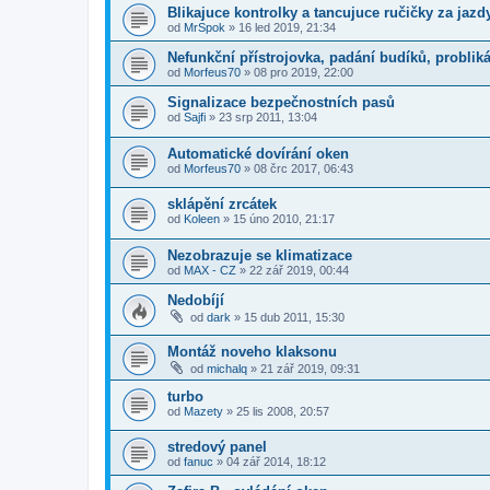
Blikajuce kontrolky a tancujuce ručičky za jazd
od
MrSpok
»
16 led 2019, 21:34
Nefunkční přístrojovka, padání budíků, probliká
od
Morfeus70
»
08 pro 2019, 22:00
Signalizace bezpečnostních pasů
od
Sajfi
»
23 srp 2011, 13:04
Automatické dovírání oken
od
Morfeus70
»
08 črc 2017, 06:43
sklápění zrcátek
od
Koleen
»
15 úno 2010, 21:17
Nezobrazuje se klimatizace
od
MAX - CZ
»
22 zář 2019, 00:44
Nedobíjí
od
dark
»
15 dub 2011, 15:30
Montáž noveho klaksonu
od
michalq
»
21 zář 2019, 09:31
turbo
od
Mazety
»
25 lis 2008, 20:57
stredový panel
od
fanuc
»
04 zář 2014, 18:12