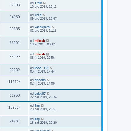
od
Trdlo
17103
16 pro 2019, 20:11
od
Jirk4
14069
09 pro 2019, 18:47
od
vasekpetr1
33885
02 pro 2019, 11:11
od
milosh
33901
10 lis 2019, 08:12
od
milosh
22356
06 říj 2019, 20:56
od
MAX - CZ
30232
05 říj 2019, 17:44
od
blazahb
113704
02 říj 2019, 14:09
od
Luigy87
11850
22 zář 2019, 22:34
od
iling
153624
20 zář 2019, 20:51
od
iling
24781
18 zář 2019, 20:20