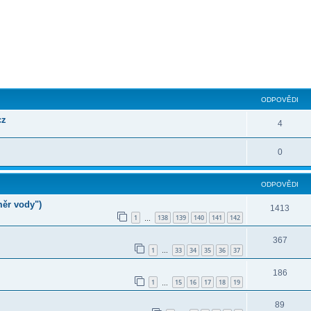
ilé hledání
ODPOVĚDI
cz
4
0
ODPOVĚDI
měr vody")
1413
1
138
139
140
141
142
…
367
1
33
34
35
36
37
…
186
1
15
16
17
18
19
…
89