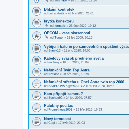
od
JohnyBA
»
28 črc 2010, 12:24
Blikání kontrolek
od
Lotrando92
»
26 bře 2020, 21:01
krytka konektoru
od
formatic
»
23 úno 2020, 19:12
OPCOM - vase skusenosti
od
Tunak
»
19 led 2009, 20:10
Vybíjení baterie po samovolném spuštění výstr
od
Stanly13
»
11 úno 2020, 14:03
Kabelovy sväzok predného svetla
od
michalq
»
16 črc 2019, 20:04
Nefunkční Twin Top Astra
od
Netsitte
»
28 bře 2019, 18:28
Nefunkční střecha u Opel Astra twin top 2006
od
BAJEROVA.K@EMAIL.CZ
»
30 led 2020, 16:46
Kam připojit kameru?
od
Suchac92
»
24 led 2020, 07:57
Palubny pocitac
od
Prometheus2609
»
13 bře 2018, 16:33
Nový termostat
od
Čagi
»
17 kvě 2019, 21:03