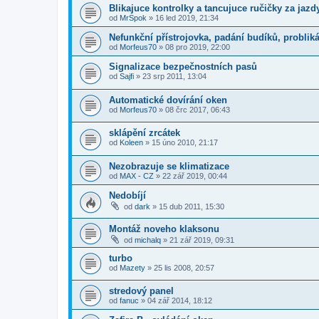
Blikajuce kontrolky a tancujuce ručičky za jazd
od
MrSpok
»
16 led 2019, 21:34
Nefunkční přístrojovka, padání budíků, probliká
od
Morfeus70
»
08 pro 2019, 22:00
Signalizace bezpečnostních pasů
od
Sajfi
»
23 srp 2011, 13:04
Automatické dovírání oken
od
Morfeus70
»
08 črc 2017, 06:43
sklápění zrcátek
od
Koleen
»
15 úno 2010, 21:17
Nezobrazuje se klimatizace
od
MAX - CZ
»
22 zář 2019, 00:44
Nedobíjí
od
dark
»
15 dub 2011, 15:30
Montáž noveho klaksonu
od
michalq
»
21 zář 2019, 09:31
turbo
od
Mazety
»
25 lis 2008, 20:57
stredový panel
od
fanuc
»
04 zář 2014, 18:12