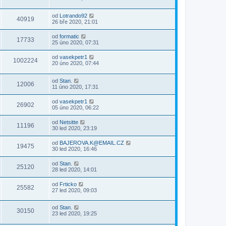
od
Lotrando92
40919
26 bře 2020, 21:01
od
formatic
17733
25 úno 2020, 07:31
od
vasekpetr1
1002224
20 úno 2020, 07:44
od
Stan.
12006
11 úno 2020, 17:31
od
vasekpetr1
26902
05 úno 2020, 06:22
od
Netsitte
11196
30 led 2020, 23:19
od
BAJEROVA.K@EMAIL.CZ
19475
30 led 2020, 16:46
od
Stan.
25120
28 led 2020, 14:01
od
Frticko
25582
27 led 2020, 09:03
od
Stan.
30150
23 led 2020, 19:25