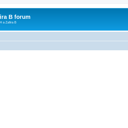
fira B forum
H a Zafira B