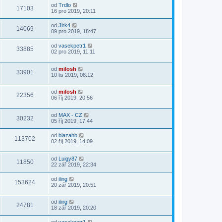
od
Trdlo
17103
16 pro 2019, 20:11
od
Jirk4
14069
09 pro 2019, 18:47
od
vasekpetr1
33885
02 pro 2019, 11:11
od
milosh
33901
10 lis 2019, 08:12
od
milosh
22356
06 říj 2019, 20:56
od
MAX - CZ
30232
05 říj 2019, 17:44
od
blazahb
113702
02 říj 2019, 14:09
od
Luigy87
11850
22 zář 2019, 22:34
od
iling
153624
20 zář 2019, 20:51
od
iling
24781
18 zář 2019, 20:20