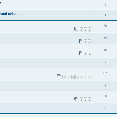
y
8
vání světel
1
20
1
2
3
19
1
2
10
1
2
7
87
1
5
6
7
8
9
…
2
20
1
2
3
9