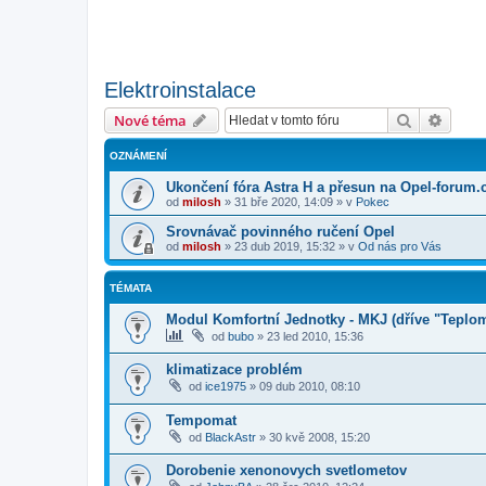
Elektroinstalace
Hledat
Pokroč
Nové téma
OZNÁMENÍ
Ukončení fóra Astra H a přesun na Opel-forum.
od
milosh
»
31 bře 2020, 14:09
» v
Pokec
Srovnávač povinného ručení Opel
od
milosh
»
23 dub 2019, 15:32
» v
Od nás pro Vás
TÉMATA
Modul Komfortní Jednotky - MKJ (dříve "Teplo
od
bubo
»
23 led 2010, 15:36
klimatizace problém
od
ice1975
»
09 dub 2010, 08:10
Tempomat
od
BlackAstr
»
30 kvě 2008, 15:20
Dorobenie xenonovych svetlometov