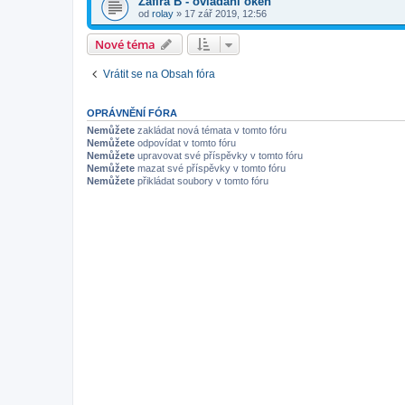
Zafira B - ovládání oken
od
rolay
»
17 zář 2019, 12:56
Nové téma
Vrátit se na Obsah fóra
OPRÁVNĚNÍ FÓRA
Nemůžete
zakládat nová témata v tomto fóru
Nemůžete
odpovídat v tomto fóru
Nemůžete
upravovat své příspěvky v tomto fóru
Nemůžete
mazat své příspěvky v tomto fóru
Nemůžete
přikládat soubory v tomto fóru