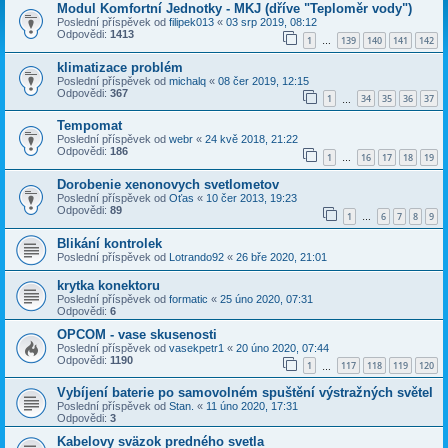
Modul Komfortní Jednotky - MKJ (dříve "Teploměr vody")
Poslední příspěvek od
filipek013
«
03 srp 2019, 08:12
Odpovědi:
1413
1
139
140
141
142
…
klimatizace problém
Poslední příspěvek od
michalq
«
08 čer 2019, 12:15
Odpovědi:
367
1
34
35
36
37
…
Tempomat
Poslední příspěvek od
webr
«
24 kvě 2018, 21:22
Odpovědi:
186
1
16
17
18
19
…
Dorobenie xenonovych svetlometov
Poslední příspěvek od
Oťas
«
10 čer 2013, 19:23
Odpovědi:
89
1
6
7
8
9
…
Blikání kontrolek
Poslední příspěvek od
Lotrando92
«
26 bře 2020, 21:01
krytka konektoru
Poslední příspěvek od
formatic
«
25 úno 2020, 07:31
Odpovědi:
6
OPCOM - vase skusenosti
Poslední příspěvek od
vasekpetr1
«
20 úno 2020, 07:44
Odpovědi:
1190
1
117
118
119
120
…
Vybíjení baterie po samovolném spuštění výstražných světel
Poslední příspěvek od
Stan.
«
11 úno 2020, 17:31
Odpovědi:
3
Kabelovy sväzok predného svetla