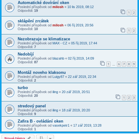
Automatické dovírání oken
Poslední příspěvek od
milosh
«
10 lis 2019, 08:12
Odpovědi:
19
1
2
sklápění zrcátek
Poslední příspěvek od
milosh
«
06 říj 2019, 20:56
Odpovědi:
10
1
2
Nezobrazuje se klimatizace
Poslední příspěvek od
MAX - CZ
«
05 říj 2019, 17:44
Odpovědi:
7
Nedobíjí
Poslední příspěvek od
blazahb
«
02 říj 2019, 14:09
Odpovědi:
87
1
6
7
8
9
…
Montáž noveho klaksonu
Poslední příspěvek od
Luigy87
«
22 zář 2019, 22:34
Odpovědi:
2
turbo
Poslední příspěvek od
iling
«
20 zář 2019, 20:51
Odpovědi:
20
1
2
3
stredový panel
Poslední příspěvek od
iling
«
18 zář 2019, 20:20
Odpovědi:
9
Zafira B - ovládání oken
Poslední příspěvek od
vasekpetr1
«
17 zář 2019, 13:28
Odpovědi:
1
Nové téma