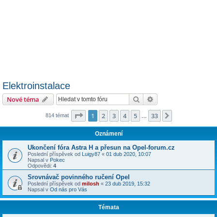
Elektroinstalace
Hledat
Pokročilé hledání
Nové téma
Stránka
1
z
33
1
2
3
4
5
33
Další
814 témat
…
Oznámení
Ukončení fóra Astra H a přesun na Opel-forum.cz
Poslední příspěvek od
Luigy87
«
01 dub 2020, 10:07
Napsal v
Pokec
Odpovědi:
4
Srovnávač povinného ručení Opel
Poslední příspěvek od
milosh
«
23 dub 2019, 15:32
Napsal v
Od nás pro Vás
Témata