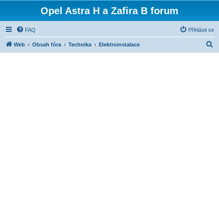
Opel Astra H a Zafira B forum
FAQ
Přihlásit se
H
Web
Obsah fóra
Technika
Elektroinstalace
l
e
d
a
t