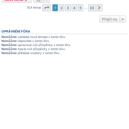
Stránka
1
z
33
1
2
3
4
5
33
Další
814 témat
…
Přejít na
OPRÁVNĚNÍ FÓRA
Nemůžete
zakládat nová témata v tomto fóru
Nemůžete
odpovídat v tomto fóru
Nemůžete
upravovat své příspěvky v tomto fóru
Nemůžete
mazat své příspěvky v tomto fóru
Nemůžete
přikládat soubory v tomto fóru