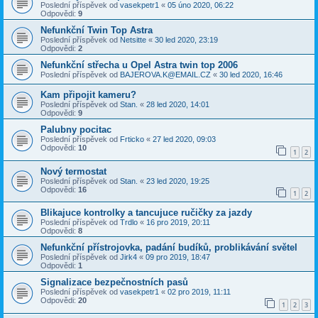
Poslední příspěvek od
vasekpetr1
«
05 úno 2020, 06:22
Odpovědi:
9
Nefunkční Twin Top Astra
Poslední příspěvek od
Netsitte
«
30 led 2020, 23:19
Odpovědi:
2
Nefunkční střecha u Opel Astra twin top 2006
Poslední příspěvek od
BAJEROVA.K@EMAIL.CZ
«
30 led 2020, 16:46
Kam připojit kameru?
Poslední příspěvek od
Stan.
«
28 led 2020, 14:01
Odpovědi:
9
Palubny pocitac
Poslední příspěvek od
Frticko
«
27 led 2020, 09:03
Odpovědi:
10
1
2
Nový termostat
Poslední příspěvek od
Stan.
«
23 led 2020, 19:25
Odpovědi:
16
1
2
Blikajuce kontrolky a tancujuce ručičky za jazdy
Poslední příspěvek od
Trdlo
«
16 pro 2019, 20:11
Odpovědi:
8
Nefunkční přístrojovka, padání budíků, problikávání světel
Poslední příspěvek od
Jirk4
«
09 pro 2019, 18:47
Odpovědi:
1
Signalizace bezpečnostních pasů
Poslední příspěvek od
vasekpetr1
«
02 pro 2019, 11:11
Odpovědi:
20
1
2
3