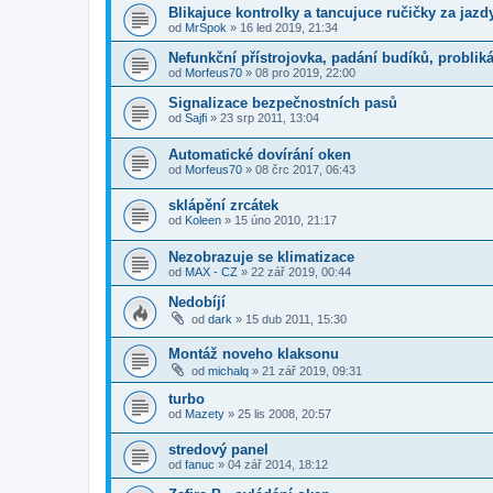
Blikajuce kontrolky a tancujuce ručičky za jazd
od
MrSpok
»
16 led 2019, 21:34
Nefunkční přístrojovka, padání budíků, probliká
od
Morfeus70
»
08 pro 2019, 22:00
Signalizace bezpečnostních pasů
od
Sajfi
»
23 srp 2011, 13:04
Automatické dovírání oken
od
Morfeus70
»
08 črc 2017, 06:43
sklápění zrcátek
od
Koleen
»
15 úno 2010, 21:17
Nezobrazuje se klimatizace
od
MAX - CZ
»
22 zář 2019, 00:44
Nedobíjí
od
dark
»
15 dub 2011, 15:30
Montáž noveho klaksonu
od
michalq
»
21 zář 2019, 09:31
turbo
od
Mazety
»
25 lis 2008, 20:57
stredový panel
od
fanuc
»
04 zář 2014, 18:12