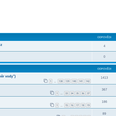
ilé hledání
ODPOVĚDI
cz
4
0
ODPOVĚDI
měr vody")
1413
1
138
139
140
141
142
…
367
1
33
34
35
36
37
…
186
1
15
16
17
18
19
…
89