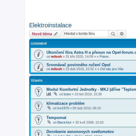
Elektroinstalace
Hledat
Pokroč
Nové téma
OZNÁMENÍ
Ukončení fóra Astra H a přesun na Opel-forum.
od
milosh
»
31 bře 2020, 14:09
» v
Pokec
Srovnávač povinného ručení Opel
od
milosh
»
23 dub 2019, 15:32
» v
Od nás pro Vás
TÉMATA
Modul Komfortní Jednotky - MKJ (dříve "Teplo
od
bubo
»
23 led 2010, 15:36
klimatizace problém
od
ice1975
»
09 dub 2010, 08:10
Tempomat
od
BlackAstr
»
30 kvě 2008, 15:20
Dorobenie xenonovych svetlometov