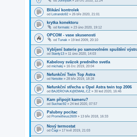
od
JohnyBA
»
28 črc 2010, 12:24
Blikání kontrolek
od
Lotrando92
»
26 bře 2020, 21:01
krytka konektoru
od
formatic
»
23 úno 2020, 19:12
OPCOM - vase skusenosti
od
Tunak
»
19 led 2009, 20:10
Vybíjení baterie po samovolném spuštění výstr
od
Stanly13
»
11 úno 2020, 14:03
Kabelovy sväzok predného svetla
od
michalq
»
16 črc 2019, 20:04
Nefunkční Twin Top Astra
od
Netsitte
»
28 bře 2019, 18:28
Nefunkční střecha u Opel Astra twin top 2006
od
BAJEROVA.K@EMAIL.CZ
»
30 led 2020, 16:46
Kam připojit kameru?
od
Suchac92
»
24 led 2020, 07:57
Palubny pocitac
od
Prometheus2609
»
13 bře 2018, 16:33
Nový termostat
od
Čagi
»
17 kvě 2019, 21:03