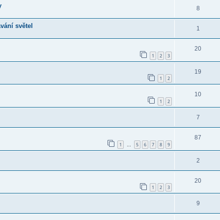
y
8
vání světel
1
20
1
2
3
19
1
2
10
1
2
7
87
1
5
6
7
8
9
…
2
20
1
2
3
9