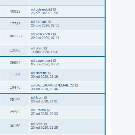
od
Lotrando92
40919
26 bře 2020, 21:01
od
formatic
17733
25 úno 2020, 07:31
od
vasekpetr1
1002227
20 úno 2020, 07:44
od
Stan.
12006
11 úno 2020, 17:31
od
vasekpetr1
26902
05 úno 2020, 06:22
od
Netsitte
11196
30 led 2020, 23:19
od
BAJEROVA.K@EMAIL.CZ
19476
30 led 2020, 16:46
od
Stan.
25120
28 led 2020, 14:01
od
Frticko
25582
27 led 2020, 09:03
od
Stan.
30150
23 led 2020, 19:25