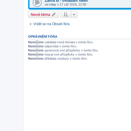
Zafira B - ovládání oken
od
rolay
»
17 zář 2019, 12:56
Nové téma
Vrátit se na Obsah fóra
OPRÁVNĚNÍ FÓRA
Nemůžete
zakládat nová témata v tomto fóru
Nemůžete
odpovídat v tomto fóru
Nemůžete
upravovat své příspěvky v tomto fóru
Nemůžete
mazat své příspěvky v tomto fóru
Nemůžete
přikládat soubory v tomto fóru