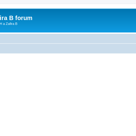
fira B forum
H a Zafira B