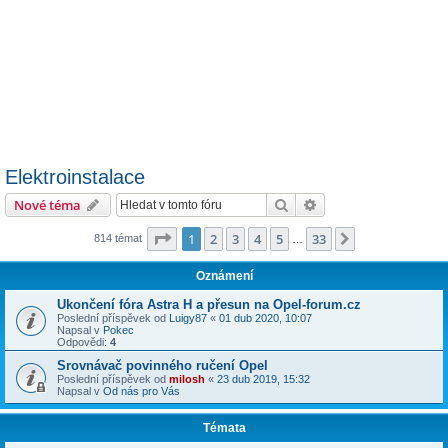
Elektroinstalace
Hledat
Pokročilé hledání
Nové téma
Stránka
1
z
33
1
2
3
4
5
33
Další
814 témat
…
Oznámení
Ukončení fóra Astra H a přesun na Opel-forum.cz
Poslední příspěvek od
Luigy87
«
01 dub 2020, 10:07
Napsal v
Pokec
Odpovědi:
4
Srovnávač povinného ručení Opel
Poslední příspěvek od
milosh
«
23 dub 2019, 15:32
Napsal v
Od nás pro Vás
Témata