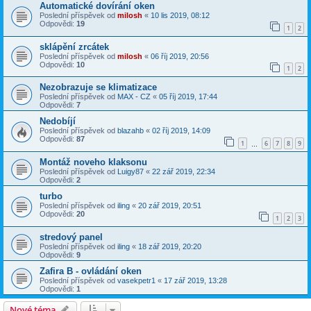
Automatické dovírání oken
Poslední příspěvek od
milosh
«
10 lis 2019, 08:12
Odpovědi:
19
1
2
sklápění zrcátek
Poslední příspěvek od
milosh
«
06 říj 2019, 20:56
Odpovědi:
10
1
2
Nezobrazuje se klimatizace
Poslední příspěvek od
MAX - CZ
«
05 říj 2019, 17:44
Odpovědi:
7
Nedobíjí
Poslední příspěvek od
blazahb
«
02 říj 2019, 14:09
Odpovědi:
87
1
6
7
8
9
…
Montáž noveho klaksonu
Poslední příspěvek od
Luigy87
«
22 zář 2019, 22:34
Odpovědi:
2
turbo
Poslední příspěvek od
iling
«
20 zář 2019, 20:51
Odpovědi:
20
1
2
3
stredový panel
Poslední příspěvek od
iling
«
18 zář 2019, 20:20
Odpovědi:
9
Zafira B - ovládání oken
Poslední příspěvek od
vasekpetr1
«
17 zář 2019, 13:28
Odpovědi:
1
Nové téma