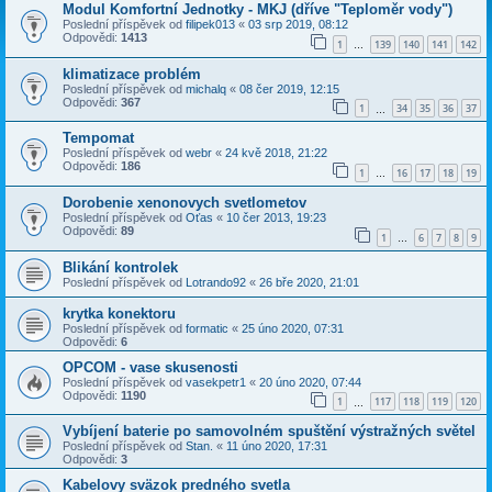
Modul Komfortní Jednotky - MKJ (dříve "Teploměr vody")
Poslední příspěvek od
filipek013
«
03 srp 2019, 08:12
Odpovědi:
1413
1
139
140
141
142
…
klimatizace problém
Poslední příspěvek od
michalq
«
08 čer 2019, 12:15
Odpovědi:
367
1
34
35
36
37
…
Tempomat
Poslední příspěvek od
webr
«
24 kvě 2018, 21:22
Odpovědi:
186
1
16
17
18
19
…
Dorobenie xenonovych svetlometov
Poslední příspěvek od
Oťas
«
10 čer 2013, 19:23
Odpovědi:
89
1
6
7
8
9
…
Blikání kontrolek
Poslední příspěvek od
Lotrando92
«
26 bře 2020, 21:01
krytka konektoru
Poslední příspěvek od
formatic
«
25 úno 2020, 07:31
Odpovědi:
6
OPCOM - vase skusenosti
Poslední příspěvek od
vasekpetr1
«
20 úno 2020, 07:44
Odpovědi:
1190
1
117
118
119
120
…
Vybíjení baterie po samovolném spuštění výstražných světel
Poslední příspěvek od
Stan.
«
11 úno 2020, 17:31
Odpovědi:
3
Kabelovy sväzok predného svetla