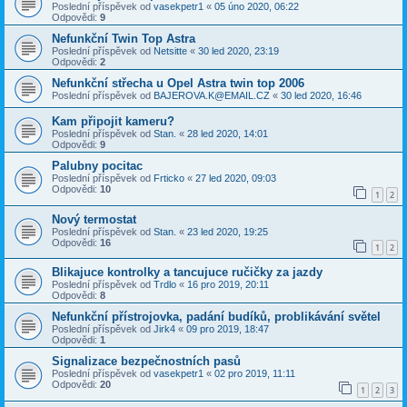
Poslední příspěvek od
vasekpetr1
«
05 úno 2020, 06:22
Odpovědi:
9
Nefunkční Twin Top Astra
Poslední příspěvek od
Netsitte
«
30 led 2020, 23:19
Odpovědi:
2
Nefunkční střecha u Opel Astra twin top 2006
Poslední příspěvek od
BAJEROVA.K@EMAIL.CZ
«
30 led 2020, 16:46
Kam připojit kameru?
Poslední příspěvek od
Stan.
«
28 led 2020, 14:01
Odpovědi:
9
Palubny pocitac
Poslední příspěvek od
Frticko
«
27 led 2020, 09:03
Odpovědi:
10
1
2
Nový termostat
Poslední příspěvek od
Stan.
«
23 led 2020, 19:25
Odpovědi:
16
1
2
Blikajuce kontrolky a tancujuce ručičky za jazdy
Poslední příspěvek od
Trdlo
«
16 pro 2019, 20:11
Odpovědi:
8
Nefunkční přístrojovka, padání budíků, problikávání světel
Poslední příspěvek od
Jirk4
«
09 pro 2019, 18:47
Odpovědi:
1
Signalizace bezpečnostních pasů
Poslední příspěvek od
vasekpetr1
«
02 pro 2019, 11:11
Odpovědi:
20
1
2
3