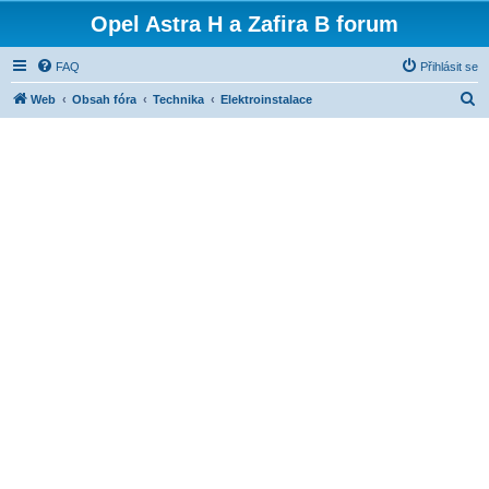
Opel Astra H a Zafira B forum
FAQ
Přihlásit se
H
Web
Obsah fóra
Technika
Elektroinstalace
l
e
d
a
t