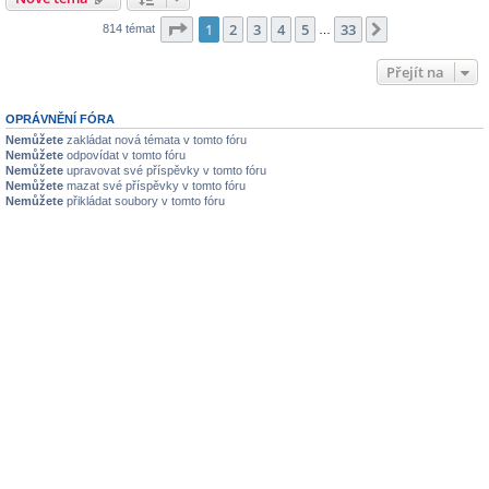
Stránka
1
z
33
1
2
3
4
5
33
Další
814 témat
…
Přejít na
OPRÁVNĚNÍ FÓRA
Nemůžete
zakládat nová témata v tomto fóru
Nemůžete
odpovídat v tomto fóru
Nemůžete
upravovat své příspěvky v tomto fóru
Nemůžete
mazat své příspěvky v tomto fóru
Nemůžete
přikládat soubory v tomto fóru