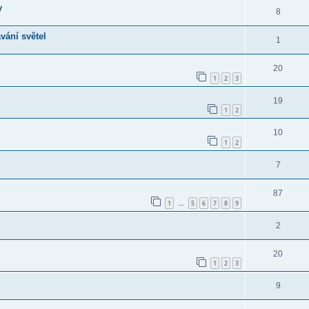
y
8
vání světel
1
20
1
2
3
19
1
2
10
1
2
7
87
1
5
6
7
8
9
…
2
20
1
2
3
9