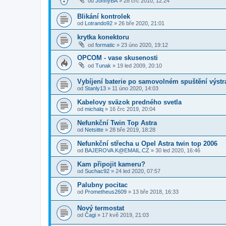
od
JohnyBA
»
28 črc 2010, 12:24
Blikání kontrolek
od
Lotrando92
»
26 bře 2020, 21:01
krytka konektoru
od
formatic
»
23 úno 2020, 19:12
OPCOM - vase skusenosti
od
Tunak
»
19 led 2009, 20:10
Vybíjení baterie po samovolném spuštění výstr
od
Stanly13
»
11 úno 2020, 14:03
Kabelovy sväzok predného svetla
od
michalq
»
16 črc 2019, 20:04
Nefunkční Twin Top Astra
od
Netsitte
»
28 bře 2019, 18:28
Nefunkční střecha u Opel Astra twin top 2006
od
BAJEROVA.K@EMAIL.CZ
»
30 led 2020, 16:46
Kam připojit kameru?
od
Suchac92
»
24 led 2020, 07:57
Palubny pocitac
od
Prometheus2609
»
13 bře 2018, 16:33
Nový termostat
od
Čagi
»
17 kvě 2019, 21:03