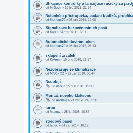
Blikajuce kontrolky a tancujuce ručičky za jazd
od
MrSpok
»
16 led 2019, 21:34
Nefunkční přístrojovka, padání budíků, probliká
od
Morfeus70
»
08 pro 2019, 22:00
Signalizace bezpečnostních pasů
od
Sajfi
»
23 srp 2011, 13:04
Automatické dovírání oken
od
Morfeus70
»
08 črc 2017, 06:43
sklápění zrcátek
od
Koleen
»
15 úno 2010, 21:17
Nezobrazuje se klimatizace
od
MAX - CZ
»
22 zář 2019, 00:44
Nedobíjí
od
dark
»
15 dub 2011, 15:30
Montáž noveho klaksonu
od
michalq
»
21 zář 2019, 09:31
turbo
od
Mazety
»
25 lis 2008, 20:57
stredový panel
od
fanuc
»
04 zář 2014, 18:12