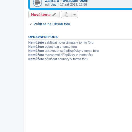
Zafira B - ovládání oken
od
rolay
»
17 zář 2019, 12:56
Nové téma
Vrátit se na Obsah fóra
OPRÁVNĚNÍ FÓRA
Nemůžete
zakládat nová témata v tomto fóru
Nemůžete
odpovídat v tomto fóru
Nemůžete
upravovat své příspěvky v tomto fóru
Nemůžete
mazat své příspěvky v tomto fóru
Nemůžete
přikládat soubory v tomto fóru