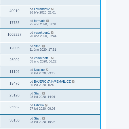
od
Lotrando92
40919
26 bře 2020, 21:01
od
formatic
17733
25 úno 2020, 07:31
od
vasekpetr1
1002227
20 úno 2020, 07:44
od
Stan.
12006
11 úno 2020, 17:31
od
vasekpetr1
26902
05 úno 2020, 06:22
od
Netsitte
11196
30 led 2020, 23:19
od
BAJEROVA.K@EMAIL.CZ
19476
30 led 2020, 16:46
od
Stan.
25120
28 led 2020, 14:01
od
Frticko
25582
27 led 2020, 09:03
od
Stan.
30150
23 led 2020, 19:25