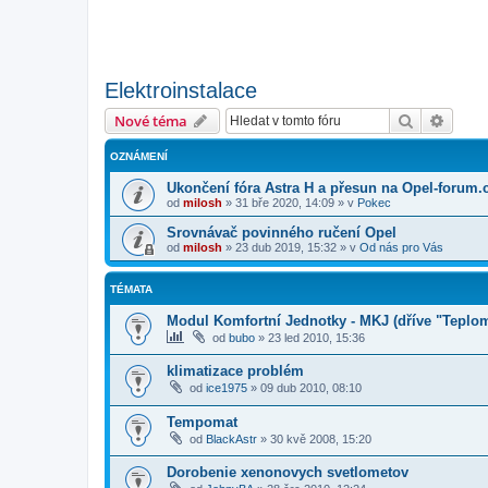
Elektroinstalace
Hledat
Pokroč
Nové téma
OZNÁMENÍ
Ukončení fóra Astra H a přesun na Opel-forum.
od
milosh
»
31 bře 2020, 14:09
» v
Pokec
Srovnávač povinného ručení Opel
od
milosh
»
23 dub 2019, 15:32
» v
Od nás pro Vás
TÉMATA
Modul Komfortní Jednotky - MKJ (dříve "Teplo
od
bubo
»
23 led 2010, 15:36
klimatizace problém
od
ice1975
»
09 dub 2010, 08:10
Tempomat
od
BlackAstr
»
30 kvě 2008, 15:20
Dorobenie xenonovych svetlometov