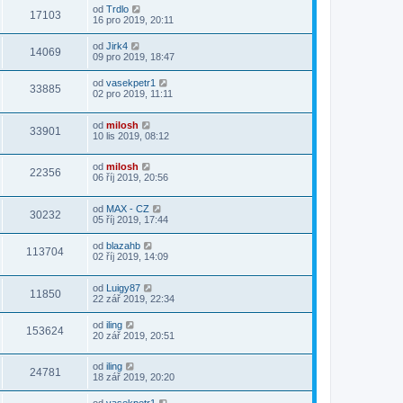
od
Trdlo
17103
16 pro 2019, 20:11
od
Jirk4
14069
09 pro 2019, 18:47
od
vasekpetr1
33885
02 pro 2019, 11:11
od
milosh
33901
10 lis 2019, 08:12
od
milosh
22356
06 říj 2019, 20:56
od
MAX - CZ
30232
05 říj 2019, 17:44
od
blazahb
113704
02 říj 2019, 14:09
od
Luigy87
11850
22 zář 2019, 22:34
od
iling
153624
20 zář 2019, 20:51
od
iling
24781
18 zář 2019, 20:20