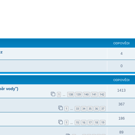
ilé hledání
ODPOVĚDI
cz
4
0
ODPOVĚDI
měr vody")
1413
1
138
139
140
141
142
…
367
1
33
34
35
36
37
…
186
1
15
16
17
18
19
…
89