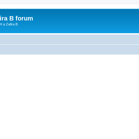
fira B forum
H a Zafira B