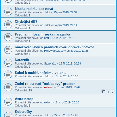
Odpovědi:
2
klapka recirkulace nová
Poslední příspěvek od
Jirk4
«
25 pro 2019, 22:39
Odpovědi:
1
Chybějící díl?
Poslední příspěvek od
Jirk4
«
04 pro 2019, 21:14
Odpovědi:
1
Predna hmlova mriezka naraznika
Poslední příspěvek od
noff
«
13 lis 2019, 14:13
Odpovědi:
4
omezovac levych prednich dveri oprava?hotovo!
Poslední příspěvek od
Hollywood2010
«
05 lis 2019, 11:28
Odpovědi:
5
Naraznik
Poslední příspěvek od
Stupka11
«
13 říj 2019, 20:39
Odpovědi:
2
Kabel k multifunkčnímu volantu
Poslední příspěvek od
Jakuf
«
13 zář 2019, 13:16
Zadni roleta nad "nakladovy" prostor
Poslední příspěvek od
milosh
«
01 zář 2019, 15:47
Odpovědi:
19
1
2
Astra netopí
Poslední příspěvek od
exford
«
24 srp 2019, 23:18
Odpovědi:
8
Koberečky
Poslední příspěvek od
Jakuf
«
22 srp 2019, 12:26