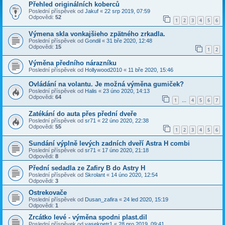
Přehled originálních koberců
Poslední příspěvek od
Jakuf
«
22 srp 2019, 07:59
Odpovědi:
52
1
2
3
4
5
6
Výmena skla vonkajšieho zpätného zrkadla.
Poslední příspěvek od
Gondil
«
31 bře 2020, 12:48
Odpovědi:
15
1
2
Výměna předního nárazníku
Poslední příspěvek od
Hollywood2010
«
11 bře 2020, 15:46
Ovládání na volantu. Je možná výměna gumiček?
Poslední příspěvek od
Halis
«
23 úno 2020, 14:13
Odpovědi:
64
1
4
5
6
7
…
Zatékání do auta přes přední dveře
Poslední příspěvek od
sr71
«
22 úno 2020, 22:38
Odpovědi:
55
1
2
3
4
5
6
Sundání výplně levých zadních dveří Astra H combi
Poslední příspěvek od
sr71
«
17 úno 2020, 21:18
Odpovědi:
8
Přední sedadla ze Zafiry B do Astry H
Poslední příspěvek od
Skrolant
«
14 úno 2020, 12:54
Odpovědi:
3
Ostrekovače
Poslední příspěvek od
Dusan_zafira
«
24 led 2020, 15:19
Odpovědi:
1
Zrcátko levé - výměna spodni plast.dil
Poslední příspěvek od
vasekpetr1
«
28 pro 2019, 09:41