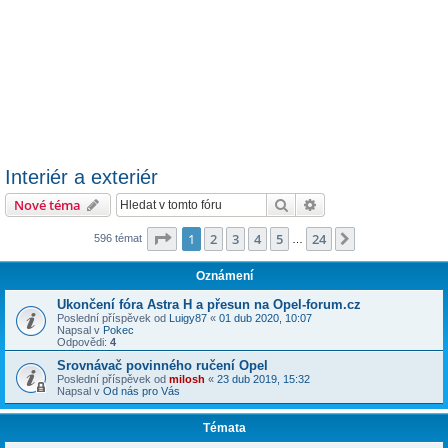
Interiér a exteriér
Hledat
Pokročilé hledání
Nové téma
Stránka
1
z
24
1
2
3
4
5
24
Další
596 témat
…
Oznámení
Ukončení fóra Astra H a přesun na Opel-forum.cz
Poslední příspěvek od
Luigy87
«
01 dub 2020, 10:07
Napsal v
Pokec
Odpovědi:
4
Srovnávač povinného ručení Opel
Poslední příspěvek od
milosh
«
23 dub 2019, 15:32
Napsal v
Od nás pro Vás
Témata