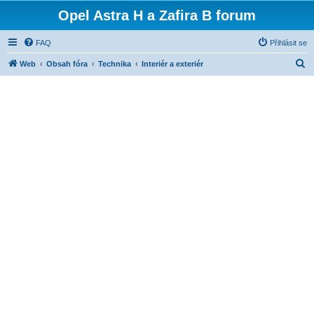
Opel Astra H a Zafira B forum
FAQ
Přihlásit se
H
Web
Obsah fóra
Technika
Interiér a exteriér
l
e
d
a
t