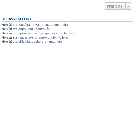
Přejít na
OPRÁVNĚNÍ FÓRA
Nemůžete
zakládat nová témata v tomto fóru
Nemůžete
odpovídat v tomto fóru
Nemůžete
upravovat své příspěvky v tomto fóru
Nemůžete
mazat své příspěvky v tomto fóru
Nemůžete
přikládat soubory v tomto fóru