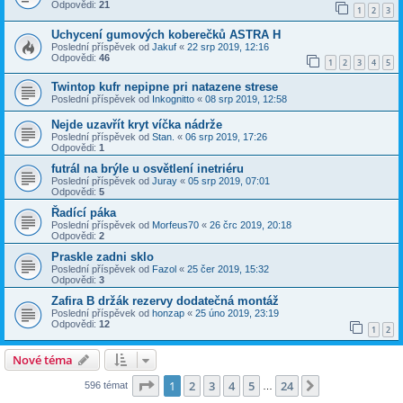
Odpovědi:
21
1
2
3
Uchycení gumových koberečků ASTRA H
Poslední příspěvek od
Jakuf
«
22 srp 2019, 12:16
Odpovědi:
46
1
2
3
4
5
Twintop kufr nepipne pri natazene strese
Poslední příspěvek od
Inkognitto
«
08 srp 2019, 12:58
Nejde uzavřít kryt víčka nádrže
Poslední příspěvek od
Stan.
«
06 srp 2019, 17:26
Odpovědi:
1
futrál na brýle u osvětlení inetriéru
Poslední příspěvek od
Juray
«
05 srp 2019, 07:01
Odpovědi:
5
Řadící páka
Poslední příspěvek od
Morfeus70
«
26 črc 2019, 20:18
Odpovědi:
2
Praskle zadni sklo
Poslední příspěvek od
Fazol
«
25 čer 2019, 15:32
Odpovědi:
3
Zafira B držák rezervy dodatečná montáž
Poslední příspěvek od
honzap
«
25 úno 2019, 23:19
Odpovědi:
12
1
2
Nové téma
Stránka
1
z
24
1
2
3
4
5
24
Další
596 témat
…