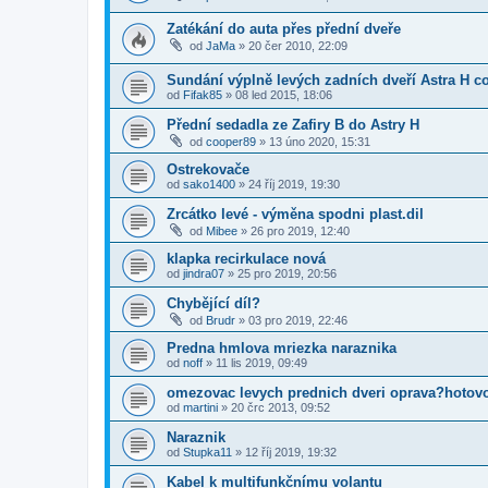
Zatékání do auta přes přední dveře
od
JaMa
»
20 čer 2010, 22:09
Sundání výplně levých zadních dveří Astra H c
od
Fifak85
»
08 led 2015, 18:06
Přední sedadla ze Zafiry B do Astry H
od
cooper89
»
13 úno 2020, 15:31
Ostrekovače
od
sako1400
»
24 říj 2019, 19:30
Zrcátko levé - výměna spodni plast.dil
od
Mibee
»
26 pro 2019, 12:40
klapka recirkulace nová
od
jindra07
»
25 pro 2019, 20:56
Chybějící díl?
od
Brudr
»
03 pro 2019, 22:46
Predna hmlova mriezka naraznika
od
noff
»
11 lis 2019, 09:49
omezovac levych prednich dveri oprava?hotov
od
martini
»
20 črc 2013, 09:52
Naraznik
od
Stupka11
»
12 říj 2019, 19:32
Kabel k multifunkčnímu volantu