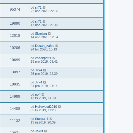
od
sr71
95374
22 úno 2020, 22:38
od
sr71
19890
17 úno 2020, 21:18
od
Skrolant
12018
14 úno 2020, 12:54
od
Dusan_zafira
10206
24 led 2020, 15:19
od
vasekpetr1
10699
28 pro 2019, 09:41
od
Jirk4
13097
25 pro 2019, 22:39
od
Jirk4
10935
04 pro 2019, 21:14
od
noff
14989
13 lis 2019, 14:13
od
Hollywood2010
14408
05 lis 2019, 11:28
od
Stupka11
11132
13 říj 2019, 20:39
od
Jakuf