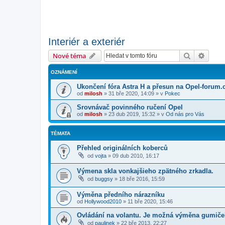
Interiér a exteriér
Hledat
Pokroč
Nové téma
OZNÁMENÍ
Ukončení fóra Astra H a přesun na Opel-forum.
od
milosh
»
31 bře 2020, 14:09
» v
Pokec
Srovnávač povinného ručení Opel
od
milosh
»
23 dub 2019, 15:32
» v
Od nás pro Vás
TÉMATA
Přehled originálních koberců
od
vojta
»
09 dub 2010, 16:17
Výmena skla vonkajšieho zpätného zrkadla.
od
buggsy
»
18 bře 2016, 15:59
Výměna předního nárazníku
od
Hollywood2010
»
11 bře 2020, 15:46
Ovládání na volantu. Je možná výměna gumič
od
paulinek
»
22 bře 2013, 22:27