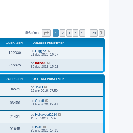
Stránka
1
z
24
1
2
3
4
5
24
Další
596 témat
…
ZOBRAZENÍ
POSLEDNÍ PŘÍSPĚVEK
od
Luigy87
192330
01 dub 2020, 10:07
od
milosh
266825
23 dub 2019, 15:32
ZOBRAZENÍ
POSLEDNÍ PŘÍSPĚVEK
od
Jakuf
94539
22 srp 2019, 07:59
od
Gondil
63456
31 bře 2020, 12:48
od
Hollywood2010
21431
11 bře 2020, 15:46
od
Halis
91845
23 úno 2020, 14:13