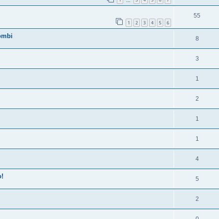
…
55
1
2
3
4
5
6
ombi
8
3
1
2
1
1
4
o!
5
2