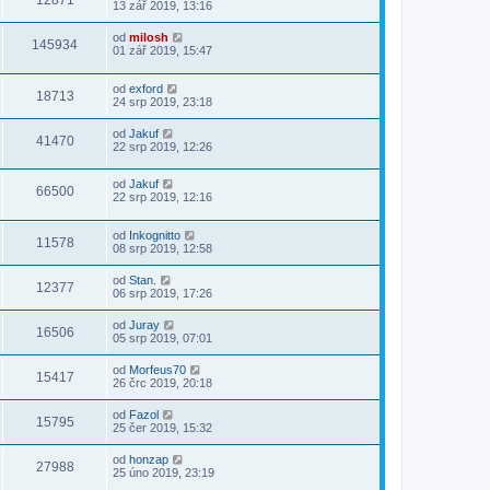
12871
13 zář 2019, 13:16
od
milosh
145934
01 zář 2019, 15:47
od
exford
18713
24 srp 2019, 23:18
od
Jakuf
41470
22 srp 2019, 12:26
od
Jakuf
66500
22 srp 2019, 12:16
od
Inkognitto
11578
08 srp 2019, 12:58
od
Stan.
12377
06 srp 2019, 17:26
od
Juray
16506
05 srp 2019, 07:01
od
Morfeus70
15417
26 črc 2019, 20:18
od
Fazol
15795
25 čer 2019, 15:32
od
honzap
27988
25 úno 2019, 23:19