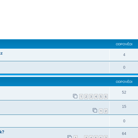
ilé hledání
ODPOVĚDI
cz
4
0
ODPOVĚDI
52
1
2
3
4
5
6
15
1
2
0
ek?
64
1
3
4
5
6
7