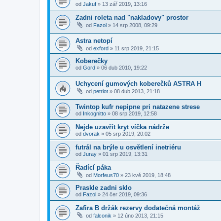
od
Jakuf
»
13 zář 2019, 13:16
Zadni roleta nad "nakladovy" prostor
od
Fazol
»
14 srp 2008, 09:29
Astra netopí
od
exford
»
11 srp 2019, 21:15
Koberečky
od
Gord
»
06 dub 2010, 19:22
Uchycení gumových koberečků ASTRA H
od
petriot
»
08 dub 2013, 21:18
Twintop kufr nepipne pri natazene strese
od
Inkognitto
»
08 srp 2019, 12:58
Nejde uzavřít kryt víčka nádrže
od
dvorak
»
05 srp 2019, 20:02
futrál na brýle u osvětlení inetriéru
od
Juray
»
01 srp 2019, 13:31
Řadící páka
od
Morfeus70
»
23 kvě 2019, 18:48
Praskle zadni sklo
od
Fazol
»
24 čer 2019, 09:36
Zafira B držák rezervy dodatečná montáž
od
falconik
»
12 úno 2013, 21:15