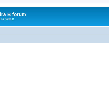
fira B forum
H a Zafira B