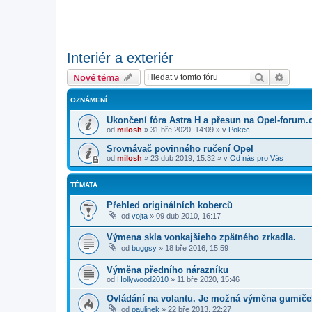
Interiér a exteriér
Hledat
Pokroč
Nové téma
OZNÁMENÍ
Ukončení fóra Astra H a přesun na Opel-forum.
od
milosh
»
31 bře 2020, 14:09
» v
Pokec
Srovnávač povinného ručení Opel
od
milosh
»
23 dub 2019, 15:32
» v
Od nás pro Vás
TÉMATA
Přehled originálních koberců
od
vojta
»
09 dub 2010, 16:17
Výmena skla vonkajšieho zpätného zrkadla.
od
buggsy
»
18 bře 2016, 15:59
Výměna předního nárazníku
od
Hollywood2010
»
11 bře 2020, 15:46
Ovládání na volantu. Je možná výměna gumič
od
paulinek
»
22 bře 2013, 22:27