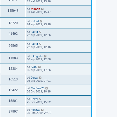
12877
13 zář 2019, 13:16
od
milosh
145948
01 zář 2019, 15:47
od
exford
18720
24 srp 2019, 23:18
od
Jakuf
41492
22 srp 2019, 12:26
od
Jakuf
66565
22 srp 2019, 12:16
od
Inkognitto
11583
08 srp 2019, 12:58
od
Stan.
12384
06 srp 2019, 17:26
od
Juray
16513
05 srp 2019, 07:01
od
Morfeus70
15422
26 črc 2019, 20:18
od
Fazol
15801
25 čer 2019, 15:32
od
honzap
27997
25 úno 2019, 23:19