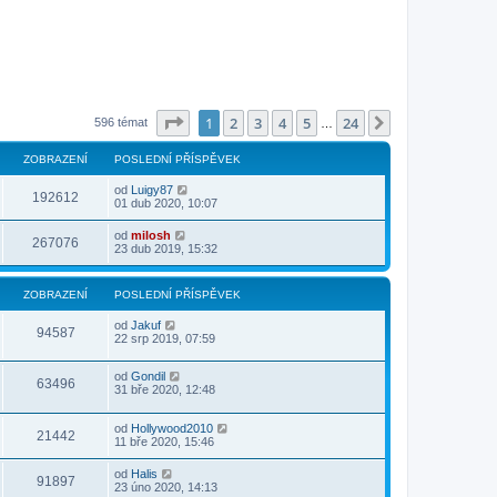
Stránka
1
z
24
1
2
3
4
5
24
Další
596 témat
…
ZOBRAZENÍ
POSLEDNÍ PŘÍSPĚVEK
od
Luigy87
192612
01 dub 2020, 10:07
od
milosh
267076
23 dub 2019, 15:32
ZOBRAZENÍ
POSLEDNÍ PŘÍSPĚVEK
od
Jakuf
94587
22 srp 2019, 07:59
od
Gondil
63496
31 bře 2020, 12:48
od
Hollywood2010
21442
11 bře 2020, 15:46
od
Halis
91897
23 úno 2020, 14:13