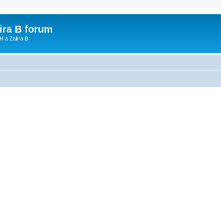
fira B forum
H a Zafira B