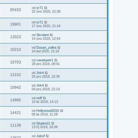
od
sr71
95433
22 úno 2020, 22:38
od
sr71
19901
17 úno 2020, 21:18
od
Skrolant
12023
14 úno 2020, 12:54
od
Dusan_zafira
10210
24 led 2020, 15:19
od
vasekpetr1
10703
28 pro 2019, 09:41
od
Jirk4
13102
25 pro 2019, 22:39
od
Jirk4
10942
04 pro 2019, 21:14
od
noff
14995
13 lis 2019, 14:13
od
Hollywood2010
14421
05 lis 2019, 11:28
od
Stupka11
11139
13 říj 2019, 20:39
od
Jakuf