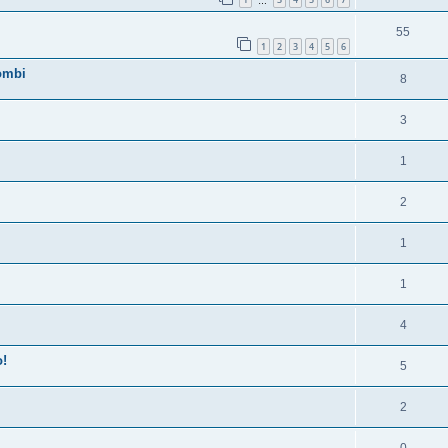
…
55
1
2
3
4
5
6
ombi
8
3
1
2
1
1
4
o!
5
2