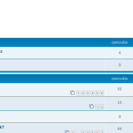
ilé hledání
ODPOVĚDI
cz
4
0
ODPOVĚDI
52
1
2
3
4
5
6
15
1
2
0
ek?
64
1
3
4
5
6
7