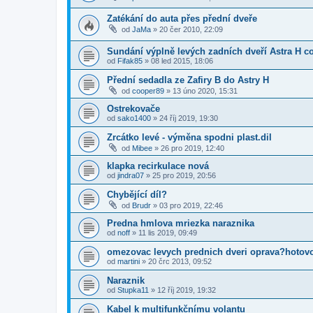
Zatékání do auta přes přední dveře
od
JaMa
»
20 čer 2010, 22:09
Sundání výplně levých zadních dveří Astra H c
od
Fifak85
»
08 led 2015, 18:06
Přední sedadla ze Zafiry B do Astry H
od
cooper89
»
13 úno 2020, 15:31
Ostrekovače
od
sako1400
»
24 říj 2019, 19:30
Zrcátko levé - výměna spodni plast.dil
od
Mibee
»
26 pro 2019, 12:40
klapka recirkulace nová
od
jindra07
»
25 pro 2019, 20:56
Chybějící díl?
od
Brudr
»
03 pro 2019, 22:46
Predna hmlova mriezka naraznika
od
noff
»
11 lis 2019, 09:49
omezovac levych prednich dveri oprava?hotov
od
martini
»
20 črc 2013, 09:52
Naraznik
od
Stupka11
»
12 říj 2019, 19:32
Kabel k multifunkčnímu volantu