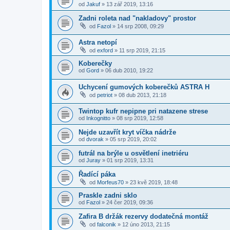
od
Jakuf
»
13 zář 2019, 13:16
Zadni roleta nad "nakladovy" prostor
od
Fazol
»
14 srp 2008, 09:29
Astra netopí
od
exford
»
11 srp 2019, 21:15
Koberečky
od
Gord
»
06 dub 2010, 19:22
Uchycení gumových koberečků ASTRA H
od
petriot
»
08 dub 2013, 21:18
Twintop kufr nepipne pri natazene strese
od
Inkognitto
»
08 srp 2019, 12:58
Nejde uzavřít kryt víčka nádrže
od
dvorak
»
05 srp 2019, 20:02
futrál na brýle u osvětlení inetriéru
od
Juray
»
01 srp 2019, 13:31
Řadící páka
od
Morfeus70
»
23 kvě 2019, 18:48
Praskle zadni sklo
od
Fazol
»
24 čer 2019, 09:36
Zafira B držák rezervy dodatečná montáž
od
falconik
»
12 úno 2013, 21:15