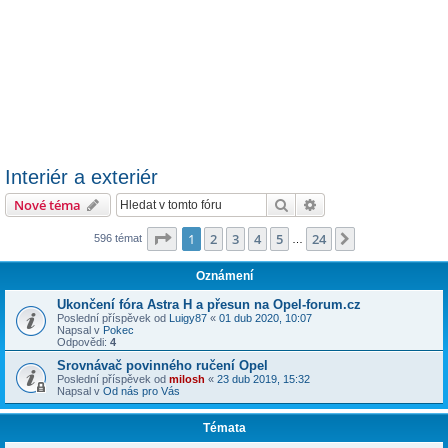
Interiér a exteriér
Hledat
Pokročilé hledání
Nové téma
Stránka
1
z
24
1
2
3
4
5
24
Další
596 témat
…
Oznámení
Ukončení fóra Astra H a přesun na Opel-forum.cz
Poslední příspěvek od
Luigy87
«
01 dub 2020, 10:07
Napsal v
Pokec
Odpovědi:
4
Srovnávač povinného ručení Opel
Poslední příspěvek od
milosh
«
23 dub 2019, 15:32
Napsal v
Od nás pro Vás
Témata