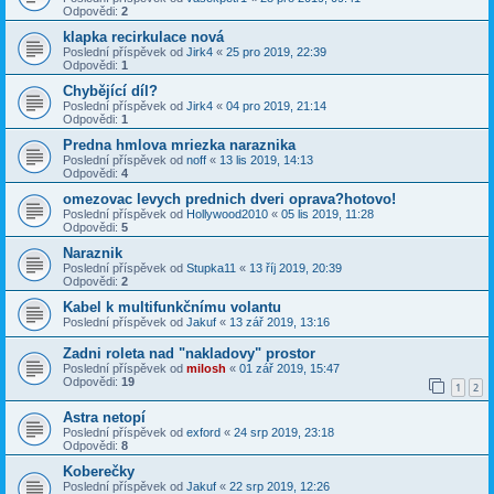
Odpovědi:
2
klapka recirkulace nová
Poslední příspěvek od
Jirk4
«
25 pro 2019, 22:39
Odpovědi:
1
Chybějící díl?
Poslední příspěvek od
Jirk4
«
04 pro 2019, 21:14
Odpovědi:
1
Predna hmlova mriezka naraznika
Poslední příspěvek od
noff
«
13 lis 2019, 14:13
Odpovědi:
4
omezovac levych prednich dveri oprava?hotovo!
Poslední příspěvek od
Hollywood2010
«
05 lis 2019, 11:28
Odpovědi:
5
Naraznik
Poslední příspěvek od
Stupka11
«
13 říj 2019, 20:39
Odpovědi:
2
Kabel k multifunkčnímu volantu
Poslední příspěvek od
Jakuf
«
13 zář 2019, 13:16
Zadni roleta nad "nakladovy" prostor
Poslední příspěvek od
milosh
«
01 zář 2019, 15:47
Odpovědi:
19
1
2
Astra netopí
Poslední příspěvek od
exford
«
24 srp 2019, 23:18
Odpovědi:
8
Koberečky
Poslední příspěvek od
Jakuf
«
22 srp 2019, 12:26