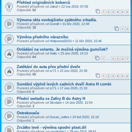
Přehled originálních koberců
Poslední příspěvek od
Jakuf
«
22 srp 2019, 07:59
Odpovědi:
52
1
2
3
4
5
6
Výmena skla vonkajšieho zpätného zrkadla.
Poslední příspěvek od
Gondil
«
31 bře 2020, 12:48
Odpovědi:
15
1
2
Výměna předního nárazníku
Poslední příspěvek od
Hollywood2010
«
11 bře 2020, 15:46
Ovládání na volantu. Je možná výměna gumiček?
Poslední příspěvek od
Halis
«
23 úno 2020, 14:13
Odpovědi:
64
1
4
5
6
7
…
Zatékání do auta přes přední dveře
Poslední příspěvek od
sr71
«
22 úno 2020, 22:38
Odpovědi:
55
1
2
3
4
5
6
Sundání výplně levých zadních dveří Astra H combi
Poslední příspěvek od
sr71
«
17 úno 2020, 21:18
Odpovědi:
8
Přední sedadla ze Zafiry B do Astry H
Poslední příspěvek od
Skrolant
«
14 úno 2020, 12:54
Odpovědi:
3
Ostrekovače
Poslední příspěvek od
Dusan_zafira
«
24 led 2020, 15:19
Odpovědi:
1
Zrcátko levé - výměna spodni plast.dil
Poslední příspěvek od
vasekpetr1
«
28 pro 2019, 09:41