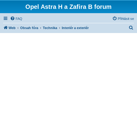
Opel Astra H a Zafira B forum
FAQ
Přihlásit se
H
Web
Obsah fóra
Technika
Interiér a exteriér
l
e
d
a
t