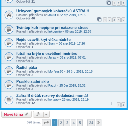
Odpovědi:
21
1
2
3
Uchycení gumových koberečků ASTRA H
Poslední příspěvek od
Jakuf
«
22 srp 2019, 12:16
Odpovědi:
46
1
2
3
4
5
Twintop kufr nepipne pri natazene strese
Poslední příspěvek od
Inkognitto
«
08 srp 2019, 12:58
Nejde uzavřít kryt víčka nádrže
Poslední příspěvek od
Stan.
«
06 srp 2019, 17:26
Odpovědi:
1
futrál na brýle u osvětlení inetriéru
Poslední příspěvek od
Juray
«
05 srp 2019, 07:01
Odpovědi:
5
Řadící páka
Poslední příspěvek od
Morfeus70
«
26 črc 2019, 20:18
Odpovědi:
2
Praskle zadni sklo
Poslední příspěvek od
Fazol
«
25 čer 2019, 15:32
Odpovědi:
3
Zafira B držák rezervy dodatečná montáž
Poslední příspěvek od
honzap
«
25 úno 2019, 23:19
Odpovědi:
12
1
2
Nové téma
Stránka
1
z
24
1
2
3
4
5
24
Další
596 témat
…