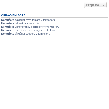
Přejít na
OPRÁVNĚNÍ FÓRA
Nemůžete
zakládat nová témata v tomto fóru
Nemůžete
odpovídat v tomto fóru
Nemůžete
upravovat své příspěvky v tomto fóru
Nemůžete
mazat své příspěvky v tomto fóru
Nemůžete
přikládat soubory v tomto fóru