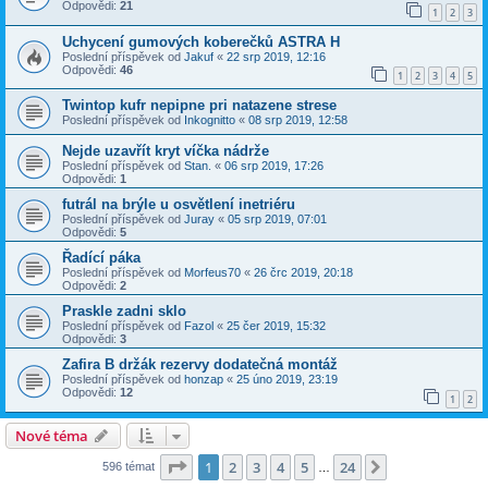
Odpovědi:
21
1
2
3
Uchycení gumových koberečků ASTRA H
Poslední příspěvek od
Jakuf
«
22 srp 2019, 12:16
Odpovědi:
46
1
2
3
4
5
Twintop kufr nepipne pri natazene strese
Poslední příspěvek od
Inkognitto
«
08 srp 2019, 12:58
Nejde uzavřít kryt víčka nádrže
Poslední příspěvek od
Stan.
«
06 srp 2019, 17:26
Odpovědi:
1
futrál na brýle u osvětlení inetriéru
Poslední příspěvek od
Juray
«
05 srp 2019, 07:01
Odpovědi:
5
Řadící páka
Poslední příspěvek od
Morfeus70
«
26 črc 2019, 20:18
Odpovědi:
2
Praskle zadni sklo
Poslední příspěvek od
Fazol
«
25 čer 2019, 15:32
Odpovědi:
3
Zafira B držák rezervy dodatečná montáž
Poslední příspěvek od
honzap
«
25 úno 2019, 23:19
Odpovědi:
12
1
2
Nové téma
Stránka
1
z
24
1
2
3
4
5
24
Další
596 témat
…