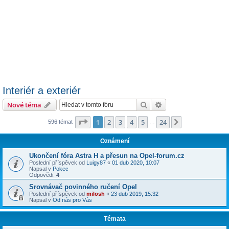
Interiér a exteriér
Hledat
Pokročilé hledání
Nové téma
Stránka
1
z
24
1
2
3
4
5
24
Další
596 témat
…
Oznámení
Ukončení fóra Astra H a přesun na Opel-forum.cz
Poslední příspěvek od
Luigy87
«
01 dub 2020, 10:07
Napsal v
Pokec
Odpovědi:
4
Srovnávač povinného ručení Opel
Poslední příspěvek od
milosh
«
23 dub 2019, 15:32
Napsal v
Od nás pro Vás
Témata