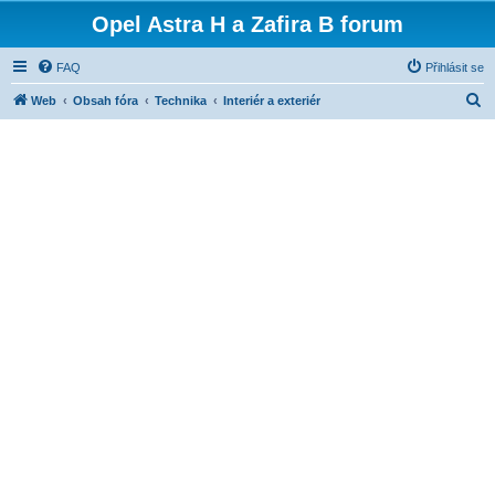
Opel Astra H a Zafira B forum
FAQ
Přihlásit se
H
Web
Obsah fóra
Technika
Interiér a exteriér
l
e
d
a
t