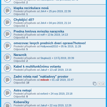
Odpovědi:
2
klapka recirkulace nová
Poslední příspěvek od
Jirk4
«
25 pro 2019, 22:39
Odpovědi:
1
Chybějící díl?
Poslední příspěvek od
Jirk4
«
04 pro 2019, 21:14
Odpovědi:
1
Predna hmlova mriezka naraznika
Poslední příspěvek od
noff
«
13 lis 2019, 14:13
Odpovědi:
4
omezovac levych prednich dveri oprava?hotovo!
Poslední příspěvek od
Hollywood2010
«
05 lis 2019, 11:28
Odpovědi:
5
Naraznik
Poslední příspěvek od
Stupka11
«
13 říj 2019, 20:39
Odpovědi:
2
Kabel k multifunkčnímu volantu
Poslední příspěvek od
Jakuf
«
13 zář 2019, 13:16
Zadni roleta nad "nakladovy" prostor
Poslední příspěvek od
milosh
«
01 zář 2019, 15:47
Odpovědi:
19
1
2
Astra netopí
Poslední příspěvek od
exford
«
24 srp 2019, 23:18
Odpovědi:
8
Koberečky
Poslední příspěvek od
Jakuf
«
22 srp 2019, 12:26