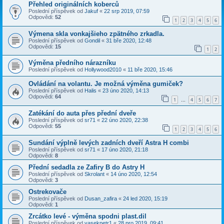
Přehled originálních koberců
Poslední příspěvek od
Jakuf
«
22 srp 2019, 07:59
Odpovědi:
52
1
2
3
4
5
6
Výmena skla vonkajšieho zpätného zrkadla.
Poslední příspěvek od
Gondil
«
31 bře 2020, 12:48
Odpovědi:
15
1
2
Výměna předního nárazníku
Poslední příspěvek od
Hollywood2010
«
11 bře 2020, 15:46
Ovládání na volantu. Je možná výměna gumiček?
Poslední příspěvek od
Halis
«
23 úno 2020, 14:13
Odpovědi:
64
1
4
5
6
7
…
Zatékání do auta přes přední dveře
Poslední příspěvek od
sr71
«
22 úno 2020, 22:38
Odpovědi:
55
1
2
3
4
5
6
Sundání výplně levých zadních dveří Astra H combi
Poslední příspěvek od
sr71
«
17 úno 2020, 21:18
Odpovědi:
8
Přední sedadla ze Zafiry B do Astry H
Poslední příspěvek od
Skrolant
«
14 úno 2020, 12:54
Odpovědi:
3
Ostrekovače
Poslední příspěvek od
Dusan_zafira
«
24 led 2020, 15:19
Odpovědi:
1
Zrcátko levé - výměna spodni plast.dil
Poslední příspěvek od
vasekpetr1
«
28 pro 2019, 09:41