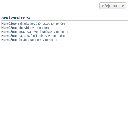
Přejít na
OPRÁVNĚNÍ FÓRA
Nemůžete
zakládat nová témata v tomto fóru
Nemůžete
odpovídat v tomto fóru
Nemůžete
upravovat své příspěvky v tomto fóru
Nemůžete
mazat své příspěvky v tomto fóru
Nemůžete
přikládat soubory v tomto fóru