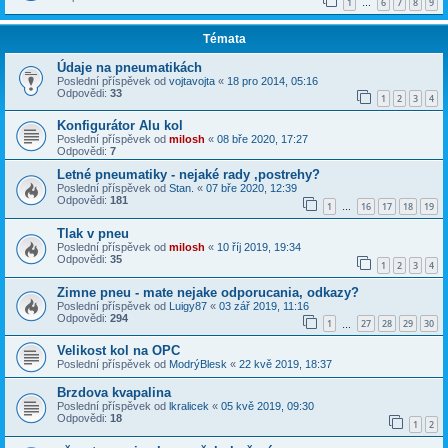
1
6
7
8
9
…
Témata
Údaje na pneumatikách
Poslední příspěvek od
vojtavojta
«
18 pro 2014, 05:16
Odpovědi:
33
1
2
3
4
Konfigurátor Alu kol
Poslední příspěvek od
milosh
«
08 bře 2020, 17:27
Odpovědi:
7
Letné pneumatiky - nejaké rady ,postrehy?
Poslední příspěvek od
Stan.
«
07 bře 2020, 12:39
Odpovědi:
181
1
16
17
18
19
…
Tlak v pneu
Poslední příspěvek od
milosh
«
10 říj 2019, 19:34
Odpovědi:
35
1
2
3
4
Zimne pneu - mate nejake odporucania, odkazy?
Poslední příspěvek od
Luigy87
«
03 zář 2019, 11:16
Odpovědi:
294
1
27
28
29
30
…
Velikost kol na OPC
Poslední příspěvek od
ModrýBlesk
«
22 kvě 2019, 18:37
Brzdova kvapalina
Poslední příspěvek od
lkralicek
«
05 kvě 2019, 09:30
Odpovědi:
18
1
2