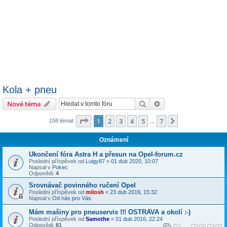
Kola + pneu
Hledat
Pokročilé hledání
Nové téma
Stránka
1
z
7
1
2
3
4
5
7
Další
158 témat
…
Oznámení
Ukončení fóra Astra H a přesun na Opel-forum.cz
Poslední příspěvek od
Luigy87
«
01 dub 2020, 10:07
Napsal v
Pokec
Odpovědi:
4
Srovnávač povinného ručení Opel
Poslední příspěvek od
milosh
«
23 dub 2019, 15:32
Napsal v
Od nás pro Vás
Mám mašiny pro pneuservis !!! OSTRAVA a okolí :-)
Poslední příspěvek od
Samothe
«
01 dub 2016, 22:24
Odpovědi:
81