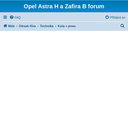
Opel Astra H a Zafira B forum
FAQ
Přihlásit se
H
Web
Obsah fóra
Technika
Kola + pneu
l
e
d
a
t