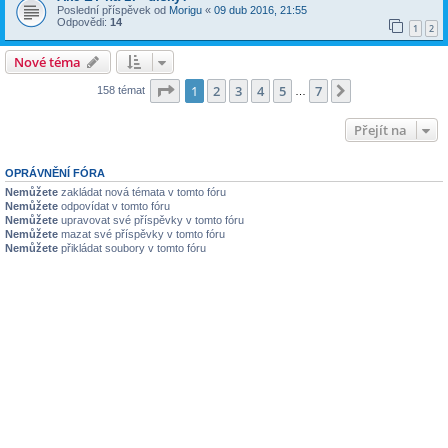
Poslední příspěvek od
Morigu
«
09 dub 2016, 21:55
Odpovědi:
14
1
2
Nové téma
Stránka
1
z
7
1
2
3
4
5
7
Další
158 témat
…
Přejít na
OPRÁVNĚNÍ FÓRA
Nemůžete
zakládat nová témata v tomto fóru
Nemůžete
odpovídat v tomto fóru
Nemůžete
upravovat své příspěvky v tomto fóru
Nemůžete
mazat své příspěvky v tomto fóru
Nemůžete
přikládat soubory v tomto fóru