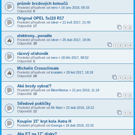
průměr brzdových kotoučů
Poslední příspěvek od
nero
«
16 úno 2018, 09:33
Odpovědi:
8
Original OPEL 5x110 R17
Poslední příspěvek od
silver
«
21 kvě 2017, 21:40
Odpovědi:
17
1
2
elektrony...poradte
Poslední příspěvek od
silver
«
25 dub 2017, 19:06
Odpovědi:
39
1
2
3
4
rázový uťahovák
Poslední příspěvek od
nero
«
18 bře 2017, 08:52
Odpovědi:
5
Michelin Crossclimate
Poslední příspěvek od
kratales
«
28 led 2017, 18:18
Odpovědi:
28
1
2
3
Aké brzdy vybrať?
Poslední příspěvek od
BikerMarius
«
21 pro 2016, 11:18
Odpovědi:
18
1
2
Středové pokličky
Poslední příspěvek od
Mr Mart
«
22 dub 2016, 18:22
Odpovědi:
12
1
2
Koupím 15" kryt kola Astra H
Poslední příspěvek od
Georga
«
16 dub 2016, 22:32
Ake ET na 17" disky?