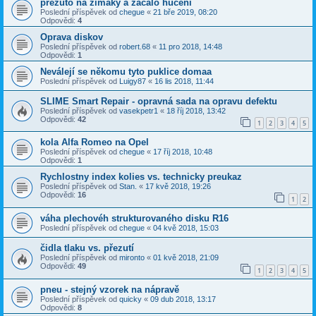
přezuto na zimaky a začalo hučení
Poslední příspěvek od
chegue
«
21 bře 2019, 08:20
Odpovědi:
4
Oprava diskov
Poslední příspěvek od
robert.68
«
11 pro 2018, 14:48
Odpovědi:
1
Neválejí se někomu tyto puklice domaa
Poslední příspěvek od
Luigy87
«
16 lis 2018, 11:44
SLIME Smart Repair - opravná sada na opravu defektu
Poslední příspěvek od
vasekpetr1
«
18 říj 2018, 13:42
Odpovědi:
42
1
2
3
4
5
kola Alfa Romeo na Opel
Poslední příspěvek od
chegue
«
17 říj 2018, 10:48
Odpovědi:
1
Rychlostny index kolies vs. technicky preukaz
Poslední příspěvek od
Stan.
«
17 kvě 2018, 19:26
Odpovědi:
16
1
2
váha plechovéh strukturovaného disku R16
Poslední příspěvek od
chegue
«
04 kvě 2018, 15:03
čidla tlaku vs. přezutí
Poslední příspěvek od
mironto
«
01 kvě 2018, 21:09
Odpovědi:
49
1
2
3
4
5
pneu - stejný vzorek na nápravě
Poslední příspěvek od
quicky
«
09 dub 2018, 13:17
Odpovědi:
8