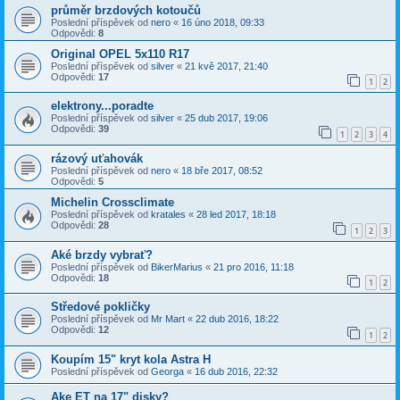
průměr brzdových kotoučů
Poslední příspěvek od
nero
«
16 úno 2018, 09:33
Odpovědi:
8
Original OPEL 5x110 R17
Poslední příspěvek od
silver
«
21 kvě 2017, 21:40
Odpovědi:
17
1
2
elektrony...poradte
Poslední příspěvek od
silver
«
25 dub 2017, 19:06
Odpovědi:
39
1
2
3
4
rázový uťahovák
Poslední příspěvek od
nero
«
18 bře 2017, 08:52
Odpovědi:
5
Michelin Crossclimate
Poslední příspěvek od
kratales
«
28 led 2017, 18:18
Odpovědi:
28
1
2
3
Aké brzdy vybrať?
Poslední příspěvek od
BikerMarius
«
21 pro 2016, 11:18
Odpovědi:
18
1
2
Středové pokličky
Poslední příspěvek od
Mr Mart
«
22 dub 2016, 18:22
Odpovědi:
12
1
2
Koupím 15" kryt kola Astra H
Poslední příspěvek od
Georga
«
16 dub 2016, 22:32
Ake ET na 17" disky?