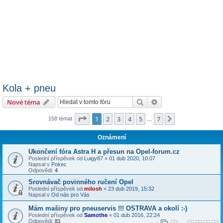
Kola + pneu
Hledat
Pokročilé hledání
Nové téma
Stránka
1
z
7
1
2
3
4
5
7
Další
158 témat
…
Oznámení
Ukončení fóra Astra H a přesun na Opel-forum.cz
Poslední příspěvek od
Luigy87
«
01 dub 2020, 10:07
Napsal v
Pokec
Odpovědi:
4
Srovnávač povinného ručení Opel
Poslední příspěvek od
milosh
«
23 dub 2019, 15:32
Napsal v
Od nás pro Vás
Mám mašiny pro pneuservis !!! OSTRAVA a okolí :-)
Poslední příspěvek od
Samothe
«
01 dub 2016, 22:24
Odpovědi:
81