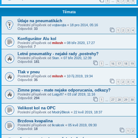
1
6
7
8
9
…
Témata
Údaje na pneumatikách
Poslední příspěvek od
vojtavojta
«
18 pro 2014, 05:16
Odpovědi:
33
1
2
3
4
Konfigurátor Alu kol
Poslední příspěvek od
milosh
«
08 bře 2020, 17:27
Odpovědi:
7
Letné pneumatiky - nejaké rady ,postrehy?
Poslední příspěvek od
Stan.
«
07 bře 2020, 12:39
Odpovědi:
181
1
16
17
18
19
…
Tlak v pneu
Poslední příspěvek od
milosh
«
10 říj 2019, 19:34
Odpovědi:
35
1
2
3
4
Zimne pneu - mate nejake odporucania, odkazy?
Poslední příspěvek od
Luigy87
«
03 zář 2019, 11:16
Odpovědi:
294
1
27
28
29
30
…
Velikost kol na OPC
Poslední příspěvek od
ModrýBlesk
«
22 kvě 2019, 18:37
Brzdova kvapalina
Poslední příspěvek od
lkralicek
«
05 kvě 2019, 09:30
Odpovědi:
18
1
2