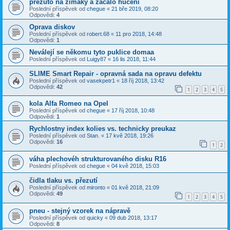
přezuto na zimaky a začalo hučení
Poslední příspěvek od
chegue
«
21 bře 2019, 08:20
Odpovědi:
4
Oprava diskov
Poslední příspěvek od
robert.68
«
11 pro 2018, 14:48
Odpovědi:
1
Neválejí se někomu tyto puklice domaa
Poslední příspěvek od
Luigy87
«
16 lis 2018, 11:44
SLIME Smart Repair - opravná sada na opravu defektu
Poslední příspěvek od
vasekpetr1
«
18 říj 2018, 13:42
Odpovědi:
42
1
2
3
4
5
kola Alfa Romeo na Opel
Poslední příspěvek od
chegue
«
17 říj 2018, 10:48
Odpovědi:
1
Rychlostny index kolies vs. technicky preukaz
Poslední příspěvek od
Stan.
«
17 kvě 2018, 19:26
Odpovědi:
16
1
2
váha plechovéh strukturovaného disku R16
Poslední příspěvek od
chegue
«
04 kvě 2018, 15:03
čidla tlaku vs. přezutí
Poslední příspěvek od
mironto
«
01 kvě 2018, 21:09
Odpovědi:
49
1
2
3
4
5
pneu - stejný vzorek na nápravě
Poslední příspěvek od
quicky
«
09 dub 2018, 13:17
Odpovědi:
8