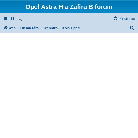
Opel Astra H a Zafira B forum
FAQ
Přihlásit se
H
Web
Obsah fóra
Technika
Kola + pneu
l
e
d
a
t