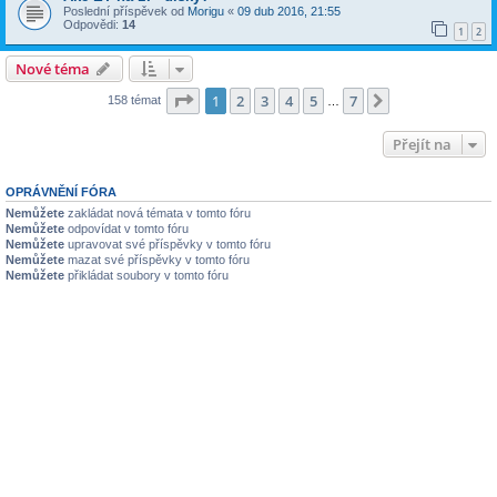
Poslední příspěvek od
Morigu
«
09 dub 2016, 21:55
Odpovědi:
14
1
2
Nové téma
Stránka
1
z
7
1
2
3
4
5
7
Další
158 témat
…
Přejít na
OPRÁVNĚNÍ FÓRA
Nemůžete
zakládat nová témata v tomto fóru
Nemůžete
odpovídat v tomto fóru
Nemůžete
upravovat své příspěvky v tomto fóru
Nemůžete
mazat své příspěvky v tomto fóru
Nemůžete
přikládat soubory v tomto fóru