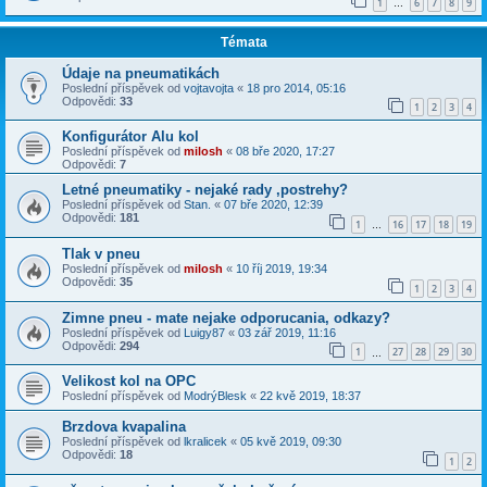
1
6
7
8
9
…
Témata
Údaje na pneumatikách
Poslední příspěvek od
vojtavojta
«
18 pro 2014, 05:16
Odpovědi:
33
1
2
3
4
Konfigurátor Alu kol
Poslední příspěvek od
milosh
«
08 bře 2020, 17:27
Odpovědi:
7
Letné pneumatiky - nejaké rady ,postrehy?
Poslední příspěvek od
Stan.
«
07 bře 2020, 12:39
Odpovědi:
181
1
16
17
18
19
…
Tlak v pneu
Poslední příspěvek od
milosh
«
10 říj 2019, 19:34
Odpovědi:
35
1
2
3
4
Zimne pneu - mate nejake odporucania, odkazy?
Poslední příspěvek od
Luigy87
«
03 zář 2019, 11:16
Odpovědi:
294
1
27
28
29
30
…
Velikost kol na OPC
Poslední příspěvek od
ModrýBlesk
«
22 kvě 2019, 18:37
Brzdova kvapalina
Poslední příspěvek od
lkralicek
«
05 kvě 2019, 09:30
Odpovědi:
18
1
2