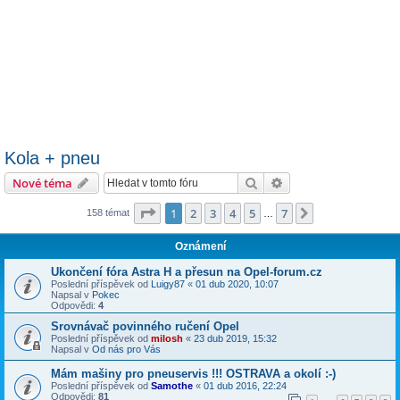
Kola + pneu
Hledat
Pokročilé hledání
Nové téma
Stránka
1
z
7
1
2
3
4
5
7
Další
158 témat
…
Oznámení
Ukončení fóra Astra H a přesun na Opel-forum.cz
Poslední příspěvek od
Luigy87
«
01 dub 2020, 10:07
Napsal v
Pokec
Odpovědi:
4
Srovnávač povinného ručení Opel
Poslední příspěvek od
milosh
«
23 dub 2019, 15:32
Napsal v
Od nás pro Vás
Mám mašiny pro pneuservis !!! OSTRAVA a okolí :-)
Poslední příspěvek od
Samothe
«
01 dub 2016, 22:24
Odpovědi:
81