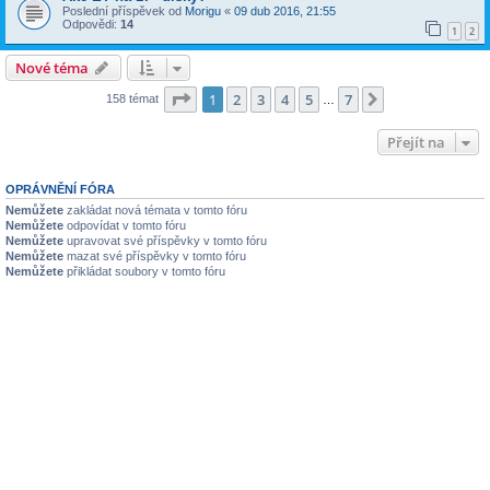
Poslední příspěvek od
Morigu
«
09 dub 2016, 21:55
Odpovědi:
14
1
2
Nové téma
Stránka
1
z
7
1
2
3
4
5
7
Další
158 témat
…
Přejít na
OPRÁVNĚNÍ FÓRA
Nemůžete
zakládat nová témata v tomto fóru
Nemůžete
odpovídat v tomto fóru
Nemůžete
upravovat své příspěvky v tomto fóru
Nemůžete
mazat své příspěvky v tomto fóru
Nemůžete
přikládat soubory v tomto fóru