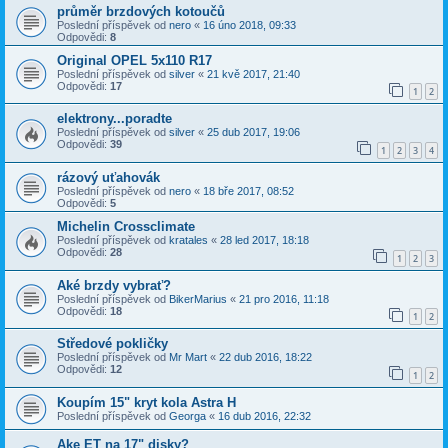
průměr brzdových kotoučů
Poslední příspěvek od
nero
«
16 úno 2018, 09:33
Odpovědi:
8
Original OPEL 5x110 R17
Poslední příspěvek od
silver
«
21 kvě 2017, 21:40
Odpovědi:
17
1
2
elektrony...poradte
Poslední příspěvek od
silver
«
25 dub 2017, 19:06
Odpovědi:
39
1
2
3
4
rázový uťahovák
Poslední příspěvek od
nero
«
18 bře 2017, 08:52
Odpovědi:
5
Michelin Crossclimate
Poslední příspěvek od
kratales
«
28 led 2017, 18:18
Odpovědi:
28
1
2
3
Aké brzdy vybrať?
Poslední příspěvek od
BikerMarius
«
21 pro 2016, 11:18
Odpovědi:
18
1
2
Středové pokličky
Poslední příspěvek od
Mr Mart
«
22 dub 2016, 18:22
Odpovědi:
12
1
2
Koupím 15" kryt kola Astra H
Poslední příspěvek od
Georga
«
16 dub 2016, 22:32
Ake ET na 17" disky?