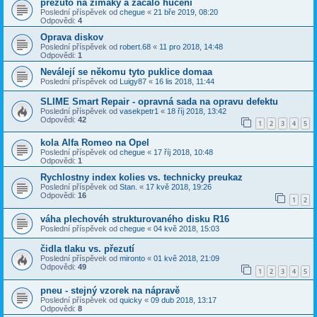
přezuto na zimaky a začalo hučení
Poslední příspěvek od
chegue
«
21 bře 2019, 08:20
Odpovědi:
4
Oprava diskov
Poslední příspěvek od
robert.68
«
11 pro 2018, 14:48
Odpovědi:
1
Neválejí se někomu tyto puklice domaa
Poslední příspěvek od
Luigy87
«
16 lis 2018, 11:44
SLIME Smart Repair - opravná sada na opravu defektu
Poslední příspěvek od
vasekpetr1
«
18 říj 2018, 13:42
Odpovědi:
42
1
2
3
4
5
kola Alfa Romeo na Opel
Poslední příspěvek od
chegue
«
17 říj 2018, 10:48
Odpovědi:
1
Rychlostny index kolies vs. technicky preukaz
Poslední příspěvek od
Stan.
«
17 kvě 2018, 19:26
Odpovědi:
16
1
2
váha plechovéh strukturovaného disku R16
Poslední příspěvek od
chegue
«
04 kvě 2018, 15:03
čidla tlaku vs. přezutí
Poslední příspěvek od
mironto
«
01 kvě 2018, 21:09
Odpovědi:
49
1
2
3
4
5
pneu - stejný vzorek na nápravě
Poslední příspěvek od
quicky
«
09 dub 2018, 13:17
Odpovědi:
8