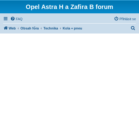
Opel Astra H a Zafira B forum
FAQ
Přihlásit se
H
Web
Obsah fóra
Technika
Kola + pneu
l
e
d
a
t