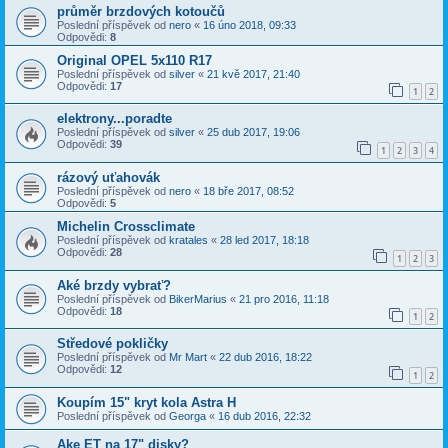
průměr brzdových kotoučů
Poslední příspěvek od
nero
«
16 úno 2018, 09:33
Odpovědi:
8
Original OPEL 5x110 R17
Poslední příspěvek od
silver
«
21 kvě 2017, 21:40
Odpovědi:
17
1
2
elektrony...poradte
Poslední příspěvek od
silver
«
25 dub 2017, 19:06
Odpovědi:
39
1
2
3
4
rázový uťahovák
Poslední příspěvek od
nero
«
18 bře 2017, 08:52
Odpovědi:
5
Michelin Crossclimate
Poslední příspěvek od
kratales
«
28 led 2017, 18:18
Odpovědi:
28
1
2
3
Aké brzdy vybrať?
Poslední příspěvek od
BikerMarius
«
21 pro 2016, 11:18
Odpovědi:
18
1
2
Středové pokličky
Poslední příspěvek od
Mr Mart
«
22 dub 2016, 18:22
Odpovědi:
12
1
2
Koupím 15" kryt kola Astra H
Poslední příspěvek od
Georga
«
16 dub 2016, 22:32
Ake ET na 17" disky?