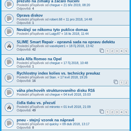
přezuto na zimaky a začalo hučení
Poslední příspěvek od
chegue
«
21 bře 2019, 08:20
Odpovědi:
4
Oprava diskov
Poslední příspěvek od
robert.68
«
11 pro 2018, 14:48
Odpovědi:
1
Neválejí se někomu tyto puklice domaa
Poslední příspěvek od
Luigy87
«
16 lis 2018, 11:44
SLIME Smart Repair - opravná sada na opravu defektu
Poslední příspěvek od
vasekpetr1
«
18 říj 2018, 13:42
Odpovědi:
42
1
2
3
4
5
kola Alfa Romeo na Opel
Poslední příspěvek od
chegue
«
17 říj 2018, 10:48
Odpovědi:
1
Rychlostny index kolies vs. technicky preukaz
Poslední příspěvek od
Stan.
«
17 kvě 2018, 19:26
Odpovědi:
16
1
2
váha plechovéh strukturovaného disku R16
Poslední příspěvek od
chegue
«
04 kvě 2018, 15:03
čidla tlaku vs. přezutí
Poslední příspěvek od
mironto
«
01 kvě 2018, 21:09
Odpovědi:
49
1
2
3
4
5
pneu - stejný vzorek na nápravě
Poslední příspěvek od
quicky
«
09 dub 2018, 13:17
Odpovědi:
8