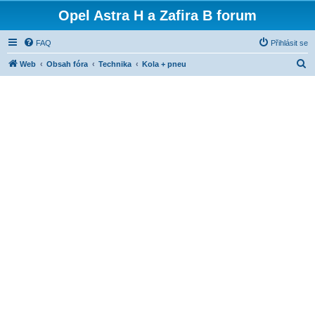
Opel Astra H a Zafira B forum
FAQ
Přihlásit se
H
Web
Obsah fóra
Technika
Kola + pneu
l
e
d
a
t