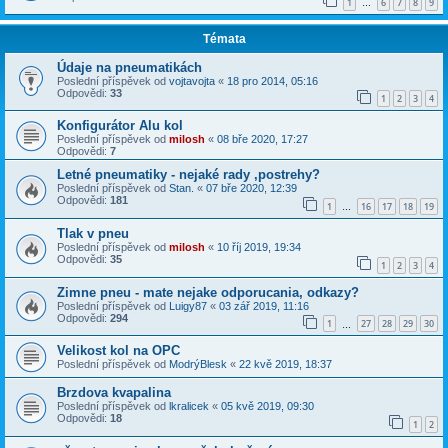
1
6
7
8
9
…
Témata
Údaje na pneumatikách
Poslední příspěvek od
vojtavojta
«
18 pro 2014, 05:16
Odpovědi:
33
1
2
3
4
Konfigurátor Alu kol
Poslední příspěvek od
milosh
«
08 bře 2020, 17:27
Odpovědi:
7
Letné pneumatiky - nejaké rady ,postrehy?
Poslední příspěvek od
Stan.
«
07 bře 2020, 12:39
Odpovědi:
181
1
16
17
18
19
…
Tlak v pneu
Poslední příspěvek od
milosh
«
10 říj 2019, 19:34
Odpovědi:
35
1
2
3
4
Zimne pneu - mate nejake odporucania, odkazy?
Poslední příspěvek od
Luigy87
«
03 zář 2019, 11:16
Odpovědi:
294
1
27
28
29
30
…
Velikost kol na OPC
Poslední příspěvek od
ModrýBlesk
«
22 kvě 2019, 18:37
Brzdova kvapalina
Poslední příspěvek od
lkralicek
«
05 kvě 2019, 09:30
Odpovědi:
18
1
2