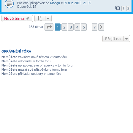
Poslední příspěvek od
Morigu
«
09 dub 2016, 21:55
Odpovědi:
14
1
2
Nové téma
Stránka
1
z
7
1
2
3
4
5
7
Další
158 témat
…
Přejít na
OPRÁVNĚNÍ FÓRA
Nemůžete
zakládat nová témata v tomto fóru
Nemůžete
odpovídat v tomto fóru
Nemůžete
upravovat své příspěvky v tomto fóru
Nemůžete
mazat své příspěvky v tomto fóru
Nemůžete
přikládat soubory v tomto fóru