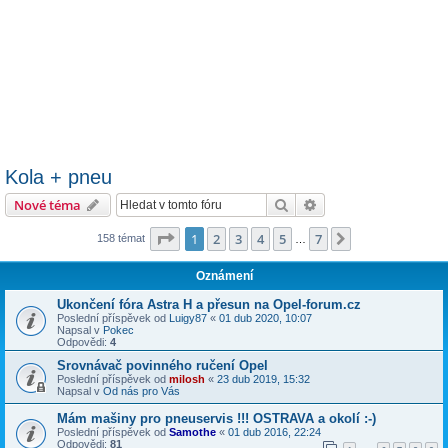
Kola + pneu
Hledat
Pokročilé hledání
Nové téma
Stránka
1
z
7
1
2
3
4
5
7
Další
158 témat
…
Oznámení
Ukončení fóra Astra H a přesun na Opel-forum.cz
Poslední příspěvek od
Luigy87
«
01 dub 2020, 10:07
Napsal v
Pokec
Odpovědi:
4
Srovnávač povinného ručení Opel
Poslední příspěvek od
milosh
«
23 dub 2019, 15:32
Napsal v
Od nás pro Vás
Mám mašiny pro pneuservis !!! OSTRAVA a okolí :-)
Poslední příspěvek od
Samothe
«
01 dub 2016, 22:24
Odpovědi:
81