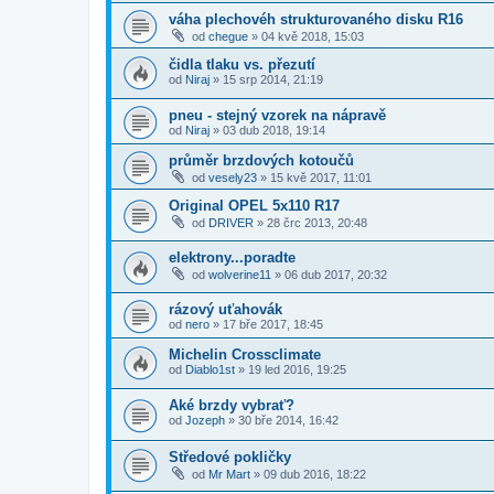
váha plechovéh strukturovaného disku R16
od
chegue
»
04 kvě 2018, 15:03
čidla tlaku vs. přezutí
od
Niraj
»
15 srp 2014, 21:19
pneu - stejný vzorek na nápravě
od
Niraj
»
03 dub 2018, 19:14
průměr brzdových kotoučů
od
vesely23
»
15 kvě 2017, 11:01
Original OPEL 5x110 R17
od
DRIVER
»
28 črc 2013, 20:48
elektrony...poradte
od
wolverine11
»
06 dub 2017, 20:32
rázový uťahovák
od
nero
»
17 bře 2017, 18:45
Michelin Crossclimate
od
Diablo1st
»
19 led 2016, 19:25
Aké brzdy vybrať?
od
Jozeph
»
30 bře 2014, 16:42
Středové pokličky
od
Mr Mart
»
09 dub 2016, 18:22