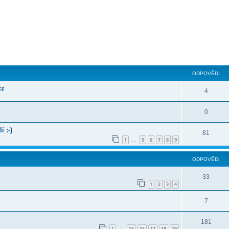
ilé hledání
ODPOVĚDI
cz
4
0
 :-)
81
1
5
6
7
8
9
…
ODPOVĚDI
33
1
2
3
4
7
181
1
15
16
17
18
19