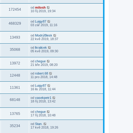
od
milosh
172454
10 říj 2019, 19:34
od
Luigy87
468329
03 zář 2019, 11:16
od
ModrýBlesk
13493
22 kvě 2019, 18:37
od
lkralicek
35068
05 kvě 2019, 09:30
od
chegue
13972
21 bře 2019, 08:20
od
robert.68
12448
11 pro 2018, 14:48
od
Luigy87
11361
16 lis 2018, 11:44
od
vasekpetr1
68148
18 říj 2018, 13:42
od
chegue
13765
17 říj 2018, 10:48
od
Stan.
35234
17 kvě 2018, 19:26