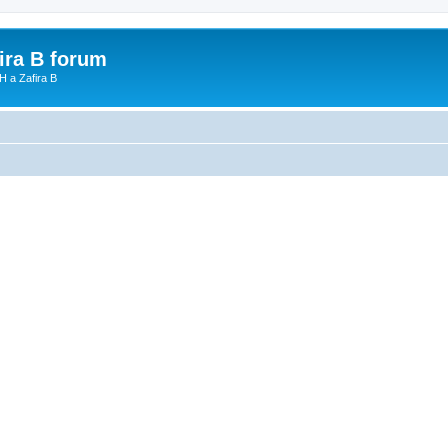
fira B forum
H a Zafira B