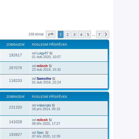
Stránka
1
z
7
1
2
3
4
5
7
Další
158 témat
…
ZOBRAZENÍ
POSLEDNÍ PŘÍSPĚVEK
od
Luigy87
192617
01 dub 2020, 10:07
od
milosh
267076
23 dub 2019, 15:32
od
Samothe
118233
01 dub 2016, 22:24
ZOBRAZENÍ
POSLEDNÍ PŘÍSPĚVEK
od
vojtavojta
231320
18 pro 2014, 05:16
od
milosh
141028
08 bře 2020, 17:27
od
Stan.
193927
07 bře 2020, 12:39