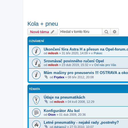
Kola + pneu
Hledat
Pokroč
Nové téma
OZNÁMENÍ
Ukončení fóra Astra H a přesun na Opel-forum.
od
milosh
»
31 bře 2020, 14:09
» v
Pokec
Srovnávač povinného ručení Opel
od
milosh
»
23 dub 2019, 15:32
» v
Od nás pro Vás
Mám mašiny pro pneuservis !!! OSTRAVA a okolí
od
Frydex
»
08 bře 2012, 20:08
TÉMATA
Údaje na pneumatikách
od
milosh
»
04 kvě 2008, 12:29
Konfigurátor Alu kol
od
Oton
»
01 dub 2009, 20:36
Letné pneumatiky - nejaké rady ,postrehy?
od
Adriano2
»
27 říj 2010, 10:07