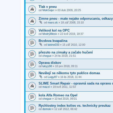
Tlak v pneu
od
MekGajvr
»
03 dub 2009, 20:25
Zimne pneu - mate nejake odporucania, odkaz
od
maro.sk
»
18 zář 2008, 15:10
Velikost kol na OPC
od
ModrýBlesk
»
22 kvě 2019, 18:37
Brzdova kvapalina
od
lukino033
»
15 zář 2010, 12:00
přezuto na zimaky a začalo hučení
od
chegue
»
24 lis 2018, 21:51
Oprava diskov
od
lukyy98
»
10 pro 2018, 09:11
Neválejí se někomu tyto puklice domaa
od
Luigy87
»
16 lis 2018, 11:44
SLIME Smart Repair - opravná sada na opravu 
od
mazzi
»
19 kvě 2011, 11:53
kola Alfa Romeo na Opel
od
chegue
»
10 led 2018, 09:01
Rychlostny index kolies vs. technicky preukaz
od
demski
»
12 zář 2012, 06:42