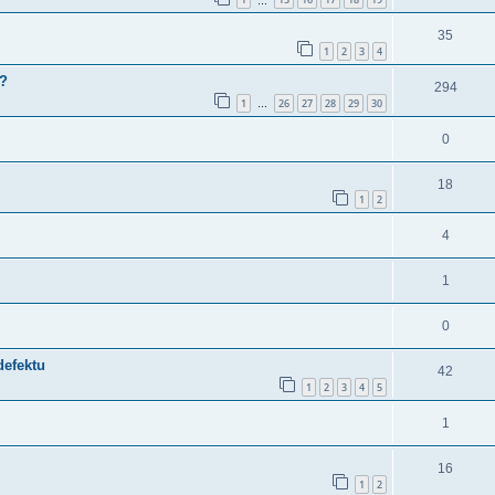
…
35
1
2
3
4
y?
294
1
26
27
28
29
30
…
0
18
1
2
4
1
0
defektu
42
1
2
3
4
5
1
16
1
2