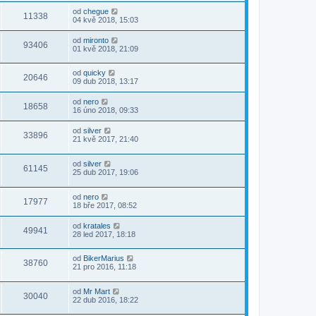
od
chegue
11338
04 kvě 2018, 15:03
od
mironto
93406
01 kvě 2018, 21:09
od
quicky
20646
09 dub 2018, 13:17
od
nero
18658
16 úno 2018, 09:33
od
silver
33896
21 kvě 2017, 21:40
od
silver
61145
25 dub 2017, 19:06
od
nero
17977
18 bře 2017, 08:52
od
kratales
49941
28 led 2017, 18:18
od
BikerMarius
38760
21 pro 2016, 11:18
od
Mr Mart
30040
22 dub 2016, 18:22