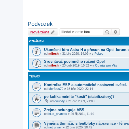
Podvozek
Hledat
Pokroč
Nové téma
OZNÁMENÍ
Ukončení fóra Astra H a přesun na Opel-forum.
od
milosh
»
31 bře 2020, 14:09
» v
Pokec
Srovnávač povinného ručení Opel
od
milosh
»
23 dub 2019, 15:32
» v
Od nás pro Vás
TÉMATA
Kontrolka ESP a automatické nastavení světel.
od
Morfeus70
»
15 bře 2020, 22:14
po kolika měníte "kosti" (stabilizátory)?
od
couddy
»
21 črc 2009, 21:09
Zrejme nefunguje ABS
od
blue_phantas
»
26 říj 2011, 11:19
Výměna tlumičů, silentbloky nápravnice - féro
od
netrunner
»
12 úno 2020, 20:42