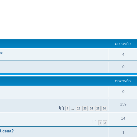
ilé hledání
ODPOVĚDI
cz
4
0
ODPOVĚDI
0
259
1
22
23
24
25
26
…
14
1
2
vá cena?
1