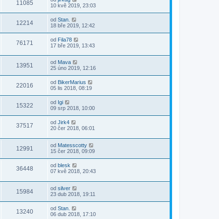
11085
10 kvě 2019, 23:03
od
Stan.
12214
18 bře 2019, 12:42
od
Fila78
76171
17 bře 2019, 13:43
od
Mava
13951
25 úno 2019, 12:16
od
BikerMarius
22016
05 lis 2018, 08:19
od
Igi
15322
09 srp 2018, 10:00
od
Jirk4
37517
20 čer 2018, 06:01
od
Matesscotty
12991
15 čer 2018, 09:09
od
blesk
36448
07 kvě 2018, 20:43
od
silver
15984
23 dub 2018, 19:11
od
Stan.
13240
06 dub 2018, 17:10