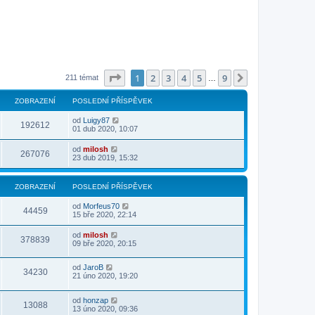
Stránka
1
z
9
1
2
3
4
5
9
Další
211 témat
…
ZOBRAZENÍ
POSLEDNÍ PŘÍSPĚVEK
od
Luigy87
192612
01 dub 2020, 10:07
od
milosh
267076
23 dub 2019, 15:32
ZOBRAZENÍ
POSLEDNÍ PŘÍSPĚVEK
od
Morfeus70
44459
15 bře 2020, 22:14
od
milosh
378839
09 bře 2020, 20:15
od
JaroB
34230
21 úno 2020, 19:20
od
honzap
13088
13 úno 2020, 09:36