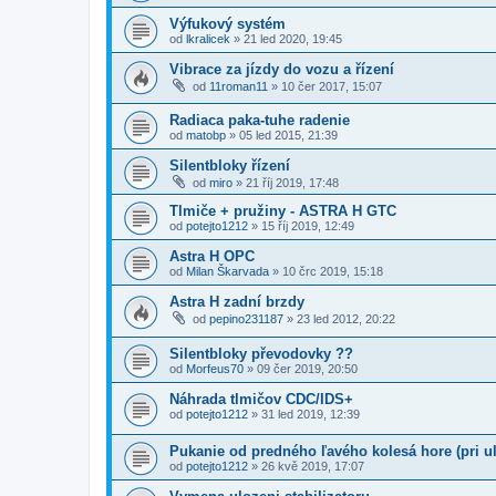
Výfukový systém
od
lkralicek
»
21 led 2020, 19:45
Vibrace za jízdy do vozu a řízení
od
11roman11
»
10 čer 2017, 15:07
Radiaca paka-tuhe radenie
od
matobp
»
05 led 2015, 21:39
Silentbloky řízení
od
miro
»
21 říj 2019, 17:48
Tlmiče + pružiny - ASTRA H GTC
od
potejto1212
»
15 říj 2019, 12:49
Astra H OPC
od
Milan Škarvada
»
10 črc 2019, 15:18
Astra H zadní brzdy
od
pepino231187
»
23 led 2012, 20:22
Silentbloky převodovky ??
od
Morfeus70
»
09 čer 2019, 20:50
Náhrada tlmičov CDC/IDS+
od
potejto1212
»
31 led 2019, 12:39
Pukanie od predného ľavého kolesá hore (pri ul
od
potejto1212
»
26 kvě 2019, 17:07