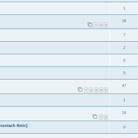
1
26
1
2
3
7
2
0
0
47
1
2
3
4
5
1
16
1
2
ozniach tlmic)
0