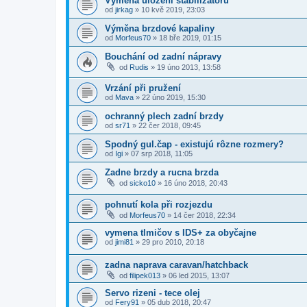
Vymena ulozeni stabilizatoru
od
jirkag
»
10 kvě 2019, 23:03
Výměna brzdové kapaliny
od
Morfeus70
»
18 bře 2019, 01:15
Bouchání od zadní nápravy
od
Rudis
»
19 úno 2013, 13:58
Vrzání při pružení
od
Mava
»
22 úno 2019, 15:30
ochranný plech zadní brzdy
od
sr71
»
22 čer 2018, 09:45
Spodný gul.čap - existujú rôzne rozmery?
od
Igi
»
07 srp 2018, 11:05
Zadne brzdy a rucna brzda
od
sicko10
»
16 úno 2018, 20:43
pohnutí kola při rozjezdu
od
Morfeus70
»
14 čer 2018, 22:34
vymena tlmičov s IDS+ za obyčajne
od
jimi81
»
29 pro 2010, 20:18
zadna naprava caravan/hatchback
od
filipek013
»
06 led 2015, 13:07
Servo rizeni - tece olej
od
Fery91
»
05 dub 2018, 20:47