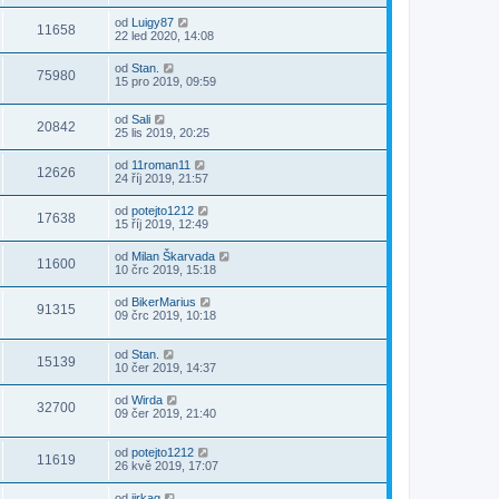
od
Luigy87
11658
22 led 2020, 14:08
od
Stan.
75980
15 pro 2019, 09:59
od
Sali
20842
25 lis 2019, 20:25
od
11roman11
12626
24 říj 2019, 21:57
od
potejto1212
17638
15 říj 2019, 12:49
od
Milan Škarvada
11600
10 črc 2019, 15:18
od
BikerMarius
91315
09 črc 2019, 10:18
od
Stan.
15139
10 čer 2019, 14:37
od
Wirda
32700
09 čer 2019, 21:40
od
potejto1212
11619
26 kvě 2019, 17:07
od
jirkag