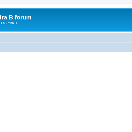
fira B forum
H a Zafira B