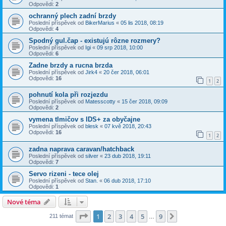
Odpovědi:
2
ochranný plech zadní brzdy
Poslední příspěvek od
BikerMarius
«
05 lis 2018, 08:19
Odpovědi:
4
Spodný gul.čap - existujú rôzne rozmery?
Poslední příspěvek od
Igi
«
09 srp 2018, 10:00
Odpovědi:
6
Zadne brzdy a rucna brzda
Poslední příspěvek od
Jirk4
«
20 čer 2018, 06:01
Odpovědi:
16
1
2
pohnutí kola při rozjezdu
Poslední příspěvek od
Matesscotty
«
15 čer 2018, 09:09
Odpovědi:
2
vymena tlmičov s IDS+ za obyčajne
Poslední příspěvek od
blesk
«
07 kvě 2018, 20:43
Odpovědi:
16
1
2
zadna naprava caravan/hatchback
Poslední příspěvek od
silver
«
23 dub 2018, 19:11
Odpovědi:
7
Servo rizeni - tece olej
Poslední příspěvek od
Stan.
«
06 dub 2018, 17:10
Odpovědi:
1
Nové téma
Stránka
1
z
9
1
2
3
4
5
9
Další
211 témat
…