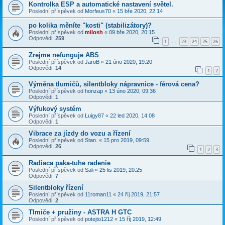
Kontrolka ESP a automatické nastavení světel.
Poslední příspěvek od
Morfeus70
«
15 bře 2020, 22:14
po kolika měníte "kosti" (stabilizátory)?
Poslední příspěvek od
milosh
«
09 bře 2020, 20:15
Odpovědi:
259
1
23
24
25
26
…
Zrejme nefunguje ABS
Poslední příspěvek od
JaroB
«
21 úno 2020, 19:20
Odpovědi:
14
1
2
Výměna tlumičů, silentbloky nápravnice - férová cena?
Poslední příspěvek od
honzap
«
13 úno 2020, 09:36
Odpovědi:
1
Výfukový systém
Poslední příspěvek od
Luigy87
«
22 led 2020, 14:08
Odpovědi:
1
Vibrace za jízdy do vozu a řízení
Poslední příspěvek od
Stan.
«
15 pro 2019, 09:59
Odpovědi:
26
1
2
3
Radiaca paka-tuhe radenie
Poslední příspěvek od
Sali
«
25 lis 2019, 20:25
Odpovědi:
7
Silentbloky řízení
Poslední příspěvek od
11roman11
«
24 říj 2019, 21:57
Odpovědi:
2
Tlmiče + pružiny - ASTRA H GTC
Poslední příspěvek od
potejto1212
«
15 říj 2019, 12:49