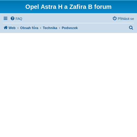
Opel Astra H a Zafira B forum
FAQ
Přihlásit se
H
Web
Obsah fóra
Technika
Podvozek
l
e
d
a
t