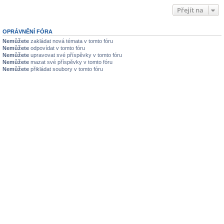
Přejít na
OPRÁVNĚNÍ FÓRA
Nemůžete
zakládat nová témata v tomto fóru
Nemůžete
odpovídat v tomto fóru
Nemůžete
upravovat své příspěvky v tomto fóru
Nemůžete
mazat své příspěvky v tomto fóru
Nemůžete
přikládat soubory v tomto fóru