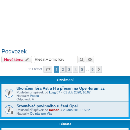
Podvozek
Hledat
Pokročilé hledání
Nové téma
Stránka
1
z
9
1
2
3
4
5
9
Další
211 témat
…
Oznámení
Ukončení fóra Astra H a přesun na Opel-forum.cz
Poslední příspěvek od
Luigy87
«
01 dub 2020, 10:07
Napsal v
Pokec
Odpovědi:
4
Srovnávač povinného ručení Opel
Poslední příspěvek od
milosh
«
23 dub 2019, 15:32
Napsal v
Od nás pro Vás
Témata