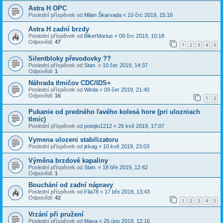
Astra H OPC
Poslední příspěvek od
Milan Škarvada
«
10 črc 2019, 15:18
Astra H zadní brzdy
Poslední příspěvek od
BikerMarius
«
09 črc 2019, 10:18
Odpovědi:
47
1
2
3
4
5
Silentbloky převodovky ??
Poslední příspěvek od
Stan.
«
10 čer 2019, 14:37
Odpovědi:
1
Náhrada tlmičov CDC/IDS+
Poslední příspěvek od
Wirda
«
09 čer 2019, 21:40
Odpovědi:
16
1
2
Pukanie od predného ľavého kolesá hore (pri ulozniach
tlmic)
Poslední příspěvek od
potejto1212
«
26 kvě 2019, 17:07
Vymena ulozeni stabilizatoru
Poslední příspěvek od
jirkag
«
10 kvě 2019, 23:03
Výměna brzdové kapaliny
Poslední příspěvek od
Stan.
«
18 bře 2019, 12:42
Odpovědi:
1
Bouchání od zadní nápravy
Poslední příspěvek od
Fila78
«
17 bře 2019, 13:43
Odpovědi:
42
1
2
3
4
5
Vrzání při pružení
Poslední příspěvek od
Mava
«
25 úno 2019, 12:16