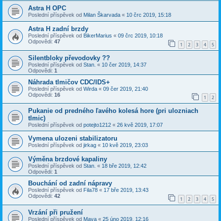
Astra H OPC
Poslední příspěvek od
Milan Škarvada
«
10 črc 2019, 15:18
Astra H zadní brzdy
Poslední příspěvek od
BikerMarius
«
09 črc 2019, 10:18
Odpovědi:
47
1
2
3
4
5
Silentbloky převodovky ??
Poslední příspěvek od
Stan.
«
10 čer 2019, 14:37
Odpovědi:
1
Náhrada tlmičov CDC/IDS+
Poslední příspěvek od
Wirda
«
09 čer 2019, 21:40
Odpovědi:
16
1
2
Pukanie od predného ľavého kolesá hore (pri ulozniach
tlmic)
Poslední příspěvek od
potejto1212
«
26 kvě 2019, 17:07
Vymena ulozeni stabilizatoru
Poslední příspěvek od
jirkag
«
10 kvě 2019, 23:03
Výměna brzdové kapaliny
Poslední příspěvek od
Stan.
«
18 bře 2019, 12:42
Odpovědi:
1
Bouchání od zadní nápravy
Poslední příspěvek od
Fila78
«
17 bře 2019, 13:43
Odpovědi:
42
1
2
3
4
5
Vrzání při pružení
Poslední příspěvek od
Mava
«
25 úno 2019, 12:16