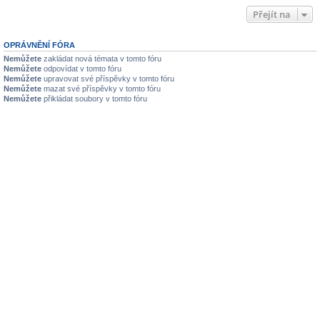
Přejít na
OPRÁVNĚNÍ FÓRA
Nemůžete
zakládat nová témata v tomto fóru
Nemůžete
odpovídat v tomto fóru
Nemůžete
upravovat své příspěvky v tomto fóru
Nemůžete
mazat své příspěvky v tomto fóru
Nemůžete
přikládat soubory v tomto fóru