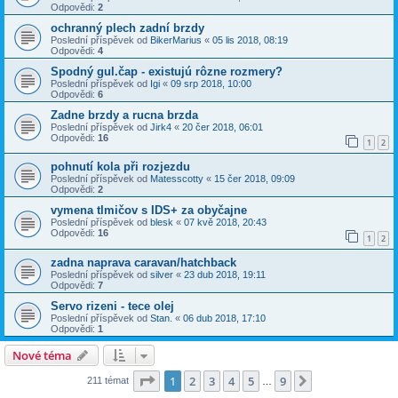
Odpovědi:
2
ochranný plech zadní brzdy
Poslední příspěvek od
BikerMarius
«
05 lis 2018, 08:19
Odpovědi:
4
Spodný gul.čap - existujú rôzne rozmery?
Poslední příspěvek od
Igi
«
09 srp 2018, 10:00
Odpovědi:
6
Zadne brzdy a rucna brzda
Poslední příspěvek od
Jirk4
«
20 čer 2018, 06:01
Odpovědi:
16
1
2
pohnutí kola při rozjezdu
Poslední příspěvek od
Matesscotty
«
15 čer 2018, 09:09
Odpovědi:
2
vymena tlmičov s IDS+ za obyčajne
Poslední příspěvek od
blesk
«
07 kvě 2018, 20:43
Odpovědi:
16
1
2
zadna naprava caravan/hatchback
Poslední příspěvek od
silver
«
23 dub 2018, 19:11
Odpovědi:
7
Servo rizeni - tece olej
Poslední příspěvek od
Stan.
«
06 dub 2018, 17:10
Odpovědi:
1
Nové téma
Stránka
1
z
9
1
2
3
4
5
9
Další
211 témat
…