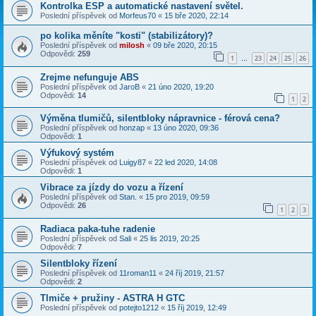
Kontrolka ESP a automatické nastavení světel.
Poslední příspěvek od
Morfeus70
«
15 bře 2020, 22:14
po kolika měníte "kosti" (stabilizátory)?
Poslední příspěvek od
milosh
«
09 bře 2020, 20:15
Odpovědi:
259
1
23
24
25
26
…
Zrejme nefunguje ABS
Poslední příspěvek od
JaroB
«
21 úno 2020, 19:20
Odpovědi:
14
1
2
Výměna tlumičů, silentbloky nápravnice - férová cena?
Poslední příspěvek od
honzap
«
13 úno 2020, 09:36
Odpovědi:
1
Výfukový systém
Poslední příspěvek od
Luigy87
«
22 led 2020, 14:08
Odpovědi:
1
Vibrace za jízdy do vozu a řízení
Poslední příspěvek od
Stan.
«
15 pro 2019, 09:59
Odpovědi:
26
1
2
3
Radiaca paka-tuhe radenie
Poslední příspěvek od
Sali
«
25 lis 2019, 20:25
Odpovědi:
7
Silentbloky řízení
Poslední příspěvek od
11roman11
«
24 říj 2019, 21:57
Odpovědi:
2
Tlmiče + pružiny - ASTRA H GTC
Poslední příspěvek od
potejto1212
«
15 říj 2019, 12:49