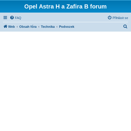
Opel Astra H a Zafira B forum
FAQ
Přihlásit se
H
Web
Obsah fóra
Technika
Podvozek
l
e
d
a
t