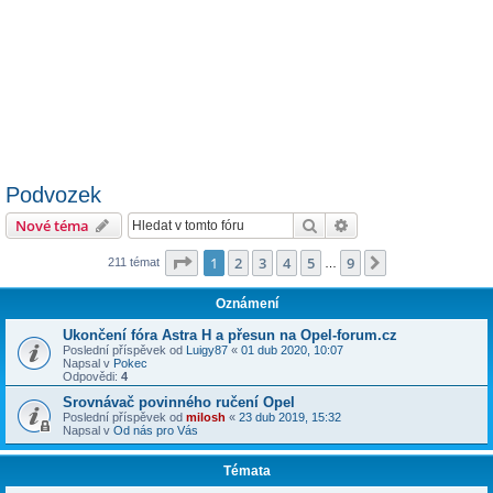
Podvozek
Hledat
Pokročilé hledání
Nové téma
Stránka
1
z
9
1
2
3
4
5
9
Další
211 témat
…
Oznámení
Ukončení fóra Astra H a přesun na Opel-forum.cz
Poslední příspěvek od
Luigy87
«
01 dub 2020, 10:07
Napsal v
Pokec
Odpovědi:
4
Srovnávač povinného ručení Opel
Poslední příspěvek od
milosh
«
23 dub 2019, 15:32
Napsal v
Od nás pro Vás
Témata