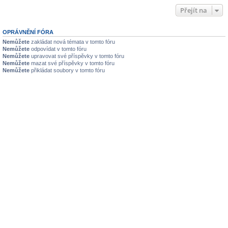
Přejít na
OPRÁVNĚNÍ FÓRA
Nemůžete
zakládat nová témata v tomto fóru
Nemůžete
odpovídat v tomto fóru
Nemůžete
upravovat své příspěvky v tomto fóru
Nemůžete
mazat své příspěvky v tomto fóru
Nemůžete
přikládat soubory v tomto fóru