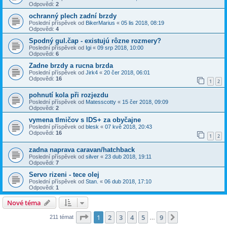
Odpovědi:
2
ochranný plech zadní brzdy
Poslední příspěvek od
BikerMarius
«
05 lis 2018, 08:19
Odpovědi:
4
Spodný gul.čap - existujú rôzne rozmery?
Poslední příspěvek od
Igi
«
09 srp 2018, 10:00
Odpovědi:
6
Zadne brzdy a rucna brzda
Poslední příspěvek od
Jirk4
«
20 čer 2018, 06:01
Odpovědi:
16
1
2
pohnutí kola při rozjezdu
Poslední příspěvek od
Matesscotty
«
15 čer 2018, 09:09
Odpovědi:
2
vymena tlmičov s IDS+ za obyčajne
Poslední příspěvek od
blesk
«
07 kvě 2018, 20:43
Odpovědi:
16
1
2
zadna naprava caravan/hatchback
Poslední příspěvek od
silver
«
23 dub 2018, 19:11
Odpovědi:
7
Servo rizeni - tece olej
Poslední příspěvek od
Stan.
«
06 dub 2018, 17:10
Odpovědi:
1
Nové téma
Stránka
1
z
9
1
2
3
4
5
9
Další
211 témat
…