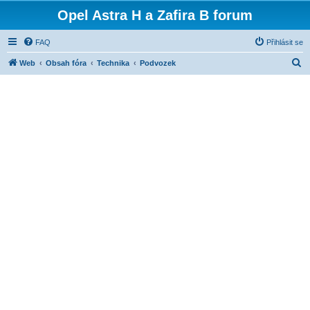
Opel Astra H a Zafira B forum
FAQ
Přihlásit se
H
Web
Obsah fóra
Technika
Podvozek
l
e
d
a
t