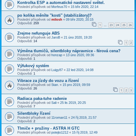
Kontrolka ESP a automatické nastavení světel.
Poslední příspěvek od
Morfeus70
«
15 bře 2020, 22:14
po kolika měníte "kosti" (stabilizátory)?
Poslední příspěvek od
milosh
«
09 bře 2020, 20:15
Odpovědi:
259
1
23
24
25
26
…
Zrejme nefunguje ABS
Poslední příspěvek od
JaroB
«
21 úno 2020, 19:20
Odpovědi:
14
1
2
Výměna tlumičů, silentbloky nápravnice - férová cena?
Poslední příspěvek od
honzap
«
13 úno 2020, 09:36
Odpovědi:
1
Výfukový systém
Poslední příspěvek od
Luigy87
«
22 led 2020, 14:08
Odpovědi:
1
Vibrace za jízdy do vozu a řízení
Poslední příspěvek od
Stan.
«
15 pro 2019, 09:59
Odpovědi:
26
1
2
3
Radiaca paka-tuhe radenie
Poslední příspěvek od
Sali
«
25 lis 2019, 20:25
Odpovědi:
7
Silentbloky řízení
Poslední příspěvek od
11roman11
«
24 říj 2019, 21:57
Odpovědi:
2
Tlmiče + pružiny - ASTRA H GTC
Poslední příspěvek od
potejto1212
«
15 říj 2019, 12:49