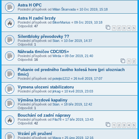
Astra H OPC
Poslední příspěvek od
Milan Škarvada
«
10 črc 2019, 15:18
Astra H zadní brzdy
Poslední příspěvek od
BikerMarius
«
09 črc 2019, 10:18
Odpovědi:
47
1
2
3
4
5
Silentbloky převodovky ??
Poslední příspěvek od
Stan.
«
10 čer 2019, 14:37
Odpovědi:
1
Náhrada tlmičov CDC/IDS+
Poslední příspěvek od
Wirda
«
09 čer 2019, 21:40
Odpovědi:
16
1
2
Pukanie od predného ľavého kolesá hore (pri ulozniach
tlmic)
Poslední příspěvek od
potejto1212
«
26 kvě 2019, 17:07
Vymena ulozeni stabilizatoru
Poslední příspěvek od
jirkag
«
10 kvě 2019, 23:03
Výměna brzdové kapaliny
Poslední příspěvek od
Stan.
«
18 bře 2019, 12:42
Odpovědi:
1
Bouchání od zadní nápravy
Poslední příspěvek od
Fila78
«
17 bře 2019, 13:43
Odpovědi:
42
1
2
3
4
5
Vrzání při pružení
Poslední příspěvek od
Mava
«
25 úno 2019, 12:16