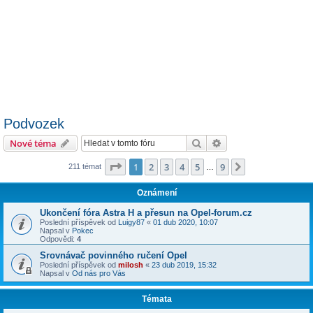
Podvozek
Hledat
Pokročilé hledání
Nové téma
Stránka
1
z
9
1
2
3
4
5
9
Další
211 témat
…
Oznámení
Ukončení fóra Astra H a přesun na Opel-forum.cz
Poslední příspěvek od
Luigy87
«
01 dub 2020, 10:07
Napsal v
Pokec
Odpovědi:
4
Srovnávač povinného ručení Opel
Poslední příspěvek od
milosh
«
23 dub 2019, 15:32
Napsal v
Od nás pro Vás
Témata