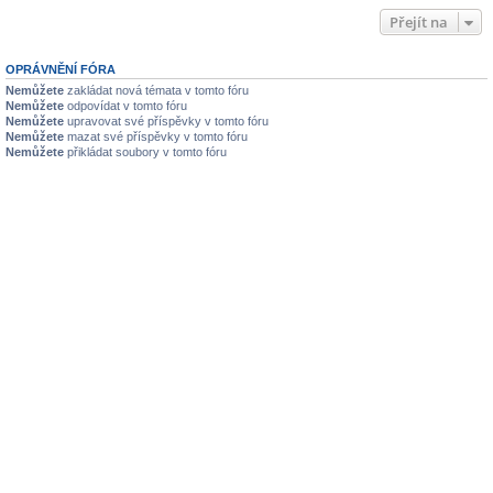
Přejít na
OPRÁVNĚNÍ FÓRA
Nemůžete
zakládat nová témata v tomto fóru
Nemůžete
odpovídat v tomto fóru
Nemůžete
upravovat své příspěvky v tomto fóru
Nemůžete
mazat své příspěvky v tomto fóru
Nemůžete
přikládat soubory v tomto fóru