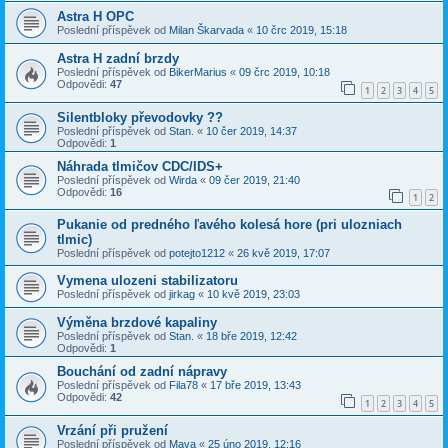
Astra H OPC
Poslední příspěvek od
Milan Škarvada
«
10 črc 2019, 15:18
Astra H zadní brzdy
Poslední příspěvek od
BikerMarius
«
09 črc 2019, 10:18
Odpovědi:
47
1
2
3
4
5
Silentbloky převodovky ??
Poslední příspěvek od
Stan.
«
10 čer 2019, 14:37
Odpovědi:
1
Náhrada tlmičov CDC/IDS+
Poslední příspěvek od
Wirda
«
09 čer 2019, 21:40
Odpovědi:
16
1
2
Pukanie od predného ľavého kolesá hore (pri ulozniach
tlmic)
Poslední příspěvek od
potejto1212
«
26 kvě 2019, 17:07
Vymena ulozeni stabilizatoru
Poslední příspěvek od
jirkag
«
10 kvě 2019, 23:03
Výměna brzdové kapaliny
Poslední příspěvek od
Stan.
«
18 bře 2019, 12:42
Odpovědi:
1
Bouchání od zadní nápravy
Poslední příspěvek od
Fila78
«
17 bře 2019, 13:43
Odpovědi:
42
1
2
3
4
5
Vrzání při pružení
Poslední příspěvek od
Mava
«
25 úno 2019, 12:16