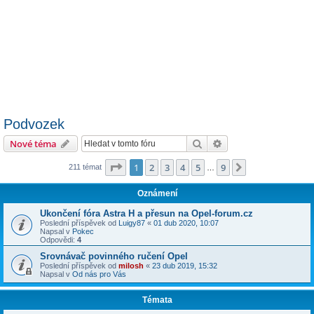
Podvozek
Hledat
Pokročilé hledání
Nové téma
Stránka
1
z
9
1
2
3
4
5
9
Další
211 témat
…
Oznámení
Ukončení fóra Astra H a přesun na Opel-forum.cz
Poslední příspěvek od
Luigy87
«
01 dub 2020, 10:07
Napsal v
Pokec
Odpovědi:
4
Srovnávač povinného ručení Opel
Poslední příspěvek od
milosh
«
23 dub 2019, 15:32
Napsal v
Od nás pro Vás
Témata