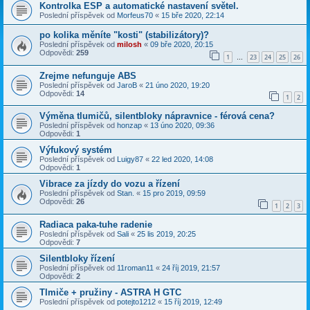
Kontrolka ESP a automatické nastavení světel.
Poslední příspěvek od
Morfeus70
«
15 bře 2020, 22:14
po kolika měníte "kosti" (stabilizátory)?
Poslední příspěvek od
milosh
«
09 bře 2020, 20:15
Odpovědi:
259
1
23
24
25
26
…
Zrejme nefunguje ABS
Poslední příspěvek od
JaroB
«
21 úno 2020, 19:20
Odpovědi:
14
1
2
Výměna tlumičů, silentbloky nápravnice - férová cena?
Poslední příspěvek od
honzap
«
13 úno 2020, 09:36
Odpovědi:
1
Výfukový systém
Poslední příspěvek od
Luigy87
«
22 led 2020, 14:08
Odpovědi:
1
Vibrace za jízdy do vozu a řízení
Poslední příspěvek od
Stan.
«
15 pro 2019, 09:59
Odpovědi:
26
1
2
3
Radiaca paka-tuhe radenie
Poslední příspěvek od
Sali
«
25 lis 2019, 20:25
Odpovědi:
7
Silentbloky řízení
Poslední příspěvek od
11roman11
«
24 říj 2019, 21:57
Odpovědi:
2
Tlmiče + pružiny - ASTRA H GTC
Poslední příspěvek od
potejto1212
«
15 říj 2019, 12:49