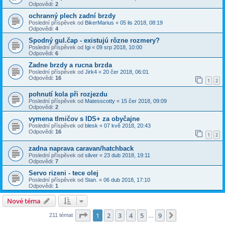
Odpovědi:
2
ochranný plech zadní brzdy
Poslední příspěvek od
BikerMarius
«
05 lis 2018, 08:19
Odpovědi:
4
Spodný gul.čap - existujú rôzne rozmery?
Poslední příspěvek od
Igi
«
09 srp 2018, 10:00
Odpovědi:
6
Zadne brzdy a rucna brzda
Poslední příspěvek od
Jirk4
«
20 čer 2018, 06:01
Odpovědi:
16
1
2
pohnutí kola při rozjezdu
Poslední příspěvek od
Matesscotty
«
15 čer 2018, 09:09
Odpovědi:
2
vymena tlmičov s IDS+ za obyčajne
Poslední příspěvek od
blesk
«
07 kvě 2018, 20:43
Odpovědi:
16
1
2
zadna naprava caravan/hatchback
Poslední příspěvek od
silver
«
23 dub 2018, 19:11
Odpovědi:
7
Servo rizeni - tece olej
Poslední příspěvek od
Stan.
«
06 dub 2018, 17:10
Odpovědi:
1
Nové téma
Stránka
1
z
9
1
2
3
4
5
9
Další
211 témat
…