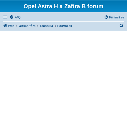
Opel Astra H a Zafira B forum
FAQ
Přihlásit se
H
Web
Obsah fóra
Technika
Podvozek
l
e
d
a
t