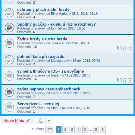
Odpovědi:
2
ochranný plech zadní brzdy
Poslední příspěvek od
BikerMarius
«
05 lis 2018, 08:19
Odpovědi:
4
Spodný gul.čap - existujú rôzne rozmery?
Poslední příspěvek od
Igi
«
09 srp 2018, 10:00
Odpovědi:
6
Zadne brzdy a rucna brzda
Poslední příspěvek od
Jirk4
«
20 čer 2018, 06:01
Odpovědi:
16
1
2
pohnutí kola při rozjezdu
Poslední příspěvek od
Matesscotty
«
15 čer 2018, 09:09
Odpovědi:
2
vymena tlmičov s IDS+ za obyčajne
Poslední příspěvek od
blesk
«
07 kvě 2018, 20:43
Odpovědi:
16
1
2
zadna naprava caravan/hatchback
Poslední příspěvek od
silver
«
23 dub 2018, 19:11
Odpovědi:
7
Servo rizeni - tece olej
Poslední příspěvek od
Stan.
«
06 dub 2018, 17:10
Odpovědi:
1
Nové téma
Stránka
1
z
9
1
2
3
4
5
9
Další
211 témat
…