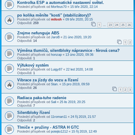
Kontrolka ESP a automatické nastavení světel.
Poslední příspěvek od
Morfeus70
«
15 bře 2020, 22:14
po kolika měníte "kosti" (stabilizátory)?
Poslední příspěvek od
milosh
«
09 bře 2020, 20:15
Odpovědi:
259
1
23
24
25
26
…
Zrejme nefunguje ABS
Poslední příspěvek od
JaroB
«
21 úno 2020, 19:20
Odpovědi:
14
1
2
Výměna tlumičů, silentbloky nápravnice - férová cena?
Poslední příspěvek od
honzap
«
13 úno 2020, 09:36
Odpovědi:
1
Výfukový systém
Poslední příspěvek od
Luigy87
«
22 led 2020, 14:08
Odpovědi:
1
Vibrace za jízdy do vozu a řízení
Poslední příspěvek od
Stan.
«
15 pro 2019, 09:59
Odpovědi:
26
1
2
3
Radiaca paka-tuhe radenie
Poslední příspěvek od
Sali
«
25 lis 2019, 20:25
Odpovědi:
7
Silentbloky řízení
Poslední příspěvek od
11roman11
«
24 říj 2019, 21:57
Odpovědi:
2
Tlmiče + pružiny - ASTRA H GTC
Poslední příspěvek od
potejto1212
«
15 říj 2019, 12:49