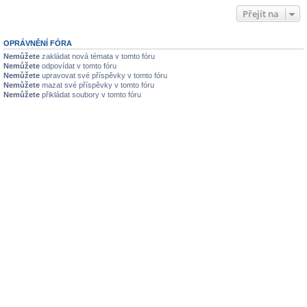
Přejít na
OPRÁVNĚNÍ FÓRA
Nemůžete
zakládat nová témata v tomto fóru
Nemůžete
odpovídat v tomto fóru
Nemůžete
upravovat své příspěvky v tomto fóru
Nemůžete
mazat své příspěvky v tomto fóru
Nemůžete
přikládat soubory v tomto fóru