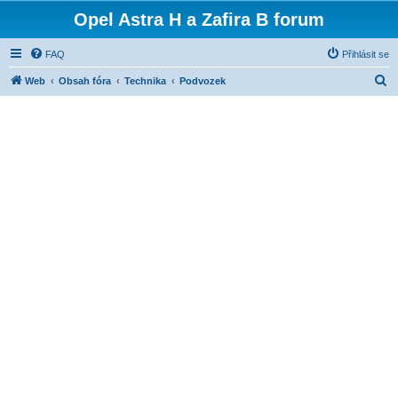
Opel Astra H a Zafira B forum
FAQ
Přihlásit se
H
Web
Obsah fóra
Technika
Podvozek
l
e
d
a
t