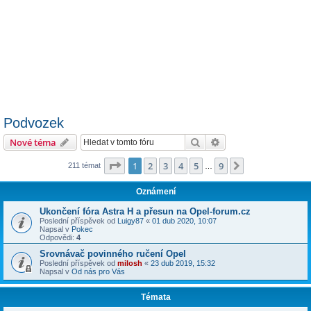
Podvozek
Hledat
Pokročilé hledání
Nové téma
Stránka
1
z
9
1
2
3
4
5
9
Další
211 témat
…
Oznámení
Ukončení fóra Astra H a přesun na Opel-forum.cz
Poslední příspěvek od
Luigy87
«
01 dub 2020, 10:07
Napsal v
Pokec
Odpovědi:
4
Srovnávač povinného ručení Opel
Poslední příspěvek od
milosh
«
23 dub 2019, 15:32
Napsal v
Od nás pro Vás
Témata