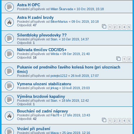
Astra H OPC
Poslední příspěvek od
Milan Škarvada
«
10 črc 2019, 15:18
Astra H zadní brzdy
Poslední příspěvek od
BikerMarius
«
09 črc 2019, 10:18
Odpovědi:
47
1
2
3
4
5
Silentbloky převodovky ??
Poslední příspěvek od
Stan.
«
10 čer 2019, 14:37
Odpovědi:
1
Náhrada tlmičov CDC/IDS+
Poslední příspěvek od
Wirda
«
09 čer 2019, 21:40
Odpovědi:
16
1
2
Pukanie od predného ľavého kolesá hore (pri ulozniach
tlmic)
Poslední příspěvek od
potejto1212
«
26 kvě 2019, 17:07
Vymena ulozeni stabilizatoru
Poslední příspěvek od
jirkag
«
10 kvě 2019, 23:03
Výměna brzdové kapaliny
Poslední příspěvek od
Stan.
«
18 bře 2019, 12:42
Odpovědi:
1
Bouchání od zadní nápravy
Poslední příspěvek od
Fila78
«
17 bře 2019, 13:43
Odpovědi:
42
1
2
3
4
5
Vrzání při pružení
Poslední příspěvek od
Mava
«
25 úno 2019, 12:16