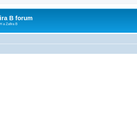
fira B forum
H a Zafira B