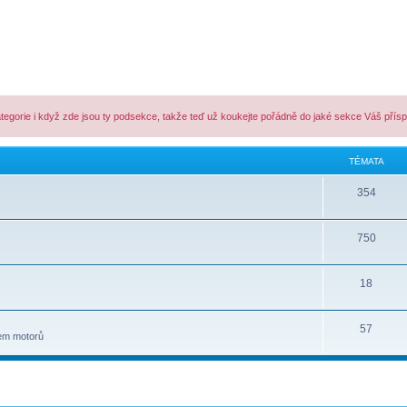
ategorie i když zde jsou ty podsekce, takže teď už koukejte pořádně do jaké sekce Váš přís
TÉMATA
354
750
18
57
lem motorů
lé hledání