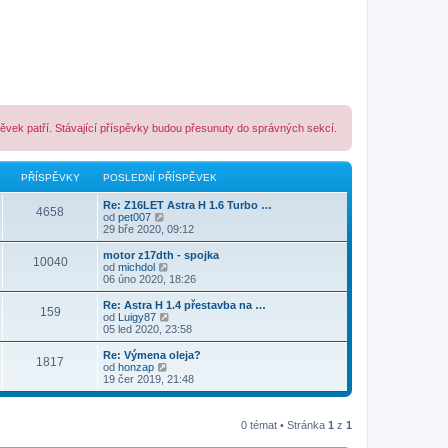
pěvek patří. Stávající příspěvky budou přesunuty do správných sekcí.
PŘÍSPĚVKY
POSLEDNÍ PŘÍSPĚVEK
Re: Z16LET Astra H 1.6 Turbo …
4658
Z
od
pet007
o
29 bře 2020, 09:12
b
r
motor z17dth - spojka
10040
a
Z
od
michdol
z
o
06 úno 2020, 18:26
i
b
t
r
Re: Astra H 1.4 přestavba na …
159
p
a
Z
od
Luigy87
o
z
o
05 led 2020, 23:58
s
i
b
l
t
r
Re: Výmena oleja?
e
1817
p
a
Z
od
honzap
d
o
z
o
19 čer 2019, 21:48
n
s
i
b
í
l
t
r
p
e
p
a
ř
d
o
0 témat • Stránka
1
z
1
z
í
n
s
i
s
í
l