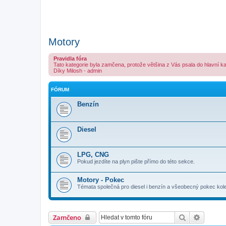
Motory
Pravidla fóra
Tato kategorie byla zamčena, protože většina z Vás psala do hlavní k
Díky Milosh - admin
FÓRUM
Benzín
Diesel
LPG, CNG
Pokud jezdíte na plyn pište přímo do této sekce.
Motory - Pokec
Témata společná pro diesel i benzín a všeobecný pokec ko
Hledat
Pokroči
Zamčeno