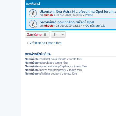
OZNÁMENÍ
Ukončení fóra Astra H a přesun na Opel-forum.
od
milosh
»
31 bře 2020, 14:09
» v
Pokec
Srovnávač povinného ručení Opel
od
milosh
»
23 dub 2019, 15:32
» v
Od nás pro Vás
Zamčeno
Vrátit se na Obsah fóra
OPRÁVNĚNÍ FÓRA
Nemůžete
zakládat nová témata v tomto fóru
Nemůžete
odpovídat v tomto fóru
Nemůžete
upravovat své příspěvky v tomto fóru
Nemůžete
mazat své příspěvky v tomto fóru
Nemůžete
přikládat soubory v tomto fóru