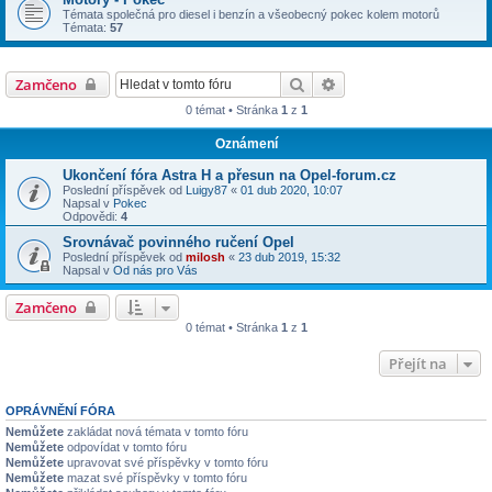
Témata společná pro diesel i benzín a všeobecný pokec kolem motorů
Témata:
57
Hledat
Pokročilé hledání
Zamčeno
0 témat • Stránka
1
z
1
Oznámení
Ukončení fóra Astra H a přesun na Opel-forum.cz
Poslední příspěvek od
Luigy87
«
01 dub 2020, 10:07
Napsal v
Pokec
Odpovědi:
4
Srovnávač povinného ručení Opel
Poslední příspěvek od
milosh
«
23 dub 2019, 15:32
Napsal v
Od nás pro Vás
Zamčeno
0 témat • Stránka
1
z
1
Přejít na
OPRÁVNĚNÍ FÓRA
Nemůžete
zakládat nová témata v tomto fóru
Nemůžete
odpovídat v tomto fóru
Nemůžete
upravovat své příspěvky v tomto fóru
Nemůžete
mazat své příspěvky v tomto fóru