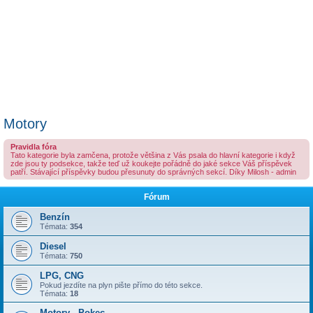
Motory
Pravidla fóra
Tato kategorie byla zamčena, protože většina z Vás psala do hlavní kategorie i když
zde jsou ty podsekce, takže teď už koukejte pořádně do jaké sekce Váš příspěvek
patří. Stávající příspěvky budou přesunuty do správných sekcí. Díky Milosh - admin
Fórum
Benzín
Témata:
354
Diesel
Témata:
750
LPG, CNG
Pokud jezdíte na plyn pište přímo do této sekce.
Témata:
18
Motory - Pokec