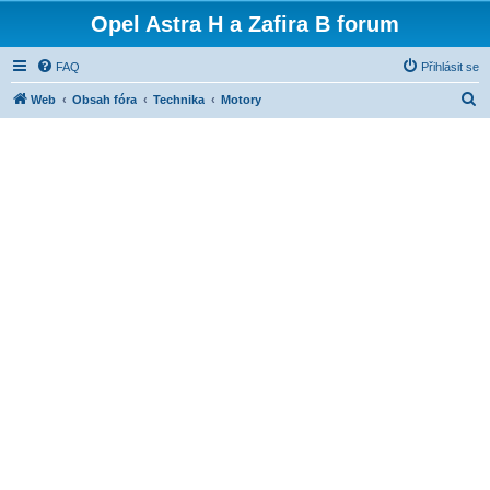
Opel Astra H a Zafira B forum
FAQ
Přihlásit se
H
Web
Obsah fóra
Technika
Motory
l
e
d
a
t