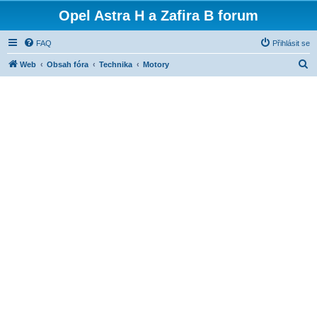
Opel Astra H a Zafira B forum
FAQ
Přihlásit se
H
Web
Obsah fóra
Technika
Motory
l
e
d
a
t