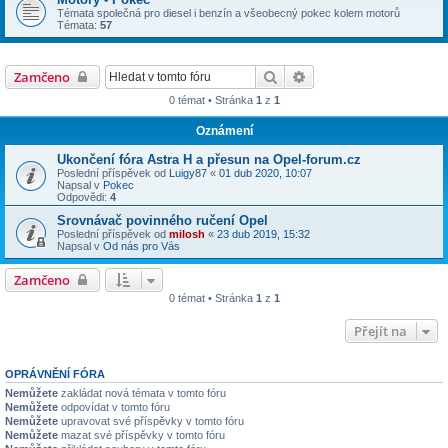
Témata společná pro diesel i benzín a všeobecný pokec kolem motorů
Témata:
57
Hledat
Pokročilé hledání
Zamčeno
0 témat • Stránka
1
z
1
Oznámení
Ukončení fóra Astra H a přesun na Opel-forum.cz
Poslední příspěvek od
Luigy87
«
01 dub 2020, 10:07
Napsal v
Pokec
Odpovědi:
4
Srovnávač povinného ručení Opel
Poslední příspěvek od
milosh
«
23 dub 2019, 15:32
Napsal v
Od nás pro Vás
Zamčeno
0 témat • Stránka
1
z
1
Přejít na
OPRÁVNĚNÍ FÓRA
Nemůžete
zakládat nová témata v tomto fóru
Nemůžete
odpovídat v tomto fóru
Nemůžete
upravovat své příspěvky v tomto fóru
Nemůžete
mazat své příspěvky v tomto fóru