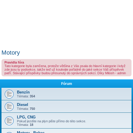
Motory
Pravidla fóra
Tato kategorie byla zamčena, protože většina z Vás psala do hlavní kategorie i když
zde jsou ty podsekce, takže teď už koukejte pořádně do jaké sekce Váš příspěvek
patří. Stávající příspěvky budou přesunuty do správných sekcí. Díky Milosh - admin
Fórum
Benzín
Témata:
354
Diesel
Témata:
750
LPG, CNG
Pokud jezdíte na plyn pište přímo do této sekce.
Témata:
18
Motory - Pokec