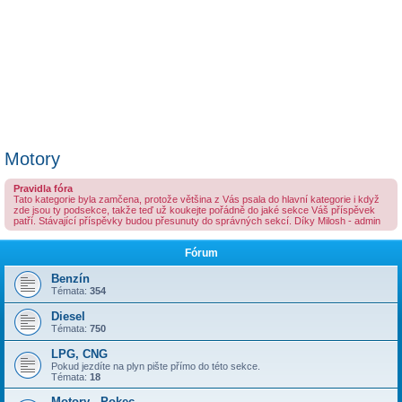
Motory
Pravidla fóra
Tato kategorie byla zamčena, protože většina z Vás psala do hlavní kategorie i když
zde jsou ty podsekce, takže teď už koukejte pořádně do jaké sekce Váš příspěvek
patří. Stávající příspěvky budou přesunuty do správných sekcí. Díky Milosh - admin
Fórum
Benzín
Témata:
354
Diesel
Témata:
750
LPG, CNG
Pokud jezdíte na plyn pište přímo do této sekce.
Témata:
18
Motory - Pokec