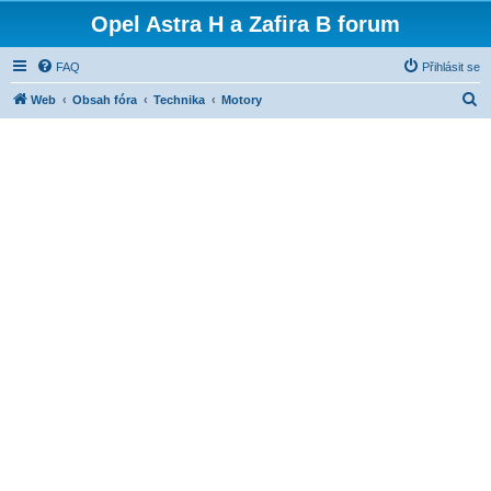
Opel Astra H a Zafira B forum
FAQ
Přihlásit se
H
Web
Obsah fóra
Technika
Motory
l
e
d
a
t