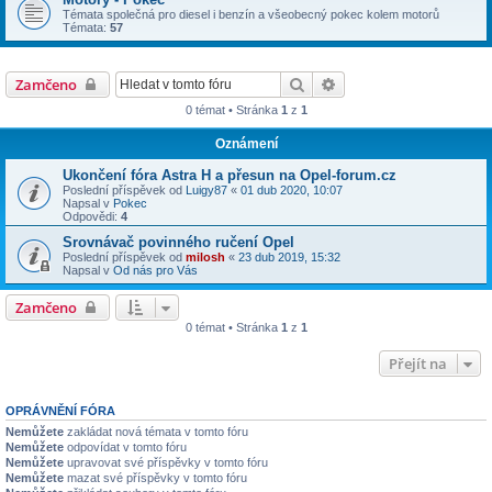
Témata společná pro diesel i benzín a všeobecný pokec kolem motorů
Témata:
57
Hledat
Pokročilé hledání
Zamčeno
0 témat • Stránka
1
z
1
Oznámení
Ukončení fóra Astra H a přesun na Opel-forum.cz
Poslední příspěvek od
Luigy87
«
01 dub 2020, 10:07
Napsal v
Pokec
Odpovědi:
4
Srovnávač povinného ručení Opel
Poslední příspěvek od
milosh
«
23 dub 2019, 15:32
Napsal v
Od nás pro Vás
Zamčeno
0 témat • Stránka
1
z
1
Přejít na
OPRÁVNĚNÍ FÓRA
Nemůžete
zakládat nová témata v tomto fóru
Nemůžete
odpovídat v tomto fóru
Nemůžete
upravovat své příspěvky v tomto fóru
Nemůžete
mazat své příspěvky v tomto fóru