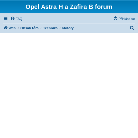
Opel Astra H a Zafira B forum
FAQ
Přihlásit se
H
Web
Obsah fóra
Technika
Motory
l
e
d
a
t