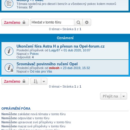
Témata společná pro diesel i benzín a všeobecný pokec kolem motorů
Témata:
57
Hledat
Pokročilé hledání
Zamčeno
0 témat • Stránka
1
z
1
Oznámení
Ukončení fóra Astra H a přesun na Opel-forum.cz
Poslední příspěvek od
Luigy87
«
01 dub 2020, 10:07
Napsal v
Pokec
Odpovědi:
4
Srovnávač povinného ručení Opel
Poslední příspěvek od
milosh
«
23 dub 2019, 15:32
Napsal v
Od nás pro Vás
Zamčeno
0 témat • Stránka
1
z
1
Přejít na
OPRÁVNĚNÍ FÓRA
Nemůžete
zakládat nová témata v tomto fóru
Nemůžete
odpovídat v tomto fóru
Nemůžete
upravovat své příspěvky v tomto fóru
Nemůžete
mazat své příspěvky v tomto fóru