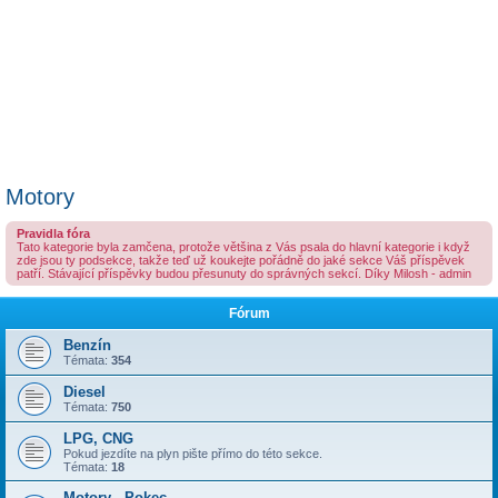
Motory
Pravidla fóra
Tato kategorie byla zamčena, protože většina z Vás psala do hlavní kategorie i když
zde jsou ty podsekce, takže teď už koukejte pořádně do jaké sekce Váš příspěvek
patří. Stávající příspěvky budou přesunuty do správných sekcí. Díky Milosh - admin
Fórum
Benzín
Témata:
354
Diesel
Témata:
750
LPG, CNG
Pokud jezdíte na plyn pište přímo do této sekce.
Témata:
18
Motory - Pokec