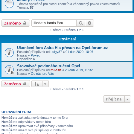
Témata společná pro diesel i benzín a všeobecný pokec kolem motorů
Témata:
57
Hledat
Pokročilé hledání
Zamčeno
0 témat • Stránka
1
z
1
Oznámení
Ukončení fóra Astra H a přesun na Opel-forum.cz
Poslední příspěvek od
Luigy87
«
01 dub 2020, 10:07
Napsal v
Pokec
Odpovědi:
4
Srovnávač povinného ručení Opel
Poslední příspěvek od
milosh
«
23 dub 2019, 15:32
Napsal v
Od nás pro Vás
Zamčeno
0 témat • Stránka
1
z
1
Přejít na
OPRÁVNĚNÍ FÓRA
Nemůžete
zakládat nová témata v tomto fóru
Nemůžete
odpovídat v tomto fóru
Nemůžete
upravovat své příspěvky v tomto fóru
Nemůžete
mazat své příspěvky v tomto fóru