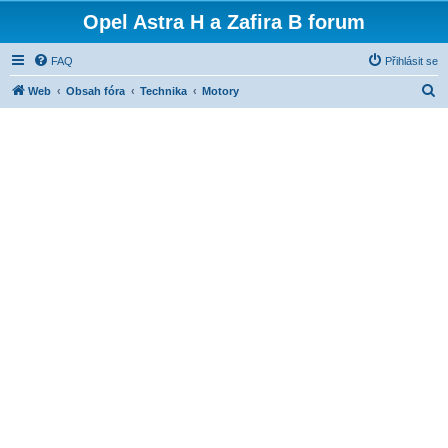
Opel Astra H a Zafira B forum
FAQ
Přihlásit se
H
Web
Obsah fóra
Technika
Motory
l
e
d
a
t