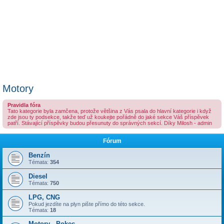
Motory
Pravidla fóra
Tato kategorie byla zamčena, protože většina z Vás psala do hlavní kategorie i když
zde jsou ty podsekce, takže teď už koukejte pořádně do jaké sekce Váš příspěvek
patří. Stávající příspěvky budou přesunuty do správných sekcí. Díky Milosh - admin
Fórum
Benzín
Témata:
354
Diesel
Témata:
750
LPG, CNG
Pokud jezdíte na plyn pište přímo do této sekce.
Témata:
18
Motory - Pokec