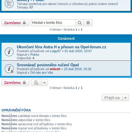
Témata společná pro diesel i benzín a všeobecný pokec kolem motorů
Témata:
57
Hledat
Pokročilé hledání
Zamčeno
0 témat • Stránka
1
z
1
Oznámení
Ukončení fóra Astra H a přesun na Opel-forum.cz
Poslední příspěvek od
Luigy87
«
01 dub 2020, 10:07
Napsal v
Pokec
Odpovědi:
4
Srovnávač povinného ručení Opel
Poslední příspěvek od
milosh
«
23 dub 2019, 15:32
Napsal v
Od nás pro Vás
Zamčeno
0 témat • Stránka
1
z
1
Přejít na
OPRÁVNĚNÍ FÓRA
Nemůžete
zakládat nová témata v tomto fóru
Nemůžete
odpovídat v tomto fóru
Nemůžete
upravovat své příspěvky v tomto fóru
Nemůžete
mazat své příspěvky v tomto fóru