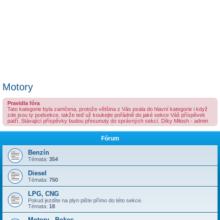
Motory
Pravidla fóra
Tato kategorie byla zamčena, protože většina z Vás psala do hlavní kategorie i když
zde jsou ty podsekce, takže teď už koukejte pořádně do jaké sekce Váš příspěvek
patří. Stávající příspěvky budou přesunuty do správných sekcí. Díky Milosh - admin
Fórum
Benzín
Témata:
354
Diesel
Témata:
750
LPG, CNG
Pokud jezdíte na plyn pište přímo do této sekce.
Témata:
18
Motory - Pokec