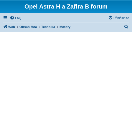
Opel Astra H a Zafira B forum
FAQ
Přihlásit se
H
Web
Obsah fóra
Technika
Motory
l
e
d
a
t