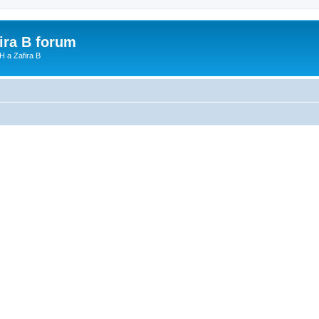
fira B forum
H a Zafira B