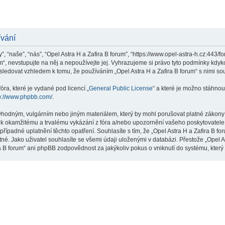
ívání
”, “naše”, “nás”, “Opel Astra H a Zafira B forum”, “https://www.opel-astra-h.cz:443/
m“, nevstupujte na něj a nepoužívejte jej. Vyhrazujeme si právo tyto podmínky kdyk
ledovat vzhledem k tomu, že používáním „Opel Astra H a Zafira B forum“ s nimi sou
ra, které je vydané pod licencí „
General Public License
“ a které je možno stáhnou
p://www.phpbb.com/
.
hodným, vulgárním nebo jiným materiálem, který by mohl porušovat platné zákony ve
 k okamžitému a trvalému vykázání z fóra a/nebo upozornění vašeho poskytovatele 
řípadné uplatnění těchto opatření. Souhlasíte s tím, že „Opel Astra H a Zafira B f
né. Jako uživatel souhlasíte se všemi údaji uloženými v databázi. Přestože „Opel A
ra B forum“ ani phpBB zodpovědnost za jakýkoliv pokus o vniknutí do systému, který