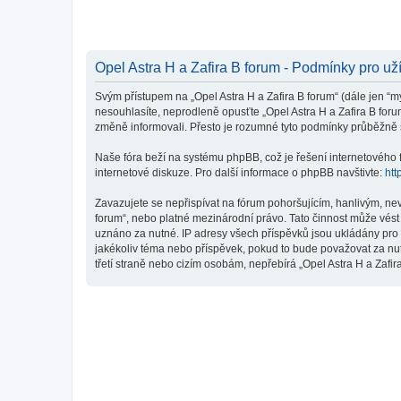
Opel Astra H a Zafira B forum - Podmínky pro už
Svým přístupem na „Opel Astra H a Zafira B forum“ (dále jen “my
nesouhlasíte, neprodleně opusťte „Opel Astra H a Zafira B foru
změně informovali. Přesto je rozumné tyto podmínky průběžně s
Naše fóra beží na systému phpBB, což je řešení internetového fó
internetové diskuze. Pro další informace o phpBB navštivte:
htt
Zavazujete se nepřispívat na fórum pohoršujícím, hanlivým, nev
forum“, nebo platné mezinárodní právo. Tato činnost může vést
uznáno za nutné. IP adresy všech příspěvků jsou ukládány pro p
jakékoliv téma nebo příspěvek, pokud to bude považovat za nut
třetí straně nebo cizím osobám, nepřebírá „Opel Astra H a Zafi