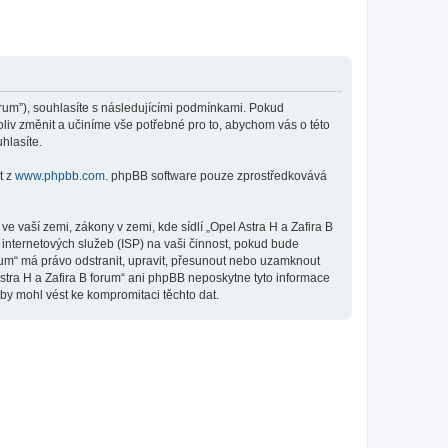
forum”), souhlasíte s následujícími podmínkami. Pokud
oliv změnit a učiníme vše potřebné pro to, abychom vás o této
hlasíte.
t z
www.phpbb.com
. phpBB software pouze zprostředkovává
 vaší zemi, zákony v zemi, kde sídlí „Opel Astra H a Zafira B
internetových služeb (ISP) na vaši činnost, pokud bude
orum“ má právo odstranit, upravit, přesunout nebo uzamknout
stra H a Zafira B forum“ ani phpBB neposkytne tyto informace
 by mohl vést ke kompromitaci těchto dat.