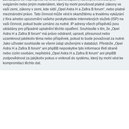
vulgárním nebo jiným materiálem, který by mohl porušovat platné zákony ve
vaší zemi, zákony v zemi, kde sídlí „Opel Astra H a Zafira B forum“, nebo platné
mezinárodní právo. Tato činnost může vést k okamžitému a trvalému vykázání
z fóra a/nebo upozornění vašeho poskytovatele internetových služeb (ISP) na
vaši činnost, pokud bude uznáno za nutné. IP adresy všech příspěvků jsou
ukládány pro případné uplatnění těchto opatření. Souhlasíte s tím, že „Opel
Astra H a Zafira B forum“ má právo odstranit, upravit, přesunout nebo
uzamknout jakékoliv téma nebo příspěvek, pokud to bude považovat za nutné.
Jako uživatel souhlasíte se všemi údaji uloženými v databázi. Přestože „Opel
Astra H a Zafira B forum“ ani phpBB neposkytne tyto informace třetí straně
nebo cizím osobám, nepřebírá „Opel Astra H a Zafira B forum“ ani phpBB
zodpovědnost za jakýkoliv pokus o vniknutí do systému, který by mohl vést ke
kompromitaci těchto dat.