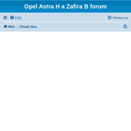
Opel Astra H a Zafira B forum
FAQ
Přihlásit se
H
Web
Obsah fóra
l
e
d
a
t