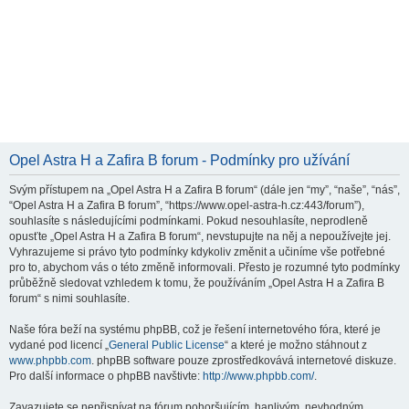
Opel Astra H a Zafira B forum - Podmínky pro užívání
Svým přístupem na „Opel Astra H a Zafira B forum“ (dále jen “my”, “naše”, “nás”,
“Opel Astra H a Zafira B forum”, “https://www.opel-astra-h.cz:443/forum”),
souhlasíte s následujícími podmínkami. Pokud nesouhlasíte, neprodleně
opusťte „Opel Astra H a Zafira B forum“, nevstupujte na něj a nepoužívejte jej.
Vyhrazujeme si právo tyto podmínky kdykoliv změnit a učiníme vše potřebné
pro to, abychom vás o této změně informovali. Přesto je rozumné tyto podmínky
průběžně sledovat vzhledem k tomu, že používáním „Opel Astra H a Zafira B
forum“ s nimi souhlasíte.
Naše fóra beží na systému phpBB, což je řešení internetového fóra, které je
vydané pod licencí „
General Public License
“ a které je možno stáhnout z
www.phpbb.com
. phpBB software pouze zprostředkovává internetové diskuze.
Pro další informace o phpBB navštivte:
http://www.phpbb.com/
.
Zavazujete se nepřispívat na fórum pohoršujícím, hanlivým, nevhodným,