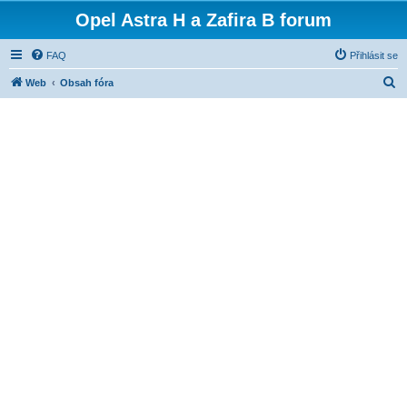
Opel Astra H a Zafira B forum
FAQ
Přihlásit se
H
Web
Obsah fóra
l
e
d
a
t