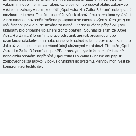
vulgárním nebo jiným materiálem, který by mohl porušovat platné zákony ve
vaší zemi, zákony v zemi, kde sídlí „Opel Astra H a Zafira B forum“, nebo platné
mezinárodní právo. Tato činnost může vést k okamžitému a trvalému vykázání
z fóra a/nebo upozornění vašeho poskytovatele internetových služeb (ISP) na
vaši činnost, pokud bude uznáno za nutné. IP adresy všech příspěvků jsou
ukládány pro případné uplatnění těchto opatření. Souhlasíte s tím, že „Opel
Astra H a Zafira B forum“ má právo odstranit, upravit, přesunout nebo
uzamknout jakékoliv téma nebo příspěvek, pokud to bude považovat za nutné.
Jako uživatel souhlasíte se všemi údaji uloženými v databázi. Přestože „Opel
Astra H a Zafira B forum“ ani phpBB neposkytne tyto informace třetí straně
nebo cizím osobám, nepřebírá „Opel Astra H a Zafira B forum“ ani phpBB
zodpovědnost za jakýkoliv pokus o vniknutí do systému, který by mohl vést ke
kompromitaci těchto dat.