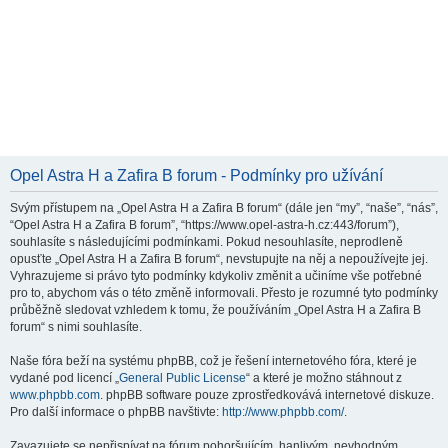
Opel Astra H a Zafira B forum - Podmínky pro užívání
Svým přístupem na „Opel Astra H a Zafira B forum“ (dále jen “my”, “naše”, “nás”,
“Opel Astra H a Zafira B forum”, “https://www.opel-astra-h.cz:443/forum”),
souhlasíte s následujícími podmínkami. Pokud nesouhlasíte, neprodleně
opusťte „Opel Astra H a Zafira B forum“, nevstupujte na něj a nepoužívejte jej.
Vyhrazujeme si právo tyto podmínky kdykoliv změnit a učiníme vše potřebné
pro to, abychom vás o této změně informovali. Přesto je rozumné tyto podmínky
průběžně sledovat vzhledem k tomu, že používáním „Opel Astra H a Zafira B
forum“ s nimi souhlasíte.
Naše fóra beží na systému phpBB, což je řešení internetového fóra, které je
vydané pod licencí „
General Public License
“ a které je možno stáhnout z
www.phpbb.com
. phpBB software pouze zprostředkovává internetové diskuze.
Pro další informace o phpBB navštivte:
http://www.phpbb.com/
.
Zavazujete se nepřispívat na fórum pohoršujícím, hanlivým, nevhodným,