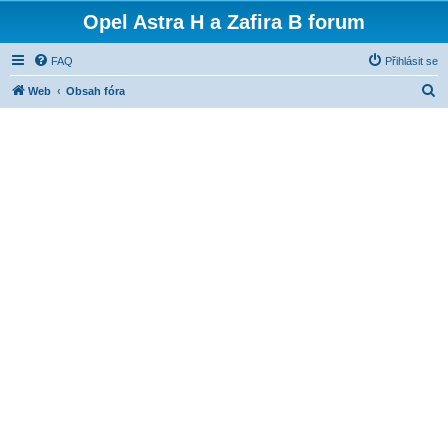
Opel Astra H a Zafira B forum
FAQ
Přihlásit se
H
Web
Obsah fóra
l
e
d
a
t