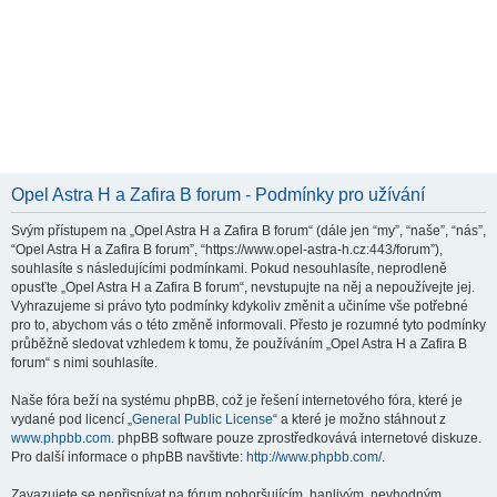
Opel Astra H a Zafira B forum - Podmínky pro užívání
Svým přístupem na „Opel Astra H a Zafira B forum“ (dále jen “my”, “naše”, “nás”,
“Opel Astra H a Zafira B forum”, “https://www.opel-astra-h.cz:443/forum”),
souhlasíte s následujícími podmínkami. Pokud nesouhlasíte, neprodleně
opusťte „Opel Astra H a Zafira B forum“, nevstupujte na něj a nepoužívejte jej.
Vyhrazujeme si právo tyto podmínky kdykoliv změnit a učiníme vše potřebné
pro to, abychom vás o této změně informovali. Přesto je rozumné tyto podmínky
průběžně sledovat vzhledem k tomu, že používáním „Opel Astra H a Zafira B
forum“ s nimi souhlasíte.
Naše fóra beží na systému phpBB, což je řešení internetového fóra, které je
vydané pod licencí „
General Public License
“ a které je možno stáhnout z
www.phpbb.com
. phpBB software pouze zprostředkovává internetové diskuze.
Pro další informace o phpBB navštivte:
http://www.phpbb.com/
.
Zavazujete se nepřispívat na fórum pohoršujícím, hanlivým, nevhodným,