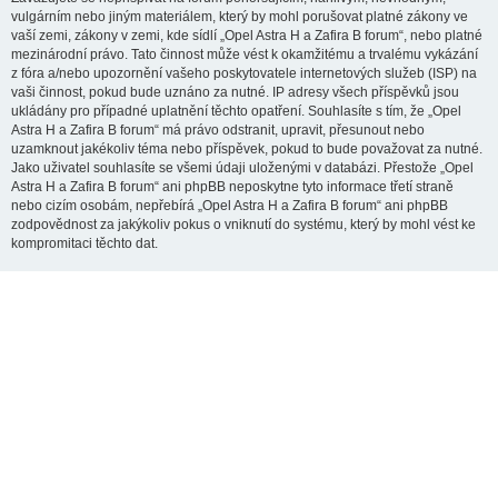
vulgárním nebo jiným materiálem, který by mohl porušovat platné zákony ve
vaší zemi, zákony v zemi, kde sídlí „Opel Astra H a Zafira B forum“, nebo platné
mezinárodní právo. Tato činnost může vést k okamžitému a trvalému vykázání
z fóra a/nebo upozornění vašeho poskytovatele internetových služeb (ISP) na
vaši činnost, pokud bude uznáno za nutné. IP adresy všech příspěvků jsou
ukládány pro případné uplatnění těchto opatření. Souhlasíte s tím, že „Opel
Astra H a Zafira B forum“ má právo odstranit, upravit, přesunout nebo
uzamknout jakékoliv téma nebo příspěvek, pokud to bude považovat za nutné.
Jako uživatel souhlasíte se všemi údaji uloženými v databázi. Přestože „Opel
Astra H a Zafira B forum“ ani phpBB neposkytne tyto informace třetí straně
nebo cizím osobám, nepřebírá „Opel Astra H a Zafira B forum“ ani phpBB
zodpovědnost za jakýkoliv pokus o vniknutí do systému, který by mohl vést ke
kompromitaci těchto dat.